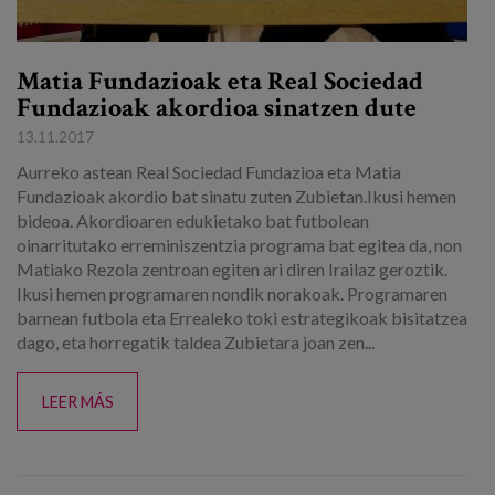
Matia Fundazioak eta Real Sociedad
Fundazioak akordioa sinatzen dute
13.11.2017
Aurreko astean Real Sociedad Fundazioa eta Matia
Fundazioak akordio bat sinatu zuten Zubietan.Ikusi hemen
bideoa. Akordioaren edukietako bat futbolean
oinarritutako erreminiszentzia programa bat egitea da, non
Matiako Rezola zentroan egiten ari diren Irailaz geroztik.
Ikusi hemen programaren nondik norakoak. Programaren
barnean futbola eta Errealeko toki estrategikoak bisitatzea
dago, eta horregatik taldea Zubietara joan zen...
LEER MÁS