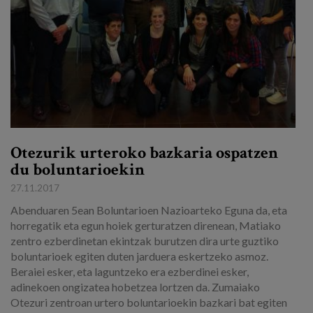
Otezurik urteroko bazkaria ospatzen
du boluntarioekin
27.11.2017
Abenduaren 5ean Boluntarioen Nazioarteko Eguna da, eta
horregatik eta egun hoiek gerturatzen direnean, Matiako
zentro ezberdinetan ekintzak burutzen dira urte guztiko
boluntarioek egiten duten jarduera eskertzeko asmoz.
Beraiei esker, eta laguntzeko era ezberdinei esker,
adinekoen ongizatea hobetzea lortzen da. Zumaiako
Otezuri zentroan urtero boluntarioekin bazkari bat egiten