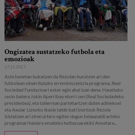
Ongizatea sustatzeko futbola eta
emozioak
27.11.2017
Aste honetan bukatzen da Rezolan burutzen ari den
futbolean oinarritutako erreminiszentzia programa, Real
Sociedad Fundazioari esker egin ahal izan dena. Hauetako
sesio batera Jokin Aperribay etorri zen (Real Sociedadeko
presidentea), eta tailerrean partehartzen duten adinekoei
eta Axular Lizeoko ikasle talde bati (nortzuk Rezola
bistatzen ari ziren urtero egiten dugun belaunaldi arteko
programari hasiera emateko helburuarekin) Anoetara...