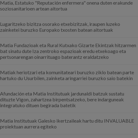
Matia, Estatuko "Reputación enfermera" onena duten erakunde
soziosanitarioen artean aitortua
Lugaritzeko bizitza osorako etxebizitzak, iraupen luzeko
zainketei buruzko Europako txosten batean aitortuak
Matia Fundazioak eta Rural Kutxako Gizarte Ekintzak hitzarmen
bat sinatu dute Iza zentroko espazioak eredu etxekoago eta
pertsonarengan oinarrituago baterantz eraldatzeko
Matiak heriotzari eta komunitateari buruzko ziklo batean parte
hartuko du Usurbilen, zainketa aringarriei buruzko saio batekin
Afundación eta Matia Institutuak jardunaldi batzuk sustatu
dituzte Vigon, zahartzea birpentsatzeko, bere indarguneak
integratuko dituen begirada batetik
Matia Institutuak Galesko ikertzaileak hartu ditu INVALUABLE
proiektuan aurrera egiteko