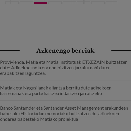
42
43
44
45
46
47
48
…
hurrengoa ›
azkena »
Azkenengo berriak
Provivienda, Matia eta Matia Institutuak ETXEZAIN bultzatzen
dute: Adinekoei nola eta non bizitzen jarraitu nahi duten
erabakitzen laguntzea.
Matiak eta Nagusilanek aliantza berritu dute adinekoen
harremanak eta parte hartzea indartzen jarraitzeko
Banco Santamder eta Santander Asset Management erakundeen
babesak «Historiadun memoriak» bultzatzen du, adinekoen
ondarea babesteko Matiako proiektua