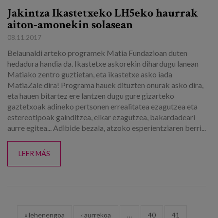
Jakintza Ikastetxeko LH5eko haurrak
aiton-amonekin solasean
08.11.2017
Belaunaldi arteko programek Matia Fundazioan duten
hedadura handia da. Ikastetxe askorekin dihardugu lanean
Matiako zentro guztietan, eta ikastetxe asko iada
MatiaZale dira! Programa hauek dituzten onurak asko dira,
eta hauen bitartez ere lantzen dugu gure gizarteko
gaztetxoak adineko pertsonen errealitatea ezagutzea eta
estereotipoak gainditzea, elkar ezagutzea, bakardadeari
aurre egitea... Adibide bezala, atzoko esperientziaren berri...
LEER MÁS
Orriak
« lehenengoa
‹ aurrekoa
…
40
41