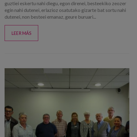
guztiei eskertu nahi diegu, egon direnei, besteekiko zeozer
egin nahi dutenei, erlazioz osatutako gizarte bat sortu nahi
dutenei, non besteei emanaz, geure buruari...
LEER MÁS