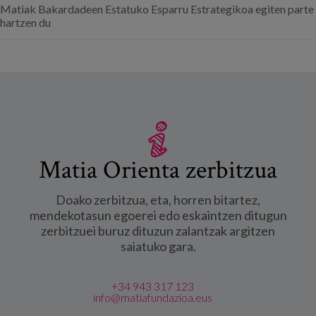
Matiak Bakardadeen Estatuko Esparru Estrategikoa egiten parte
hartzen du
Matia Orienta zerbitzua
Doako zerbitzua, eta, horren bitartez,
mendekotasun egoerei edo eskaintzen ditugun
zerbitzuei buruz dituzun zalantzak argitzen
saiatuko gara.
+34 943 317 123
info@matiafundazioa.eus