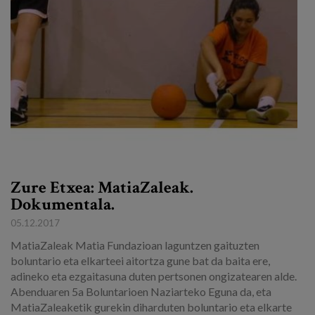
Egizu lan gurekin
Salaketa-kanala
es
eu
Zure Etxea: MatiaZaleak.
Dokumentala.
05.12.2017
MatiaZaleak Matia Fundazioan laguntzen gaituzten
boluntario eta elkarteei aitortza gune bat da baita ere,
adineko eta ezgaitasuna duten pertsonen ongizatearen alde.
Abenduaren 5a Boluntarioen Naziarteko Eguna da, eta
MatiaZaleaketik gurekin diharduten boluntario eta elkarte