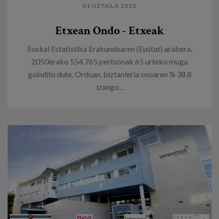
01 UZTAILA 2013
Etxean Ondo - Etxeak
Euskal Estatistika Erakundearen (Eustat) arabera,
2050erako 554.765 pertsonak 65 urteko muga
gainditu dute. Orduan, biztanleria osoaren % 38.8
izango...