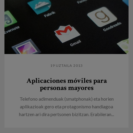
19 UZTAILA 2013
Aplicaciones móviles para
personas mayores
Telefono adimenduak (smatphonak) eta horien
aplikazioak gero eta protagonismo handiagoa
hartzen ari dira pertsonen bizitzan. Erabileran...