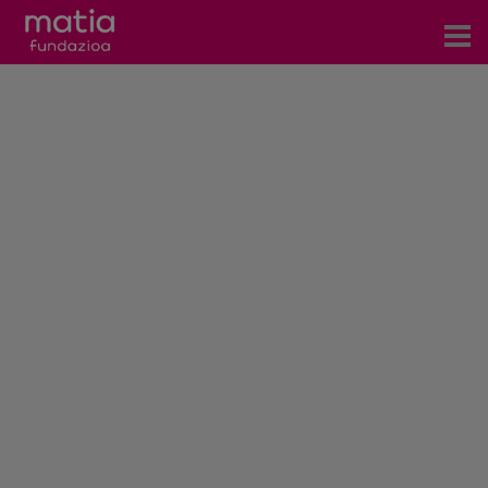
Zentroak
Zerbitzuak
Gertaerak
COVID-19
Harremanetarako
Berriak
Bloga
Prentsa arloa