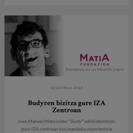
12 UZTAILA 2013
Budyren bizitza gure IZA
Zentroan
Joxe Manuel Mancisidor "Budy" adiskideentzat,
gure IZA zentroan bizi izandako esperientzia