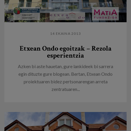
14 EKAINA 2013
Etxean Ondo egoitzak – Rezola
esperientzia
Azken bi aste hauetan, gure lankideek bi sarrera
egin dituzte gure blogean. Bertan, Etxean Ondo
proiektuaren bidez pertsonarengan arreta
zentratuaren...