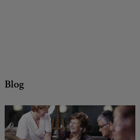
Egizu lan gurekin
Salaketa-kanala
es
eu
Blog