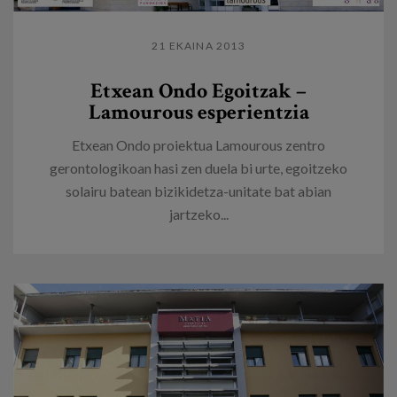
21 EKAINA 2013
Etxean Ondo Egoitzak –
Lamourous esperientzia
Etxean Ondo proiektua Lamourous zentro
gerontologikoan hasi zen duela bi urte, egoitzeko
solairu batean bizikidetza-unitate bat abian
jartzeko...