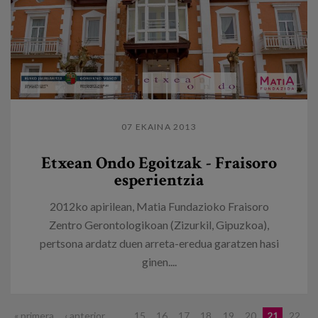
07 EKAINA 2013
Etxean Ondo Egoitzak - Fraisoro
esperientzia
2012ko apirilean, Matia Fundazioko Fraisoro
Zentro Gerontologikoan (Zizurkil, Gipuzkoa),
pertsona ardatz duen arreta-eredua garatzen hasi
ginen....
« primera
‹ anterior
…
15
16
17
18
19
20
21
22