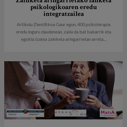
Zainketa aringarrietako lanketa
psikologikoaren eredu
integratzailea
Artikulu Zientifikoa Gaur egun, 400 psikoterapia
eredu inguru daudenean, zaila da bat bakarrik eta
egokia izatea zainketa aringarrietan arreta...