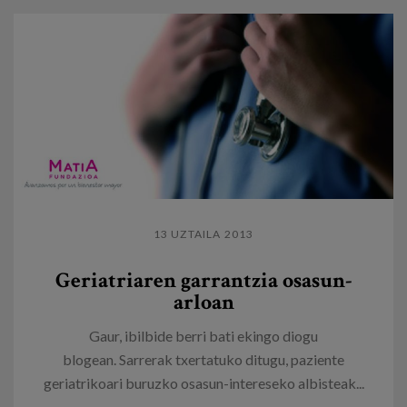
13 UZTAILA 2013
Geriatriaren garrantzia osasun-
arloan
Gaur, ibilbide berri bati ekingo diogu
blogean. Sarrerak txertatuko ditugu, paziente
geriatrikoari buruzko osasun-intereseko albisteak...