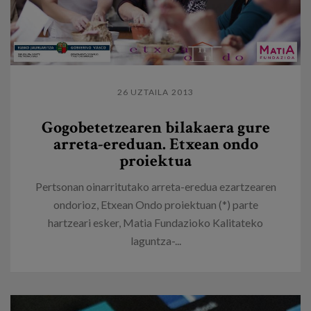
26 UZTAILA 2013
Gogobetetzearen bilakaera gure
arreta-ereduan. Etxean ondo
proiektua
Pertsonan oinarritutako arreta-eredua ezartzearen
ondorioz, Etxean Ondo proiektuan (*) parte
hartzeari esker, Matia Fundazioko Kalitateko
laguntza-...