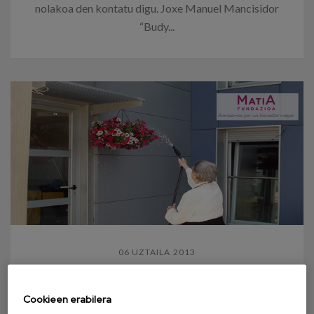
nolakoa den kontatu digu. Joxe Manuel Mancisidor
“Budy...
06 UZTAILA 2013
Aire zabaleko jarduerak
Cookieen erabilera
diseinatzea eta abian jartzea