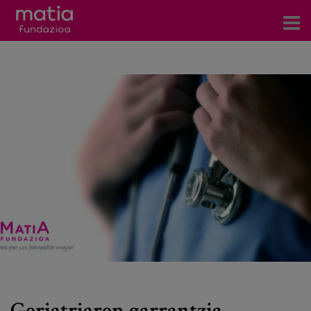
Zentroak
Zerbitzuak
Gertaerak
COVID-19
Harremanetarako
Berriak
Bloga
Prentsa arloa
Geriatriaren garrantzia