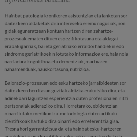
Hainbat patologia kronikoren asistentzian eta lanketan sor
daitezkeen aldaketak dira intereseko eremu nagusiak, non
gidak eguneratzean kontuan hartzen diren zahartze-
prozesuak ematen dituen espezifikotasuna eta aldagai
erabakigarriak, bai eta geriatriako erraldoi handiekin edo
sindrome geriatrikoekin lotutako informazioa ere, hala nola
narriadura kognitiboa eta dementziak, martxaren
nahasmenduak, hauskortasuna, nutrizioa.
Balorazio-prozesuan edo esku hartzeko jarraibideetan sor
daitezkeen berritasun guztiak aldizka erakutsiko dira, eta
adinekoari laguntzen esperientzia duten profesionalen iritzi
pertsonalak adieraziko dira. Horretarako, ebidentzian
oinarritutako medikuntza-metodologia duten artikulu
zientifikoak hartuko dira oinarri edo erreferentzia gisa.
Tresna hori garrantzitsua da, eta hainbat esku-hartzeren
eraginkortasuna kuantifikatzeko aukera ematen du; hala