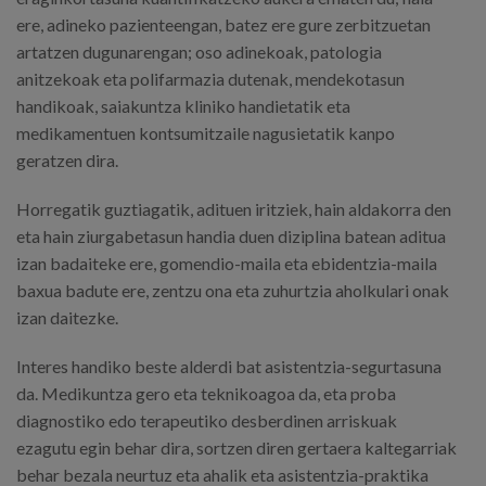
ere, adineko pazienteengan, batez ere gure zerbitzuetan
artatzen dugunarengan; oso adinekoak, patologia
anitzekoak eta polifarmazia dutenak, mendekotasun
handikoak, saiakuntza kliniko handietatik eta
medikamentuen kontsumitzaile nagusietatik kanpo
geratzen dira.
Horregatik guztiagatik, adituen iritziek, hain aldakorra den
eta hain ziurgabetasun handia duen diziplina batean aditua
izan badaiteke ere, gomendio-maila eta ebidentzia-maila
baxua badute ere, zentzu ona eta zuhurtzia aholkulari onak
izan daitezke.
Interes handiko beste alderdi bat asistentzia-segurtasuna
da. Medikuntza gero eta teknikoagoa da, eta proba
diagnostiko edo terapeutiko desberdinen arriskuak
ezagutu egin behar dira, sortzen diren gertaera kaltegarriak
behar bezala neurtuz eta ahalik eta asistentzia-praktika