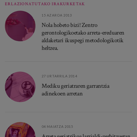
ERLAZIONATUTAKO IRAKURKETAK
15 AZAROA 2013
Nola hobeto bizi! Zentro
gerontologikoetako arreta-ereduaren
aldaketari ikuspegi metodologikotik
heltzea.
27 URTARRILA 2014
Mediku geriatraren garrantzia
adinekoen arretan
04 MAIATZA 2015
Arreta geriatrikoa larrialdi-zerbitzuetan,