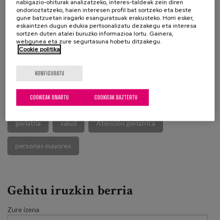
nabigazio-ohiturak analizatzeko, interes-taldeak zein diren
William Osler (1849-1919)
ondorioztatzeko, haien interesen profil bat sortzeko eta beste
gune batzuetan iragarki esanguratsuak erakusteko. Horri esker,
eskaintzen dugun edukia pertsonalizatu dezakegu eta interesa
sortzen duten atalei buruzko informazioa lortu. Gainera,
webgunea eta zure segurtasuna hobetu ditzakegu.
Cookie politika
EGILEA



Javier Alaba
KONFIGURATU
Matia Fundazioako medikua
COOKIEAK ONARTU
COOKIEAK BAZTERTU
geriatría
salud
Atención geriatrica
personas mayores
Gehitu iruzkin berria
Zure izena