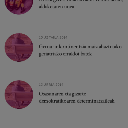
aldaketaren unea.
15 UZTAILA 2014
Gernu-inkontinentzia maiz ahaztutako
geriatriako erraldoi batek
13 URRIA 2014
Osasunaren eta gizarte
demokratikoaren determinatzaileak