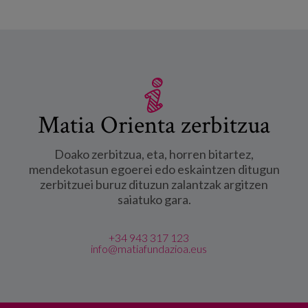
Matia Orienta zerbitzua
Doako zerbitzua, eta, horren bitartez,
mendekotasun egoerei edo eskaintzen ditugun
zerbitzuei buruz dituzun zalantzak argitzen
saiatuko gara.
+34 943 317 123
info@matiafundazioa.eus