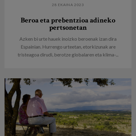
28 EKAINA 2023
Beroa eta prebentzioa adineko
pertsonetan
Azken bi urte hauek inoizko beroenak izan dira
Espainian. Hurrengo urteetan, etorkizunak are
tristeagoa dirudi, berotze globalaren eta klima-...