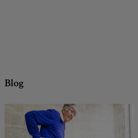
Egizu lan gurekin
Salaketa-kanala
es
eu
Blog