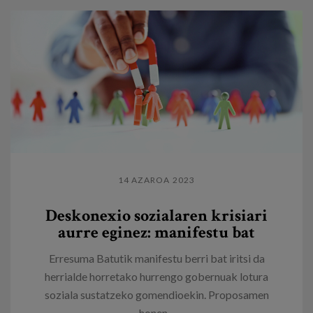
14 AZAROA 2023
Deskonexio sozialaren krisiari
aurre eginez: manifestu bat
Erresuma Batutik manifestu berri bat iritsi da
herrialde horretako hurrengo gobernuak lotura
soziala sustatzeko gomendioekin. Proposamen
honen...