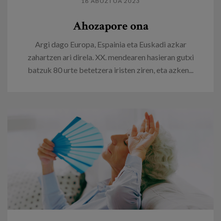
18 ABUZTUA 2023
Ahozapore ona
Argi dago Europa, Espainia eta Euskadi azkar
zahartzen ari direla. XX. mendearen hasieran gutxi
batzuk 80 urte betetzera iristen ziren, eta azken...