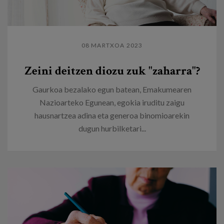
08 MARTXOA 2023
Zeini deitzen diozu zuk "zaharra"?
Gaurkoa bezalako egun batean, Emakumearen
Nazioarteko Egunean, egokia iruditu zaigu
hausnartzea adina eta generoa binomioarekin
dugun hurbilketari...