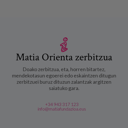
Matia Orienta zerbitzua
Doako zerbitzua, eta, horren bitartez,
mendekotasun egoerei edo eskaintzen ditugun
zerbitzuei buruz dituzun zalantzak argitzen
saiatuko gara.
+34 943 317 123
info@matiafundazioa.eus