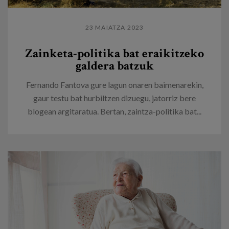
23 MAIATZA 2023
Zainketa-politika bat eraikitzeko
galdera batzuk
Fernando Fantova gure lagun onaren baimenarekin,
gaur testu bat hurbiltzen dizuegu, jatorriz bere
blogean argitaratua. Bertan, zaintza-politika bat...