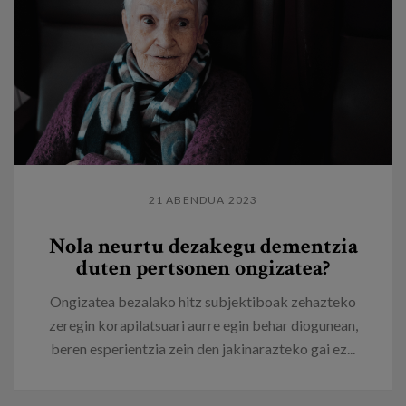
21 ABENDUA 2023
Nola neurtu dezakegu dementzia
duten pertsonen ongizatea?
Ongizatea bezalako hitz subjektiboak zehazteko
zeregin korapilatsuari aurre egin behar diogunean,
beren esperientzia zein den jakinarazteko gai ez...