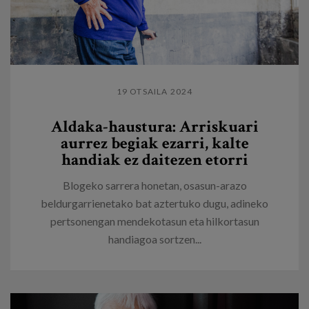
19 OTSAILA 2024
Aldaka-haustura: Arriskuari
aurrez begiak ezarri, kalte
handiak ez daitezen etorri
Blogeko sarrera honetan, osasun-arazo
beldurgarrienetako bat aztertuko dugu, adineko
pertsonengan mendekotasun eta hilkortasun
handiagoa sortzen...