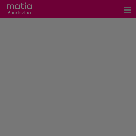
Zentroak
Zerbitzuak
Gertaerak
COVID-19
Harremanetarako
Berriak
Bloga
Prentsa arloa