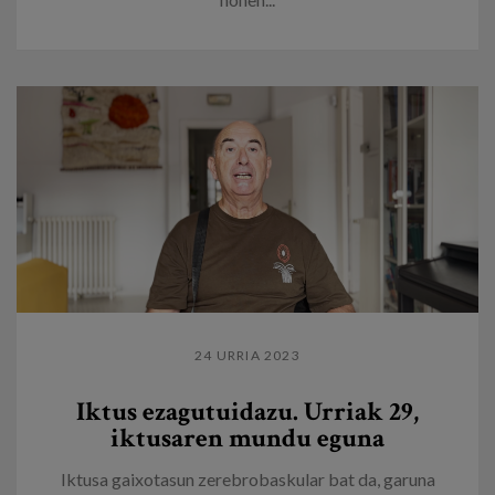
24 URRIA 2023
Iktus ezagutuidazu. Urriak 29,
iktusaren mundu eguna
Iktusa gaixotasun zerebrobaskular bat da, garuna