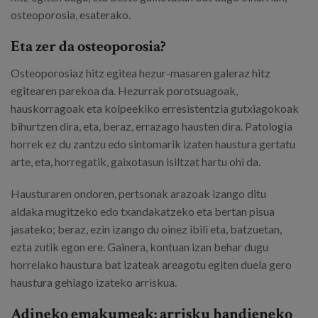
osteoporosia, esaterako.
Eta zer da osteoporosia?
Osteoporosiaz hitz egitea hezur-masaren galeraz hitz
egitearen parekoa da. Hezurrak porotsuagoak,
hauskorragoak eta kolpeekiko erresistentzia gutxiagokoak
bihurtzen dira, eta, beraz, errazago hausten dira. Patologia
horrek ez du zantzu edo sintomarik izaten haustura gertatu
arte, eta, horregatik, gaixotasun isiltzat hartu ohi da.
Hausturaren ondoren, pertsonak arazoak izango ditu
aldaka mugitzeko edo txandakatzeko eta bertan pisua
jasateko; beraz, ezin izango du oinez ibili eta, batzuetan,
ezta zutik egon ere. Gainera, kontuan izan behar dugu
horrelako haustura bat izateak areagotu egiten duela gero
haustura gehiago izateko arriskua.
Adineko emakumeak: arrisku handieneko