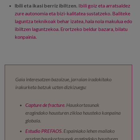
Ibili eta ikasi berriz ibiltzen.
Ibili goiz eta arratsaldez
zure autonomia eta bizi-kalitatea sustatzeko. Baliteke
laguntza teknikoak behar izatea, hala nola makulua edo
ibiltzen laguntzekoa. Erortzeko beldur bazara, bilatu
konpainia.
Gaia interesatzen bazaizue, jarraian iradokitako
irakurketa batzuk uzten dizkizuegu
:
Capture de fracture
. Hauskortasunak
eragindako hausturen zikloa hausteko kanpaina
globala.
Estudio PREFAOS
.
Espainiako lehen mailako
arretan hauskortasunak eragindako hausturen