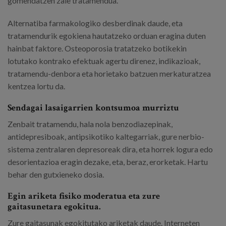
gomendatzen zaie tratamendua.
Alternatiba farmakologiko desberdinak daude, eta
tratamendurik egokiena hautatzeko orduan eragina duten
hainbat faktore. Osteoporosia tratatzeko botikekin
lotutako kontrako efektuak agertu direnez, indikazioak,
tratamendu-denbora eta horietako batzuen merkaturatzea
kentzea lortu da.
Sendagai lasaigarrien kontsumoa murriztu
Zenbait tratamendu, hala nola benzodiazepinak,
antidepresiboak, antipsikotiko kaltegarriak, gure nerbio-
sistema zentralaren depresoreak dira, eta horrek logura edo
desorientazioa eragin dezake, eta, beraz, erorketak. Hartu
behar den gutxieneko dosia.
Egin ariketa fisiko moderatua eta zure
gaitasunetara egokitua.
Zure gaitasunak egokitutako ariketak daude. Interneten