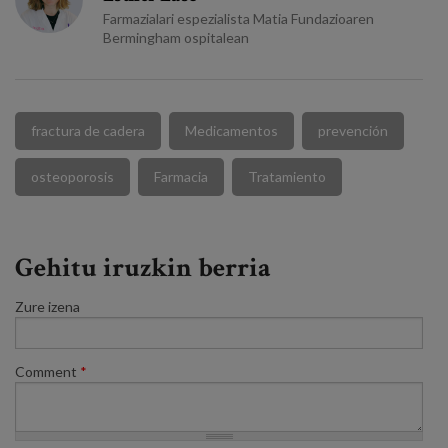
Farmazialari espezialista Matia Fundazioaren
Bermingham ospitalean
fractura de cadera
Medicamentos
prevención
osteoporosis
Farmacia
Tratamiento
Gehitu iruzkin berria
Zure izena
Comment
*