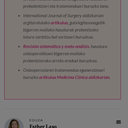
prebalentziari eta tratamenduari buruzko lana.
International Journal of Surgery aldizkarian
argitaratutako
artikulua
, gutxiegitasunagatik
bigarren mailako hausturak prebenitzeko
lotura-zerbitzu bat sortzeari buruzkoa.
Revisión sistemática y meta-análisis
. haustura
osteoporotikoen bigarren mailako
prebentziorako arreta-ereduei buruzkoa
.
Osteoporosiaren tratamendua eguneratzeari
buruzko
artikulua Medicina Clínica aldizkarian
.
EGILEA

Esther Laso