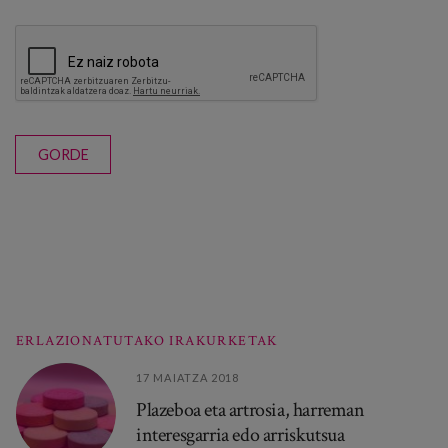
GORDE
ERLAZIONATUTAKO IRAKURKETAK
17 MAIATZA 2018
Plazeboa eta artrosia, harreman
interesgarria edo arriskutsua