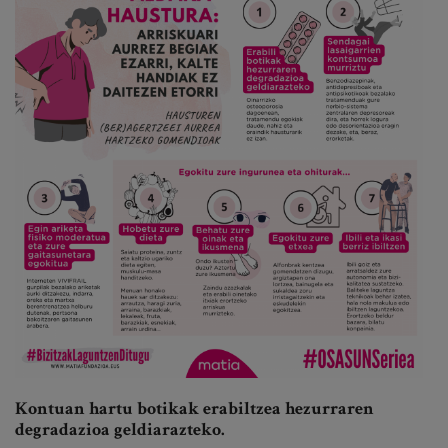
Kontuan hartu botikak erabiltzea hezurraren
degradazioa geldiarazteko.