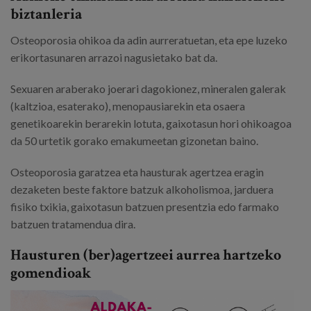
biztanleria
Osteoporosia ohikoa da adin aurreratuetan, eta epe luzeko
erikortasunaren arrazoi nagusietako bat da.
Sexuaren araberako joerari dagokionez, mineralen galerak
(kaltzioa, esaterako), menopausiarekin eta osaera
genetikoarekin berarekin lotuta, gaixotasun hori ohikoagoa
da 50 urtetik gorako emakumeetan gizonetan baino.
Osteoporosia garatzea eta hausturak agertzea eragin
dezaketen beste faktore batzuk alkoholismoa, jarduera
fisiko txikia, gaixotasun batzuen presentzia edo farmako
batzuen tratamendua dira.
Hausturen (ber)agertzeei aurrea hartzeko
gomendioak