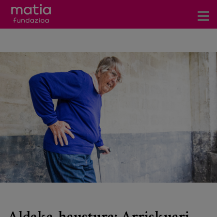
Zentroak
Zerbitzuak
Gertaerak
COVID-19
Harremanetarako
Berriak
Bloga
Prentsa arloa
Aldaka-haustura: Arriskuari