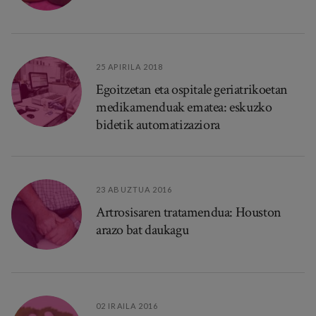
25 APIRILA 2018
Egoitzetan eta ospitale geriatrikoetan
medikamenduak ematea: eskuzko
bidetik automatizaziora
23 ABUZTUA 2016
Artrosisaren tratamendua: Houston
arazo bat daukagu
02 IRAILA 2016