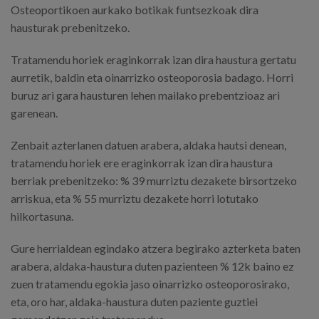
Osteoportikoen aurkako botikak funtsezkoak dira
hausturak prebenitzeko.
Tratamendu horiek eraginkorrak izan dira haustura gertatu
aurretik, baldin eta oinarrizko osteoporosia badago. Horri
buruz ari gara hausturen lehen mailako prebentzioaz ari
garenean.
Zenbait azterlanen datuen arabera, aldaka hautsi denean,
tratamendu horiek ere eraginkorrak izan dira haustura
berriak prebenitzeko: % 39 murriztu dezakete birsortzeko
arriskua, eta % 55 murriztu dezakete horri lotutako
hilkortasuna.
Gure herrialdean egindako atzera begirako azterketa baten
arabera, aldaka-haustura duten pazienteen % 12k baino ez
zuen tratamendu egokia jaso oinarrizko osteoporosirako,
eta, oro har, aldaka-haustura duten paziente guztiei