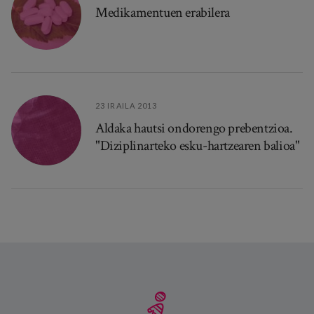
Medikamentuen erabilera
23 IRAILA 2013
Aldaka hautsi ondorengo prebentzioa.
"Diziplinarteko esku-hartzearen balioa"