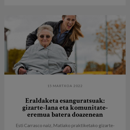
15 MARTXOA 2022
Eraldaketa esanguratsuak:
gizarte-lana eta komunitate-
eremua batera doazenean
Esti Carrasco naiz, Matiako praktiketako gizarte-