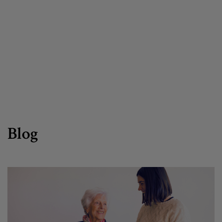
Egizu lan gurekin
Salaketa-kanala
es
eu
Blog