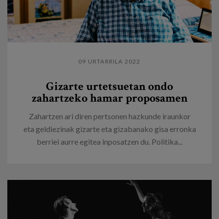
09 URTARRILA 2022
Gizarte urtetsuetan ondo
zahartzeko hamar proposamen
Zahartzen ari diren pertsonen hazkunde iraunkor
eta geldiezinak gizarte eta gizabanako gisa erronka
berriei aurre egitea inposatzen du. Politika...