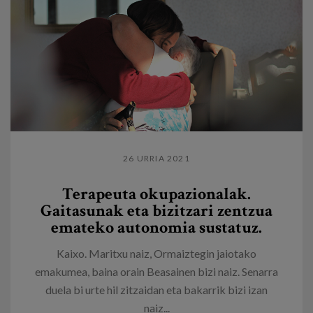
26 URRIA 2021
Terapeuta okupazionalak.
Gaitasunak eta bizitzari zentzua
emateko autonomia sustatuz.
Kaixo. Maritxu naiz, Ormaiztegin jaiotako
emakumea, baina orain Beasainen bizi naiz. Senarra
duela bi urte hil zitzaidan eta bakarrik bizi izan
naiz...