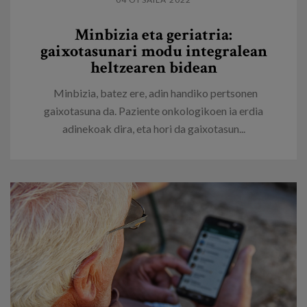
Minbizia eta geriatria:
gaixotasunari modu integralean
heltzearen bidean
Minbizia, batez ere, adin handiko pertsonen
gaixotasuna da. Paziente onkologikoen ia erdia
adinekoak dira, eta hori da gaixotasun...