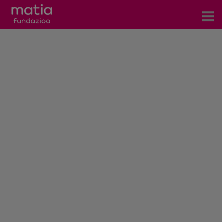
Zentroak
Zerbitzuak
Gertaerak
COVID-19
Harremanetarako
Berriak
Bloga
Prentsa arloa