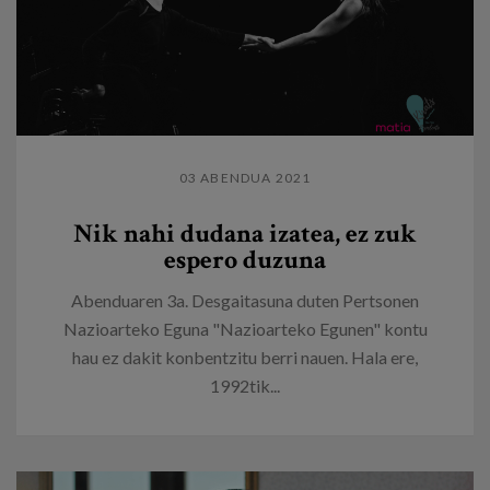
03 ABENDUA 2021
Nik nahi dudana izatea, ez zuk
espero duzuna
Abenduaren 3a. Desgaitasuna duten Pertsonen
Nazioarteko Eguna "Nazioarteko Egunen" kontu
hau ez dakit konbentzitu berri nauen. Hala ere,
1992tik...