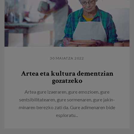
30 MAIATZA 2022
Artea eta kultura dementzian
gozatzeko
Artea gure izaeraren, gure emozioen, gure
sentsibilitatearen, gure sormenaren, gure jakin-
minaren berezko zati da. Gure adimenaren bide
esploratu...