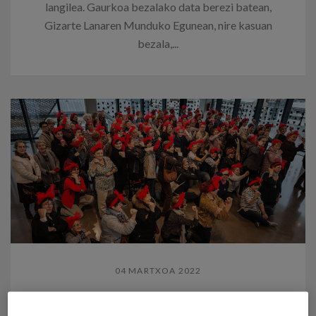
langilea. Gaurkoa bezalako data berezi batean,
Gizarte Lanaren Munduko Egunean, nire kasuan
bezala,...
04 MARTXOA 2022
Zahar ikusezinak: genero-