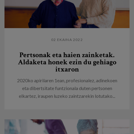
02 EKAINA 2022
Pertsonak eta haien zainketak.
Aldaketa honek ezin du gehiago
itxaron
2020ko apirilaren 1ean, profesionalez, adinekoen
eta dibertsitate funtzionala duten pertsonen
elkartez, iraupen luzeko zaintzarekin lotutako...