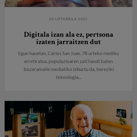
20 URTARRILA 2022
Digitala izan ala ez, pertsona
izaten jarraitzen dut
Egun hauetan, Carlos San Juan, 78 urteko mediku
erretiratua, populazioaren zati handi baten
bozeramaile mediatiko bihurtu da, bereziki
teknologia...