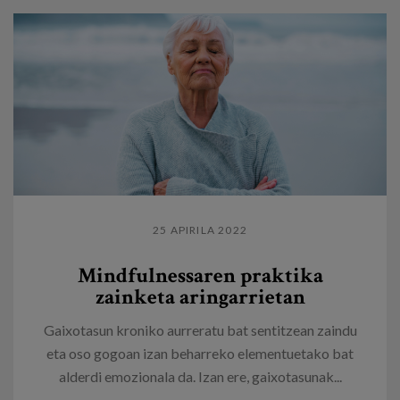
25 APIRILA 2022
Mindfulnessaren praktika
zainketa aringarrietan
Gaixotasun kroniko aurreratu bat sentitzean zaindu
eta oso gogoan izan beharreko elementuetako bat
alderdi emozionala da. Izan ere, gaixotasunak...