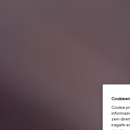
Cookieen 
Cookie pr
informazi
zein dire
iragarki 