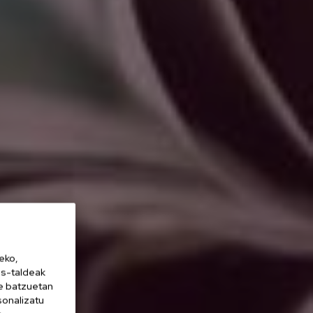
eko,
es-taldeak
ne batzuetan
sonalizatu