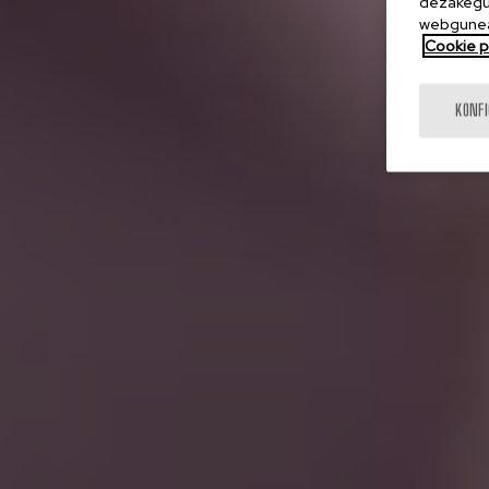
dezakegu 
webgunea
Cookie po
KONF