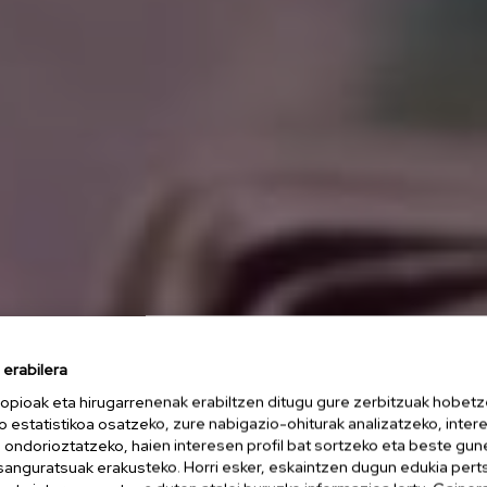
erabilera
opioak eta hirugarrenenak erabiltzen ditugu gure zerbitzuak hobetz
o estatistikoa osatzeko, zure nabigazio-ohiturak analizatzeko, inter
n ondorioztatzeko, haien interesen profil bat sortzeko eta beste gu
esanguratsuak erakusteko. Horri esker, eskaintzen dugun edukia pert