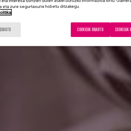
eta interesa sortzen duten atalei buruzko informazioa lortu. Gainer
 eta zure segurtasuna hobetu ditzakegu.
litika
IGURATU
COOKIEAK ONARTU
COOKIEAK 