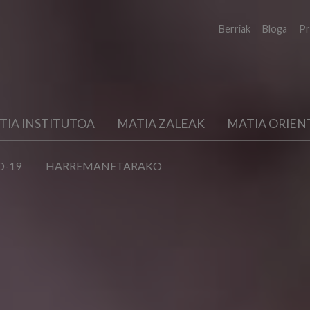
Berriak
Bloga
Pr
TIA INSTITUTOA
MATIA ZALEAK
MATIA ORIEN
D-19
HARREMANETARAKO