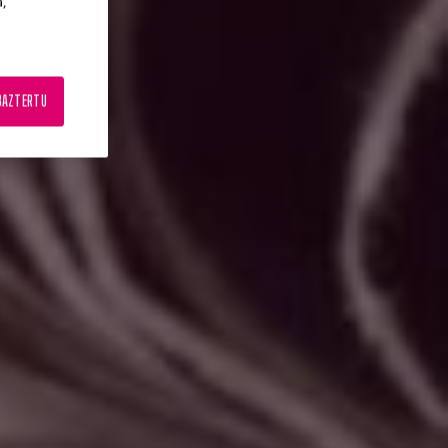
a,
BAZTERTU