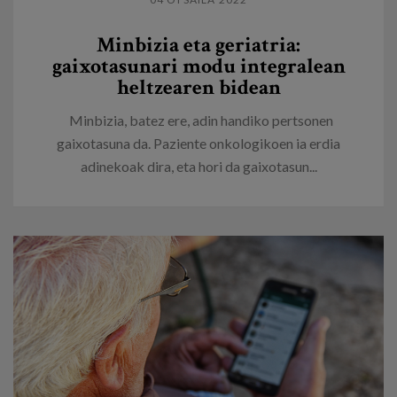
Minbizia eta geriatria:
gaixotasunari modu integralean
heltzearen bidean
Minbizia, batez ere, adin handiko pertsonen
gaixotasuna da. Paziente onkologikoen ia erdia
adinekoak dira, eta hori da gaixotasun...