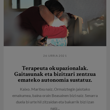
26 URRIA 2021
Terapeuta okupazionalak.
Gaitasunak eta bizitzari zentzua
emateko autonomia sustatuz.
Kaixo. Maritxu naiz, Ormaiztegin jaiotako
emakumea, baina orain Beasainen bizi naiz. Senarra
duela bi urte hil zitzaidan eta bakarrik bizi izan
naiz...