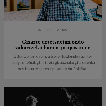
09 URTARRILA 2022
Gizarte urtetsuetan ondo
zahartzeko hamar proposamen
Zahartzen ari diren pertsonen hazkunde iraunkor
eta geldiezinak gizarte eta gizabanako gisa erronka
berriei aurre egitea inposatzen du. Politika...