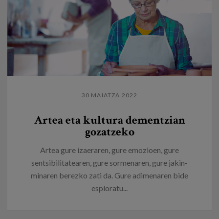
30 MAIATZA 2022
Artea eta kultura dementzian
gozatzeko
Artea gure izaeraren, gure emozioen, gure
sentsibilitatearen, gure sormenaren, gure jakin-
minaren berezko zati da. Gure adimenaren bide
esploratu...