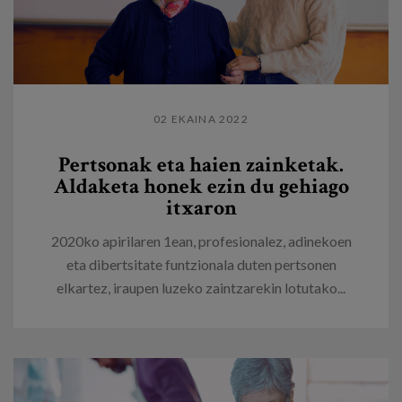
02 EKAINA 2022
Pertsonak eta haien zainketak.
Aldaketa honek ezin du gehiago
itxaron
2020ko apirilaren 1ean, profesionalez, adinekoen
eta dibertsitate funtzionala duten pertsonen
elkartez, iraupen luzeko zaintzarekin lotutako...