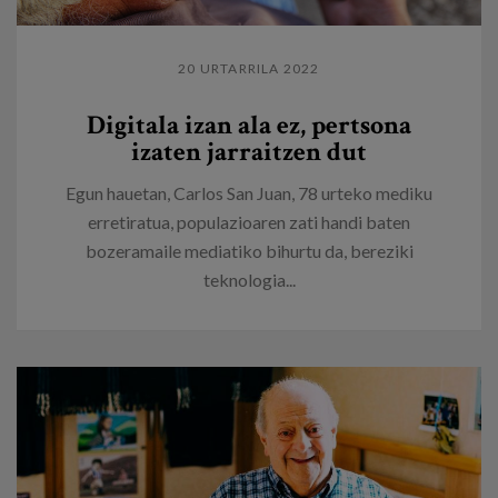
20 URTARRILA 2022
Digitala izan ala ez, pertsona
izaten jarraitzen dut
Egun hauetan, Carlos San Juan, 78 urteko mediku
erretiratua, populazioaren zati handi baten
bozeramaile mediatiko bihurtu da, bereziki
teknologia...