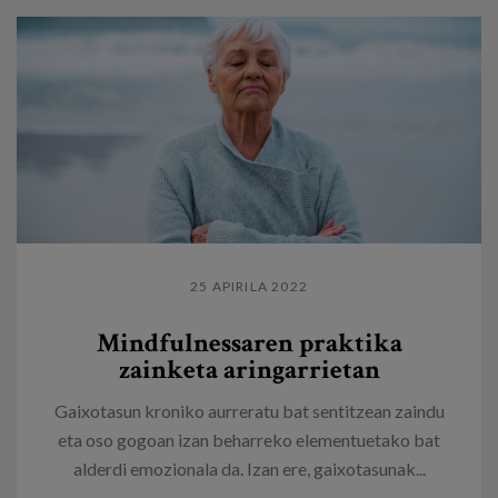
25 APIRILA 2022
Mindfulnessaren praktika
zainketa aringarrietan
Gaixotasun kroniko aurreratu bat sentitzean zaindu
eta oso gogoan izan beharreko elementuetako bat
alderdi emozionala da. Izan ere, gaixotasunak...