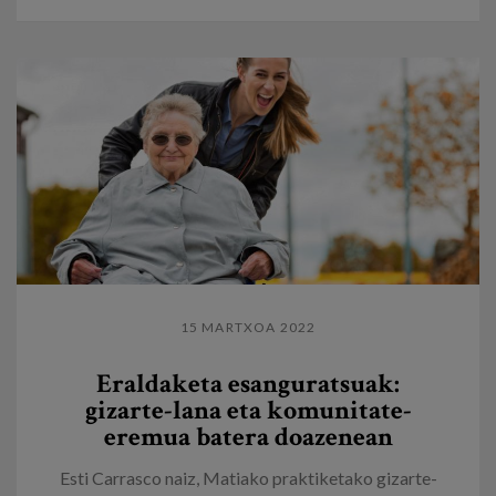
15 MARTXOA 2022
Eraldaketa esanguratsuak:
gizarte-lana eta komunitate-
eremua batera doazenean
Esti Carrasco naiz, Matiako praktiketako gizarte-