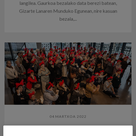
langilea. Gaurkoa bezalako data berezi batean,
Gizarte Lanaren Munduko Egunean, nire kasuan
bezala,...
04 MARTXOA 2022
Zahar ikusezinak: genero-