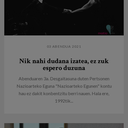
03 ABENDUA 2021
Nik nahi dudana izatea, ez zuk
espero duzuna
Abenduaren 3a. Desgaitasuna duten Pertsonen
Nazioarteko Eguna "Nazioarteko Egunen" kontu
hau ez dakit konbentzitu berri nauen. Hala ere,
1992tik...