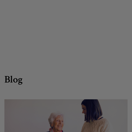
Egizu lan gurekin
Salaketa-kanala
es
eu
Blog