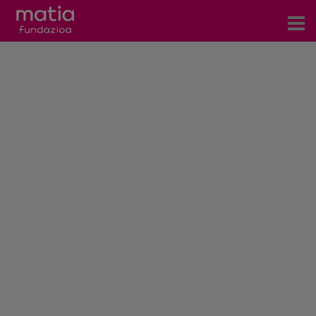
Zentroak
Zerbitzuak
Gertaerak
COVID-19
Harremanetarako
Berriak
Bloga
Prentsa arloa