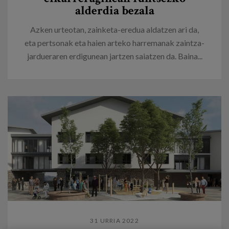
alderdia bezala
Azken urteotan, zainketa-eredua aldatzen ari da,
eta pertsonak eta haien arteko harremanak zaintza-
jardueraren erdigunean jartzen saiatzen da. Baina...
31 URRIA 2022