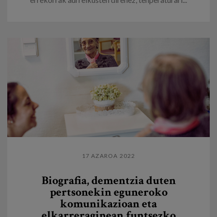
17 AZAROA 2022
Biografia, dementzia duten
pertsonekin eguneroko
komunikazioan eta
elkarreraginean funtsezko