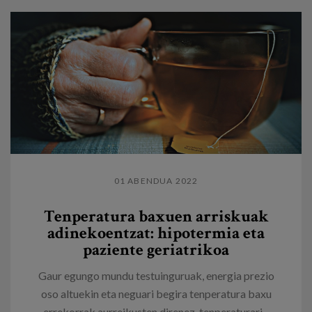
01 ABENDUA 2022
Tenperatura baxuen arriskuak
adinekoentzat: hipotermia eta
paziente geriatrikoa
Gaur egungo mundu testuinguruak, energia prezio
oso altuekin eta neguari begira tenperatura baxu
errekorrak aurreikusten direnez, tenperaturari...