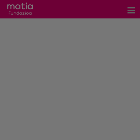
Zentroak
Zerbitzuak
Gertaerak
COVID-19
Harremanetarako
Berriak
Bloga
Prentsa arloa