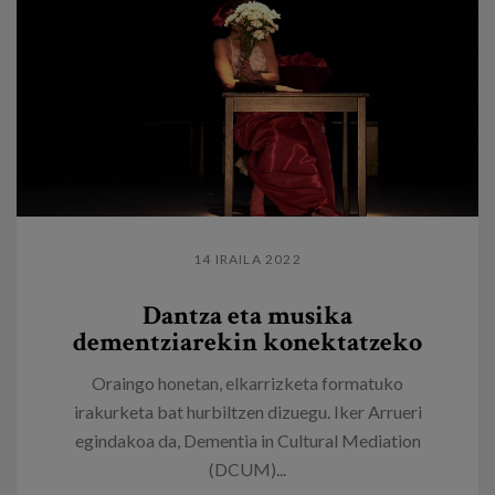
14 IRAILA 2022
Dantza eta musika
dementziarekin konektatzeko
Oraingo honetan, elkarrizketa formatuko
irakurketa bat hurbiltzen dizuegu. Iker Arrueri
egindakoa da, Dementia in Cultural Mediation
(DCUM)...