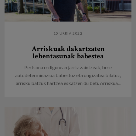
15 URRIA 2022
Arriskuak dakartzaten
lehentasunak babestea
Pertsona erdigunean jarriz zaintzeak, bere
autodeterminazioa babestuz eta ongizatea bilatuz,
arrisku batzuk hartzea eskatzen du beti. Arriskua...