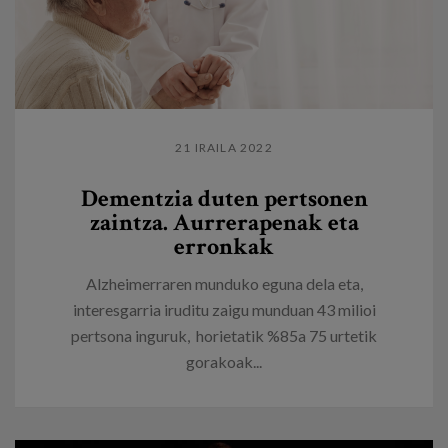
21 IRAILA 2022
Dementzia duten pertsonen
zaintza. Aurrerapenak eta
erronkak
Alzheimerraren munduko eguna dela eta,
interesgarria iruditu zaigu munduan 43 milioi
pertsona inguruk, horietatik %85a 75 urtetik
gorakoak...