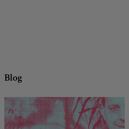
Egizu lan gurekin
Salaketa-kanala
es
eu
Blog