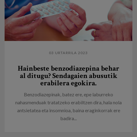
03 URTARRILA 2023
Hainbeste benzodiazepina behar
al ditugu? Sendagaien abusutik
erabilera egokira.
Benzodiazepinak, batez ere, epe laburreko
nahasmenduak tratatzeko erabiltzen dira, hala nola
antsietatea eta insomnioa, baina eraginkorrak ere
badira...