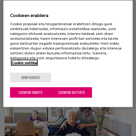
Bizitzarako eta pertsonentzako
Cookieen erabilera
hiri lagunkoien diseinuan
aurrera eginez
Cookie propioak eta hirugarrenenak erabiltzen ditugu gure
zerbitzuak hobetzeko, informazio estatistikoa osatzeko, zure
nabigazio-ohiturak analizatzeko, interes-taldeak zein diren
Hirien Munduko Egunean, hiriak nola eralda
ondorioztatzeko, haien interesen profil bat sortzeko eta beste
gune batzuetan iragarki esanguratsuak erakusteko. Horri esker,
daitezkeen hausnartu nahi dugu, adin guztietarako
eskaintzen dugun edukia pertsonalizatu dezakegu eta interesa
espazio inklusiboagoak sortzeko. Gai horren
sortzen duten atalei buruzko informazioa lortu. Gainera,
webgunea eta zure segurtasuna hobetu ditzakegu.
harira,...
Cookie politika
KONFIGURATU
COOKIEAK ONARTU
COOKIEAK BAZTERTU