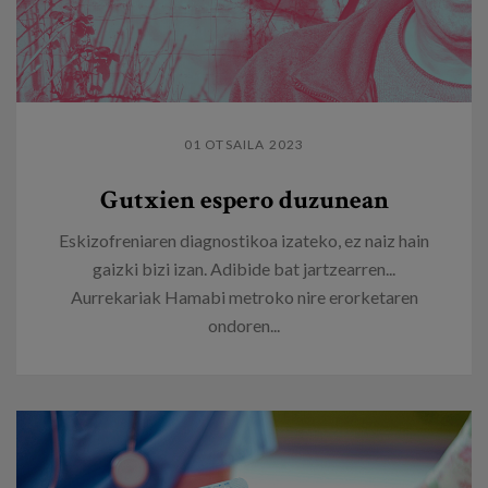
01 OTSAILA 2023
Gutxien espero duzunean
Eskizofreniaren diagnostikoa izateko, ez naiz hain
gaizki bizi izan. Adibide bat jartzearren...
Aurrekariak Hamabi metroko nire erorketaren
ondoren...