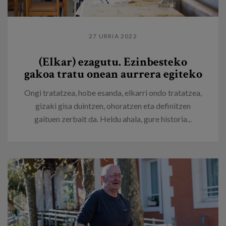
27 URRIA 2022
(Elkar) ezagutu. Ezinbesteko
gakoa tratu onean aurrera egiteko
Ongi tratatzea, hobe esanda, elkarri ondo tratatzea,
gizaki gisa duintzen, ohoratzen eta definitzen
gaituen zerbait da. Heldu ahala, gure historia...