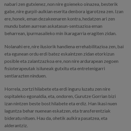
nabari zen gutxienez, non nire goieneko oinazea, besterik
gabe, nire gurpil-aulkian eserita denbora igarotzea zen. Izan
ere, honek, eman dezakeenaren kontra, hedatzen ari zen
mundu baten aurrean askatasun-sentsazioa eman
beharrean, ipurmasaileko min ikaragarria eragiten zidan.
Nolanahi ere, nire ilusiorik handiena errehabilitazioa zen, bai
eta egunean ordu erdi batez eskaintzen zidan etorkizun
posible eta zalantzazkoa ere, non nire ardurapean zegoen
fisioterapeutak isiluneak gutxitu eta entretenigarri
sentiarazten ninduen.
Horrela, zortzi hilabete eta erdi inguru luzatu zen nire
ospitaleko egonaldia, eta, ondoren, Gurutze Gorrian bizi
izan nintzen beste bost hilabete eta erdiz. Han ikasi nuen
laguntza behar nuenean eskatzen, eta transferentziak
bideratu nituen. Hau da, ohetik aulkira pasatzea, eta
alderantziz.