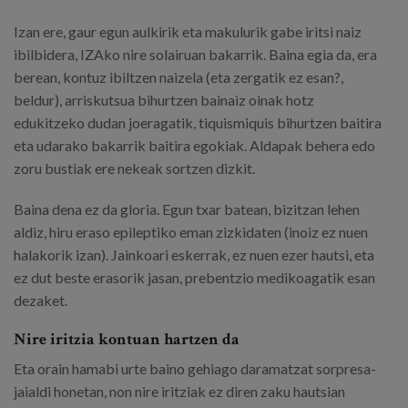
Izan ere, gaur egun aulkirik eta makulurik gabe iritsi naiz
ibilbidera, IZAko nire solairuan bakarrik. Baina egia da, era
berean, kontuz ibiltzen naizela (eta zergatik ez esan?,
beldur), arriskutsua bihurtzen bainaiz oinak hotz
edukitzeko dudan joeragatik, tiquismiquis bihurtzen baitira
eta udarako bakarrik baitira egokiak. Aldapak behera edo
zoru bustiak ere nekeak sortzen dizkit.
Baina dena ez da gloria. Egun txar batean, bizitzan lehen
aldiz, hiru eraso epileptiko eman zizkidaten (inoiz ez nuen
halakorik izan). Jainkoari eskerrak, ez nuen ezer hautsi, eta
ez dut beste erasorik jasan, prebentzio medikoagatik esan
dezaket.
Nire iritzia kontuan hartzen da
Eta orain hamabi urte baino gehiago daramatzat sorpresa-
jaialdi honetan, non nire iritziak ez diren zaku hautsian