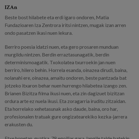
IZAn
Beste bost hilabete eta erdi igaro ondoren, Matia
Fundazioaren Iza Zentrora iritsi nintzen, mugak izan arren
ondo pasatzen ikasi nuen lekura.
Berriro poesia idatzi nuen, eta gero prosaren munduan
murgildu nintzen. Berdin erraztasunagatik, berdin
determinismoagatik. Txokolatea txurroekin jan nuen
berriro, hilero behin. Horrela esanda, oinazea dirudi, baina,
nolanahi ere, oinazea, amaitu ondoren, beste pantzada bat
jotzeko itxaron behar nuen hurrengo hilabetea izango zen.
Brianen Bizitza filma ikusi nuen, eta zin dagizuet bizitzan
ordura arte ez nuela ikusi. Eta zoragarria iruditu zitzaidan.
Eta horrelako xehetasunak asko daude, baina, oro har,
profesionalen tratuak gure ongizatearekiko kezka-jarrera
erakusten du.
Etxe honetan, guztira, 78 egoiliar gara, langile talde batekin