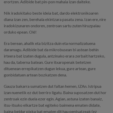
erortzen. Adibide bat pin-pon mahaia izan daiteke.
Nik iradokitako beste ideia bat, dardo elektronikoaren
diana izan zen, berehala ekintzara pasatu zena. Izan ere, nire
iradokizunaren ondoren, zentroan sartu zuten hiruzpalau
orduko epean. Olé!
Era berean, ahalik eta bizitza duin eta normalizatuena
daramagu. Adibide bat da mikrobusean bi astean behin
irteera bat izaten dugula, antzinako erara zerbait hartzeko,
hau da, taberna batean. Gure itxaropenak betetzen
dituenean errepikatzen dugun lekua, gure artean, gure
gonbidatuen artean bozkatzen dena.
Gauza bakarra sumatzen dut faltan hemen, IZAn. Istripua
izan nuenetik ez dut berriro ligatu. Baina suposatzen dut hor
zentroak ezin duela ezer egin. Agian, astuna izaten banaiz,
itsu-itsuko elkartze bat egiteko baimena ematen didate,
baina beldur pixka bat ematen dit hau pentsatzeak (ez