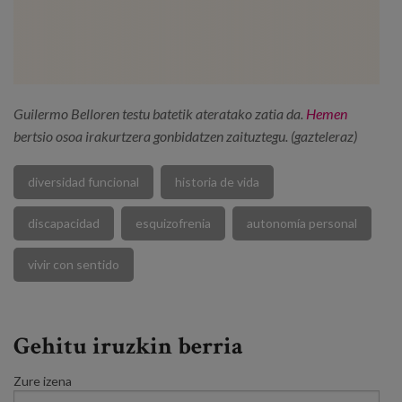
Guilermo Belloren testu batetik ateratako zatia da.
Hemen
bertsio osoa irakurtzera gonbidatzen zaituztegu. (gazteleraz)
diversidad funcional
historia de vida
discapacidad
esquizofrenia
autonomía personal
vivir con sentido
Gehitu iruzkin berria
Zure izena