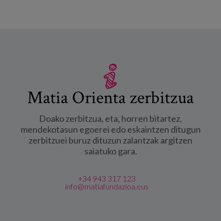
Matia Orienta zerbitzua
Doako zerbitzua, eta, horren bitartez,
mendekotasun egoerei edo eskaintzen ditugun
zerbitzuei buruz dituzun zalantzak argitzen
saiatuko gara.
+34 943 317 123
info@matiafundazioa.eus