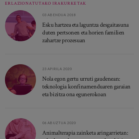
ERLAZIONATUTAKO IRAKURKETAK
03 ABENDUA 2018
Esku hartzea eta laguntza desgaitasuna
duten pertsonen eta horien familien
zahartze prozesuan
23 APIRILA 2020
Nola egon gertu urruti gaudenean:
teknologia konfinamenduaren garaian
eta bizitza ona egunerokoan
06 ABUZTUA 2020
Animalterapia zainketa aringarrietan: