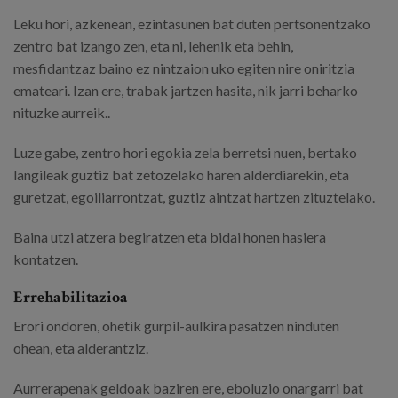
Leku hori, azkenean, ezintasunen bat duten pertsonentzako
zentro bat izango zen, eta ni, lehenik eta behin,
mesfidantzaz baino ez nintzaion uko egiten nire oniritzia
emateari. Izan ere, trabak jartzen hasita, nik jarri beharko
nituzke aurreik..
Luze gabe, zentro hori egokia zela berretsi nuen, bertako
langileak guztiz bat zetozelako haren alderdiarekin, eta
guretzat, egoiliarrontzat, guztiz aintzat hartzen zituztelako.
Baina utzi atzera begiratzen eta bidai honen hasiera
kontatzen.
Errehabilitazioa
Erori ondoren, ohetik gurpil-aulkira pasatzen ninduten
ohean, eta alderantziz.
Aurrerapenak geldoak baziren ere, eboluzio onargarri bat