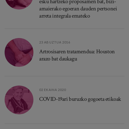
esku hartzeko proposamen bat, bizi-
amaierako egoeran dauden pertsonei
arreta integrala emateko
23 ABUZTUA 2016
Artrosisaren tratamendua: Houston
arazo bat daukagu
02 EKAINA 2020
COVID-19ari buruzko gogoeta etikoak