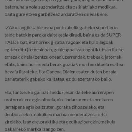
batera, hala nola zuzendaritza eta psikiatriako medikua,
baita gure etxea garbitzeaz arduratzen direnak ere.
IZAko langile talde osoa puntu ahulik gabeko superheroi
talde batekin pareka daitekeela dirudi, baina ez da SUPER-
TALDE bat, eta horrek gizatiarragoak eta hurbilagoak
egiten ditu (femeninoan, gehiengoa izateagatik). Esan liteke
errazak direla (zentzu onean), zerrendak, trebeak, jatorrak,
etab., baina hori eredu berak guztiak mozten dituela esatea
bezala litzateke. Eta Cadena Dialen esaten duten bezala:
barietaterik gabeko kalitatea, ez du ezertarako balio.
Eta, funtsezko gai bati helduz, esan daiteke aurrerapen
motorrak ere egin nituela, nire indarraren eta orekaren
jarraipena egin baitzuten, goraka zihoazelako, eta
denborarekin makuluen martxa menderatzera iritsi
zirelako. Izan ere, praktika eta dedikazioarekin, makulu
bakarreko martxa izango zen.