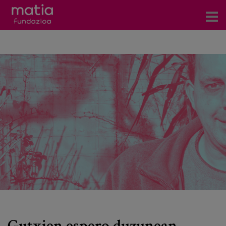
Zentroak
Zerbitzuak
Gertaerak
COVID-19
Harremanetarako
Berriak
Bloga
Prentsa arloa
Gutxien espero duzunean