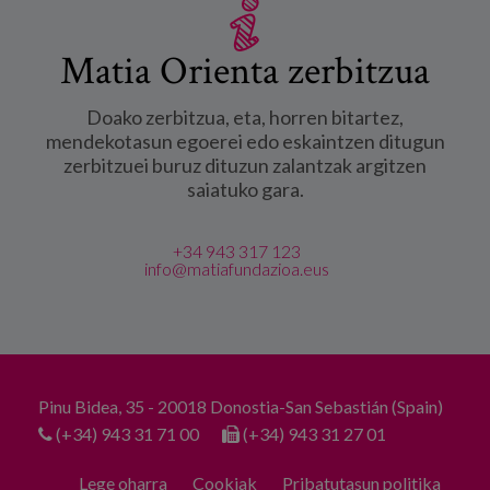
Matia Orienta zerbitzua
Doako zerbitzua, eta, horren bitartez,
mendekotasun egoerei edo eskaintzen ditugun
zerbitzuei buruz dituzun zalantzak argitzen
saiatuko gara.
+34 943 317 123
info@matiafundazioa.eus
Pinu Bidea, 35 - 20018 Donostia-San Sebastián (Spain)
(+34) 943 31 71 00
(+34) 943 31 27 01
Lege oharra
Cookiak
Pribatutasun politika