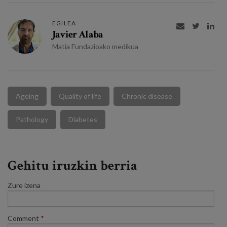
EGILEA



Javier Alaba
Matia Fundazioako medikua
Ageing
Quality of life
Chronic disease
Pathology
Diabetes
Gehitu iruzkin berria
Zure izena
Comment
*