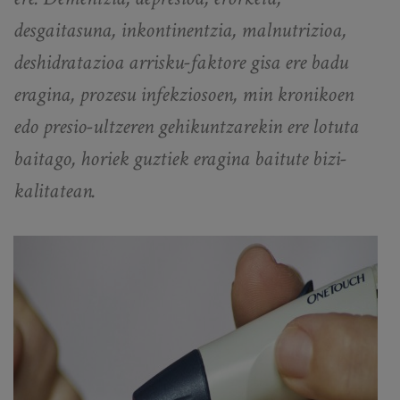
desgaitasuna, inkontinentzia, malnutrizioa,
deshidratazioa arrisku-faktore gisa ere badu
eragina, prozesu infekziosoen, min kronikoen
edo presio-ultzeren gehikuntzarekin ere lotuta
baitago, horiek guztiek eragina baitute bizi-
kalitatean.