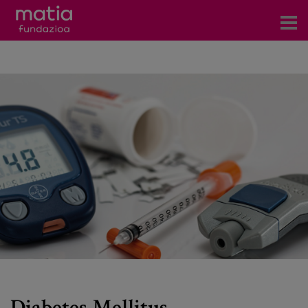
Zentroak
Zerbitzuak
Gertaerak
COVID-19
Harremanetarako
Berriak
Bloga
Prentsa arloa
Diabetes Mellitus