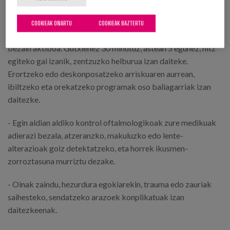
edo obesitatearekin baino.
COOKIEAK ONARTU
COOKIEAK BAZTERTU
Fisikoki aktiboa izan, zure gaitasun funtzionalak uzten duen
bezain aktiboa. Gutxienez 30 minutuz, astean 5 egunez, hitz
egiteko gai izanik, zentzuzko helburua izan daiteke.
Erortzeko edo deskonposatzeko arriskuaren aurrean,
ibiltzeko eta orekatzeko programak oso baliagarriak izan
daitezke.
- Egin aldian aldiko kontrol oftalmologikoak zure medikuak
adierazi bezala, atzeranzko, makuluzko edo lente-
alterazioak goiz detektatzeko, eta horrek ikusmen-
zorroztasuna murriztu dezake.
- Oinak zaindu, hezurdura egokiarekin, trauma edo zauriak
saihesteko, sendatzeko arazoek konplikatuak izan
daitezkeenak.