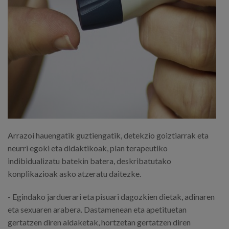
Arrazoi hauengatik guztiengatik, detekzio goiztiarrak eta
neurri egoki eta didaktikoak, plan terapeutiko
indibidualizatu batekin batera, deskribatutako
konplikazioak asko atzeratu daitezke.
- Egindako jarduerari eta pisuari dagozkien dietak, adinaren
eta sexuaren arabera. Dastamenean eta apetituetan
gertatzen diren aldaketak, hortzetan gertatzen diren