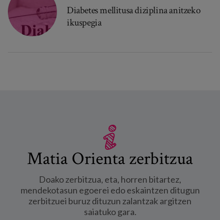
Diabetes mellitusa diziplina anitzeko
ikuspegia
Matia Orienta zerbitzua
Doako zerbitzua, eta, horren bitartez,
mendekotasun egoerei edo eskaintzen ditugun
zerbitzuei buruz dituzun zalantzak argitzen
saiatuko gara.