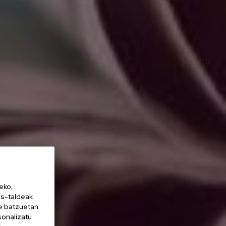
eko,
es-taldeak
ne batzuetan
sonalizatu