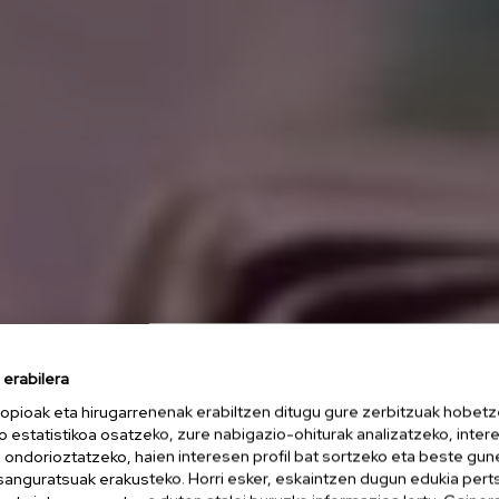
erabilera
opioak eta hirugarrenenak erabiltzen ditugu gure zerbitzuak hobetz
o estatistikoa osatzeko, zure nabigazio-ohiturak analizatzeko, inter
n ondorioztatzeko, haien interesen profil bat sortzeko eta beste gu
esanguratsuak erakusteko. Horri esker, eskaintzen dugun edukia pert