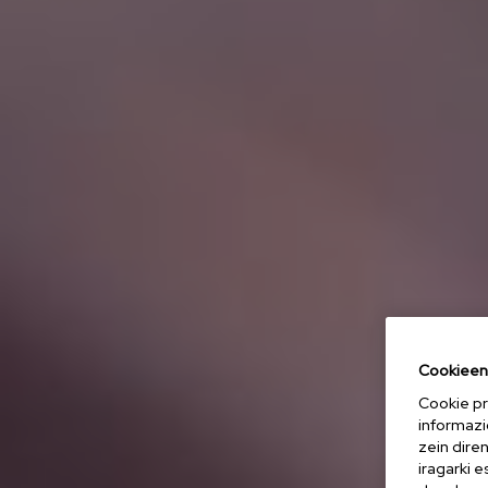
Cookieen 
Cookie pr
informazi
zein dire
iragarki 