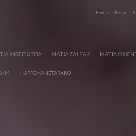
Berriak
Bloga
Pr
TIA INSTITUTOA
MATIA ZALEAK
MATIA ORIEN
D-19
HARREMANETARAKO