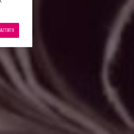
a,
BAZTERTU