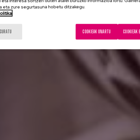
eta interesa sortzen duten atalei buruzko informazioa lortu. Gainer
 eta zure segurtasuna hobetu ditzakegu.
litika
IGURATU
COOKIEAK ONARTU
COOKIEAK 