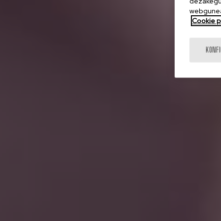
dezakegu 
webgunea
Cookie po
KONF