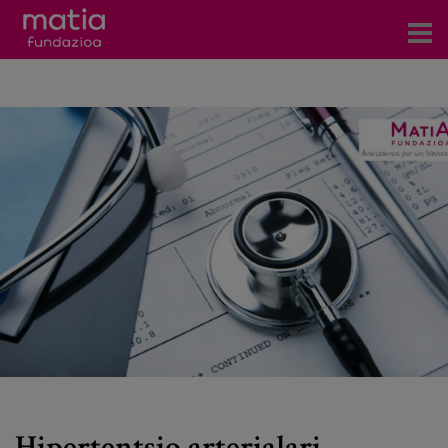
Zentroak
Zerbitzuak
Gertaerak
COVID-19
Harremanetarako
Berriak
Bloga
Prentsa arloa
Hipertentsio arterialari