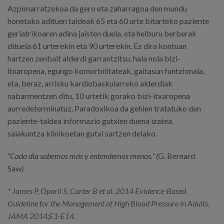
Azpimarratzekoa da gero eta zaharragoa den mundu
honetako adituen taldeak 65 eta 60 urte bitarteko paziente
geriatrikoaren adina jaisten duela, eta helburu berberak
dituela 61 urterekin eta 90 urterekin. Ez dira kontuan
hartzen zenbait alderdi garrantzitsu, hala nola bizi-
itxaropena, egungo komorbilitateak, gaitasun funtzionala,
eta, beraz, arrisku kardiobaskularreko alderdiak
nabarmentzen ditu, 10 urtetik gorako bizi-itxaropena
aurredeterminatuz. Paradoxikoa da gehien tratatuko den
paziente-taldea informazio gutxien duena izatea,
saiakuntza klinikoetan gutxi sartzen delako.
“Cada día sabemos más y entendemos menos.”
(
G. Bernard
Saw
)
* James P, Oparil S, Carter B et al.
2014 Evidence-Based
Guideline for the Management of High Blood Pressure in Adults.
JAMA 2014;E1-E14.