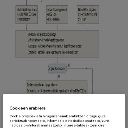
Cookieen erabilera
Cookie propioak eta hirugarrenenak erabiltzen ditugu gure
zerbitzuak hobetzeko, informazio estatistikoa osatzeko, zure
nabigazio-ohiturak analizatzeko, interes-taldeak zein diren