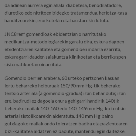
da adinean aurrera egin ahala, diabetesa, benodilatadore,
diuretiko edo nitritoen bidezko tratamendua, heriotza-tasa
handitzearekin, erorketekin eta hausturekin lotuta.
JNC8ren* gomendioak ebidentzian oinarritutako
medikuntza-metodologiarekin garatu dira, eskura dagoen
ebidentziaren kalitatea eta gomendioen indarra ezarrita,
eskuragarri dauden saiakuntza klinikoetan eta berrikuspen
sistematikoetan oinarrituta.
Gomendio berrien arabera, 60 urteko pertsonen kasuan
lortu beharreko helburuak 150/90 mm Hg-tik beherako
tentsio arteriala (a gomendio-gradua) izan behar dute; izan
ere, badirudi ez dagoela onura gehigarri handirik 140tik
beherako mailak 140-160 edo 140-149 mm Hg-ko tentsio
arterial sistolikoarekin alderatuta. 140 mm Hg baino
gutxiagoko mailak ondo toleratzen badira eta pazientearen
bizi-kalitatea aldatzen ez badute, mantendu egin daitezke.