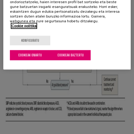
ondorioztatzeko, haien interesen profil bat sortzeko eta beste
gune batzuetan iragarki esanguratsuak erakusteko. Horri esker,
eskaintzen dugun edukia pertsonalizatu dezakegu eta interesa
sortzen duten atalei buruzko informazioa lortu. Gainera,
webgunea eta zure segurtasuna hobetu ditzakegu.
Cookie politika
KONFIGURATU
COOKIEAK ONARTU
COOKIEAK BAZTERTU