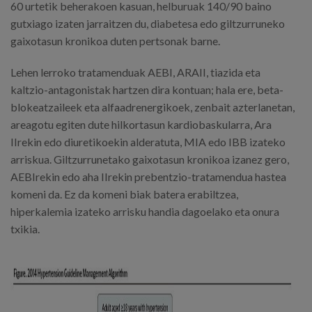
60 urtetik beherakoen kasuan, helburuak 140/90 baino
gutxiago izaten jarraitzen du, diabetesa edo giltzurruneko
gaixotasun kronikoa duten pertsonak barne.
Lehen lerroko tratamenduak AEBI, ARAII, tiazida eta
kaltzio-antagonistak hartzen dira kontuan; hala ere, beta-
blokeatzaileek eta alfaadrenergikoek, zenbait azterlanetan,
areagotu egiten dute hilkortasun kardiobaskularra, Ara
IIrekin edo diuretikoekin alderatuta, MIA edo IBB izateko
arriskua. Giltzurrunetako gaixotasun kronikoa izanez gero,
AEBIrekin edo aha IIrekin prebentzio-tratamendua hastea
komeni da. Ez da komeni biak batera erabiltzea,
hiperkalemia izateko arrisku handia dagoelako eta onura
txikia.