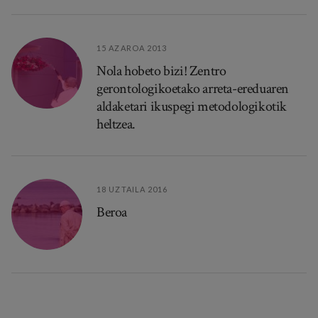
15 AZAROA 2013
Nola hobeto bizi! Zentro
gerontologikoetako arreta-ereduaren
aldaketari ikuspegi metodologikotik
heltzea.
18 UZTAILA 2016
Beroa