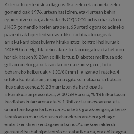
Arteria-hipertentsioa diagnostikatzeko eta maneiatzeko
gomendioak 1976. urtean hasi ziren, eta 4 urtean behin
eguneratzen dira; azkenak (JNC7) 2004. urtean hasi ziren.
JNC7 gomendio horien arabera, 65 urtetik gorako adineko
pazienteak hipertentsio sistoliko isolatua du nagusiki,
arrisku kardiobaskularra hirukoiztuz, kontrol-helburuak
140/90 mm Hg-tik beherako zifretan mugatuz eta helburu
horiek kasuen % 20an soilik lortuz. Diabetes mellitusa edo
giltzurruneko gaixotasun kronikoa izanez gero, lortu
beharreko helburuak < 130/80 mm Hg izango lirateke. 4
urteko kontrolaren jarraipena egiteko metaanalisi batean
ikus daitekeenez, % 23 murrizten da kardiopatia
iskemikoaren presentzia, % 30 GBBarena, % 18 hilkortasun
kardiobaskularrarena eta % 13 hilkortasun osoarena, eta
onura handiagoa lortzen da 70 urtetik gorakoengan, arteria-
tentsioaren murrizketaren ehunekoen arabera gehiago
erabiltzen diren sendagaiena baino. Adinekoen alderdi
garrantzitsu bat hipotentsio ortostatikoa da, eta ohikoagoa