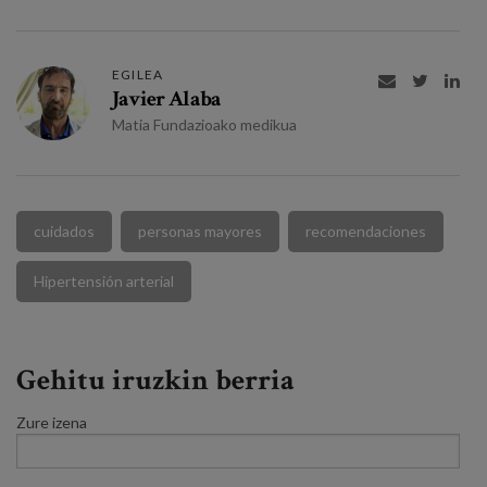
EGILEA



Javier Alaba
Matia Fundazioako medikua
cuidados
personas mayores
recomendaciones
Hipertensión arterial
Gehitu iruzkin berria
Zure izena