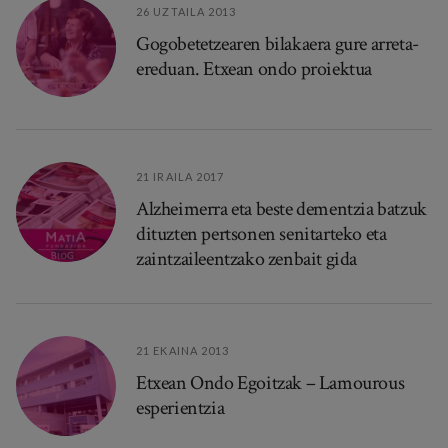
26 UZTAILA 2013
Gogobetetzearen bilakaera gure arreta-
ereduan. Etxean ondo proiektua
21 IRAILA 2017
Alzheimerra eta beste dementzia batzuk
dituzten pertsonen senitarteko eta
zaintzaileentzako zenbait gida
21 EKAINA 2013
Etxean Ondo Egoitzak – Lamourous
esperientzia