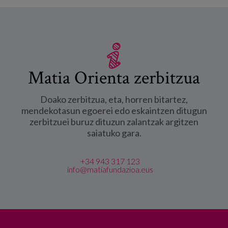
Matia Orienta zerbitzua
Doako zerbitzua, eta, horren bitartez,
mendekotasun egoerei edo eskaintzen ditugun
zerbitzuei buruz dituzun zalantzak argitzen
saiatuko gara.
+34 943 317 123
info@matiafundazioa.eus