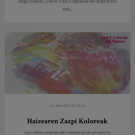
dugu zuekin. Diario Vasco egunkarian argitaratu
zen,...
01 ABUZTUA 2013
Haizearen Zazpi Koloreak
Los siete colores del viento es un proyecto