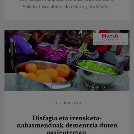
Sailak abiarazitako ekimena da, eta Matia...
11 URRIA 2013
Disfagia eta irensketa-
nahasmenduak dementzia duten
pazienteetan.