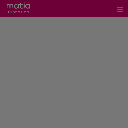
Zentroak
Zerbitzuak
Gertaerak
COVID-19
Harremanetarako
Berriak
Bloga
Prentsa arloa