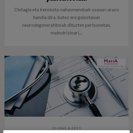
Disfagia eta irensketa-nahasmenduak osasun-arazo
handia dira, batez ere gaixotasun
neurodegeneratiboak dituzten pertsonetan,
malnutrizioari,...
30 IRAILA 2013