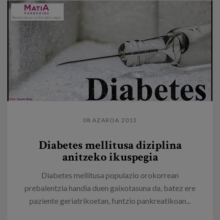
08 AZAROA 2013
Diabetes mellitusa diziplina
anitzeko ikuspegia
Diabetes mellitusa populazio orokorrean
prebalentzia handia duen gaixotasuna da, batez ere
paziente geriatrikoetan, funtzio pankreatikoan...