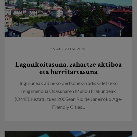
26 ABUZTUA 2013
Lagunkoitasuna, zahartze aktiboa
eta herritartasuna
Inguruneak adineko pertsonekin adiskidetzeko
mugimendua Osasunaren Mundu Erakundeak
(OME) sustatu zuen 2005ean Rio de Janeiroko Age-
Friendly Cities...