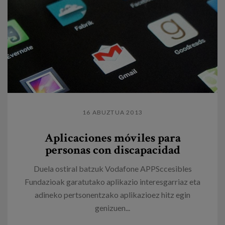
16 ABUZTUA 2013
Aplicaciones móviles para
personas con discapacidad
Duela ostiral batzuk Vodafone APPSccesibles
Fundazioak garatutako aplikazio interesgarriaz eta
adineko pertsonentzako aplikazioez hitz egin
genizuen...