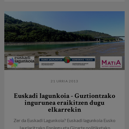
21 URRIA 2013
Euskadi lagunkoia - Guztiontzako
ingurunea eraikitzen dugu
elkarrekin
Zer da Euskadi Lagunkoia? Euskadi lagunkoia Eusko
Jaurlaritzako Enplegu eta Gizarte politiketako