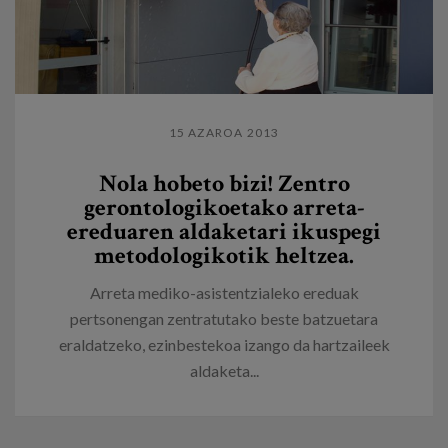
15 AZAROA 2013
Nola hobeto bizi! Zentro
gerontologikoetako arreta-
ereduaren aldaketari ikuspegi
metodologikotik heltzea.
Arreta mediko-asistentzialeko ereduak
pertsonengan zentratutako beste batzuetara
eraldatzeko, ezinbestekoa izango da hartzaileek
aldaketa...