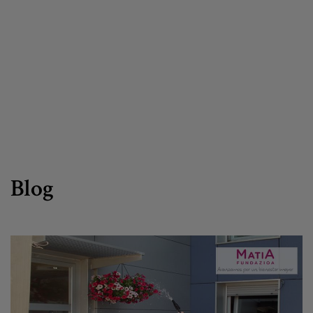
Egizu lan gurekin
Salaketa-kanala
es
eu
Blog