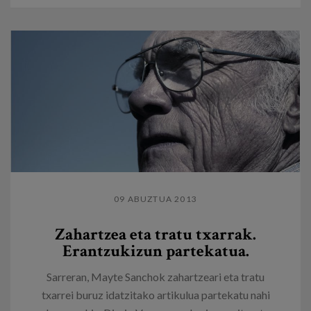
09 ABUZTUA 2013
Zahartzea eta tratu txarrak.
Erantzukizun partekatua.
Sarreran, Mayte Sanchok zahartzeari eta tratu
txarrei buruz idatzitako artikulua partekatu nahi