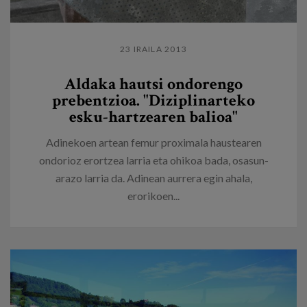
23 IRAILA 2013
Aldaka hautsi ondorengo
prebentzioa. "Diziplinarteko
esku-hartzearen balioa"
Adinekoen artean femur proximala haustearen
ondorioz erortzea larria eta ohikoa bada, osasun-
arazo larria da. Adinean aurrera egin ahala,
erorikoen...