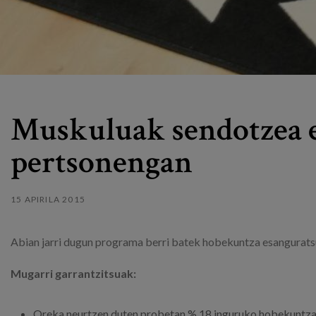
Muskuluak sendotzea e
pertsonengan
15 APIRILA 2015
Abian jarri dugun programa berri batek hobekuntza esanguratsu
Mugarri garrantzitsuak:
Oreka neurtzen duten probetan % 18 inguruko hobekuntza l