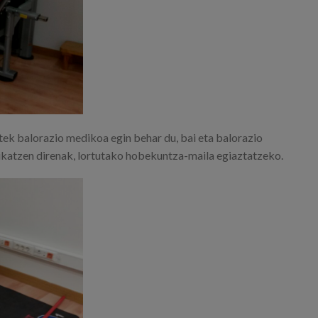
tek balorazio medikoa egin behar du, bai eta balorazio
ikatzen direnak, lortutako hobekuntza-maila egiaztatzeko.