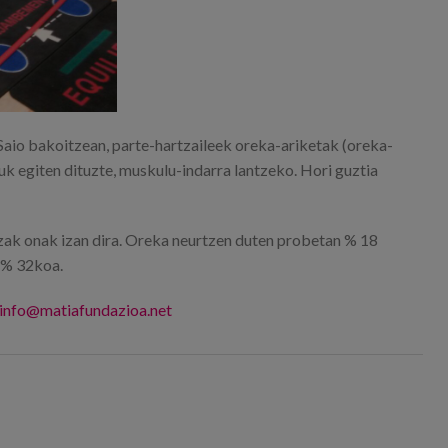
Saio bakoitzean, parte-hartzaileek oreka-ariketak (oreka-
k egiten dituzte, muskulu-indarra lantzeko. Hori guztia
tzak onak izan dira. Oreka neurtzen duten probetan % 18
, % 32koa.
info@matiafundazioa.net