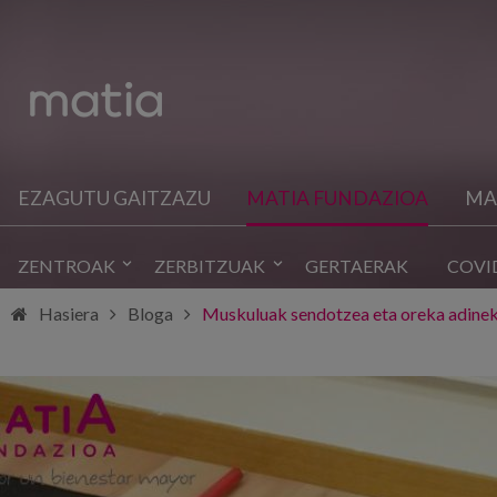
EZAGUTU GAITZAZU
MATIA FUNDAZIOA
MA
ZENTROAK
ZERBITZUAK
GERTAERAK
COVI
Hasiera
Bloga
Muskuluak sendotzea eta oreka adine