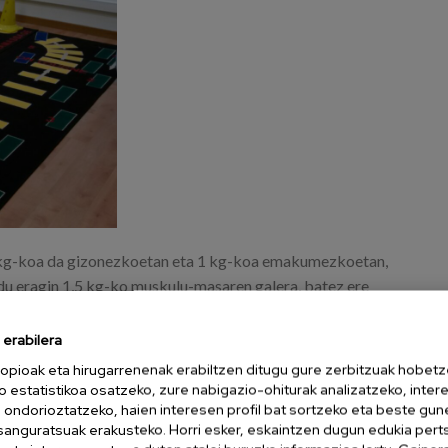
 kg-koa da gizonezkoetan eta 1 kg-koa emakumezkoetan,
du eragin 1,5 kg-ko muskulu-masaren galera, batez ere
an ibiltzeko.
erabilera
n dituen onurak oso garrantzitsuak dira. Egiaztatu du adineko
opioak eta hirugarrenenak erabiltzen ditugu gure zerbitzuak hobetz
asun kroniko prebalenteak, instituzionalizazioa eta narriadura
o estatistikoa osatzeko, zure nabigazio-ohiturak analizatzeko, inter
n ondorioztatzeko, haien interesen profil bat sortzeko eta beste gu
esanguratsuak erakusteko. Horri esker, eskaintzen dugun edukia pert