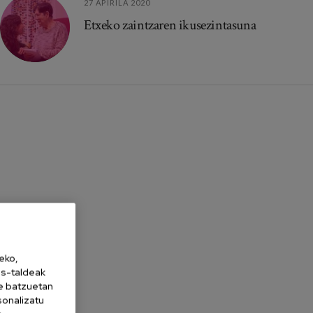
27 APIRILA 2020
Etxeko zaintzaren ikusezintasuna
eko,
es-taldeak
ne batzuetan
sonalizatu