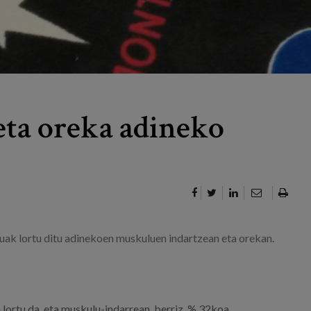
ta oreka adineko
ak lortu ditu adinekoen muskuluen indartzean eta orekan.
ortu da, eta muskulu-indarrean, berriz, % 32koa.