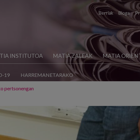
Berriak
Bloga
Pr
TIA INSTITUTOA
MATIA ZALEAK
MATIA ORIEN
D-19
HARREMANETARAKO
ko pertsonengan