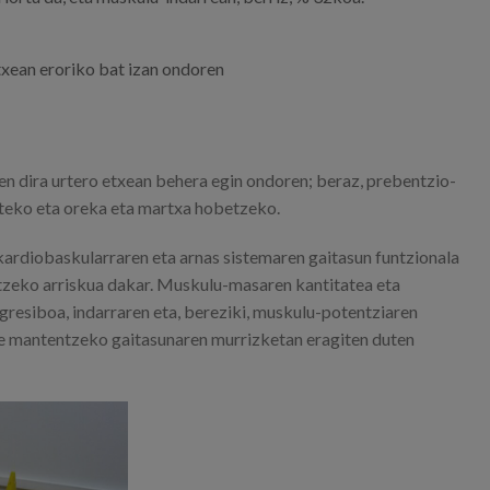
etxean eroriko bat izan ondoren
zen dira urtero etxean behera egin ondoren; beraz, prebentzio-
zteko eta oreka eta martxa hobetzeko.
kardiobaskularraren eta arnas sistemaren gaitasun funtzionala
tzeko arriskua dakar. Muskulu-masaren kantitatea eta
gresiboa, indarraren eta, bereziki, muskulu-potentziaren
te mantentzeko gaitasunaren murrizketan eragiten duten