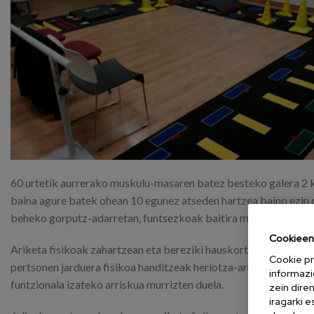
60 urtetik aurrerako muskulu-masaren batez besteko galera 2
baina agure batek ohean 10 egunez atseden hartzea baino ezin 
beheko gorputz-adarretan, funtsezkoak baitira modu egonkorre
Cookieen 
Ariketa fisikoak zahartzean eta bereziki hauskortasun-egoereta
Cookie pr
pertsonen jarduera fisikoa handitzeak heriotza-arriskua, gaixot
informazi
funtzionala izateko arriskua murrizten duela.
zein dire
iragarki 