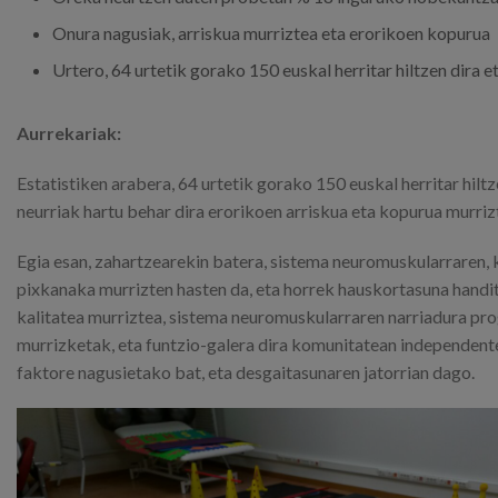
Onura nagusiak, arriskua murriztea eta erorikoen kopurua
Urtero, 64 urtetik gorako 150 euskal herritar hiltzen dira 
Aurrekariak:
Estatistiken arabera, 64 urtetik gorako 150 euskal herritar hilt
neurriak hartu behar dira erorikoen arriskua eta kopurua murri
Egia esan, zahartzearekin batera, sistema neuromuskularraren, 
pixkanaka murrizten hasten da, eta horrek hauskortasuna handi
kalitatea murriztea, sistema neuromuskularraren narriadura pro
murrizketak, eta funtzio-galera dira komunitatean independen
faktore nagusietako bat, eta desgaitasunaren jatorrian dago.