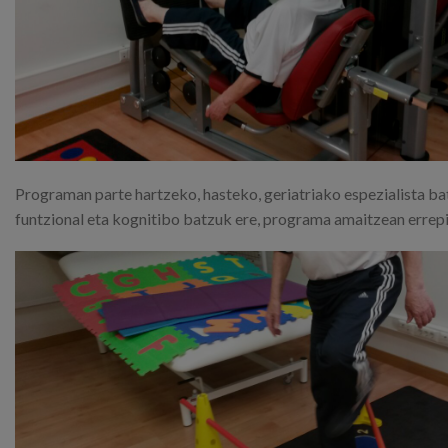
Programan parte hartzeko, hasteko, geriatriako espezialista ba
funtzional eta kognitibo batzuk ere, programa amaitzean errep