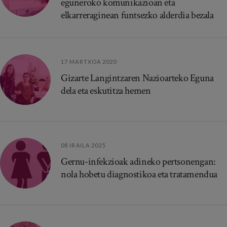
eguneroko komunikazioan eta
elkarreraginean funtsezko alderdia bezala
17 MARTXOA 2020
Gizarte Langintzaren Nazioarteko Eguna
dela eta eskutitza hemen
08 IRAILA 2025
Gernu-infekzioak adineko pertsonengan:
nola hobetu diagnostikoa eta tratamendua