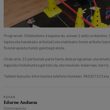
Programak 3 hilabeteko iraupena du, astean 2 aldiz ordubetez. 
tapiza eta banakako ariketak) eta makinako beste ariketa batzu
fisioterapeuta batek gainbegiratuta.
Orain arte, 11 pertsonak parte hartu dute programan, eta emai
inguruko hobekuntza gertatu da, eta muskulu-indarrean, berriz
Taldeei buruzko informazioa telefono honetan: 943317123 eta
EGILEA
Edurne Andueza
Fisioterapeuta