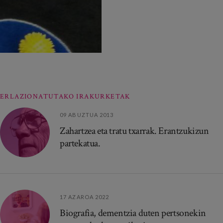
ERLAZIONATUTAKO IRAKURKETAK
09 ABUZTUA 2013
Zahartzea eta tratu txarrak. Erantzukizun
partekatua.
17 AZAROA 2022
Biografia, dementzia duten pertsonekin