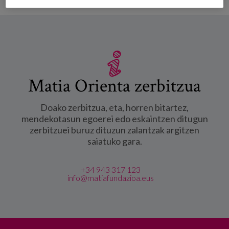
Matia Orienta zerbitzua
Doako zerbitzua, eta, horren bitartez,
mendekotasun egoerei edo eskaintzen ditugun
zerbitzuei buruz dituzun zalantzak argitzen
saiatuko gara.
+34 943 317 123
info@matiafundazioa.eus