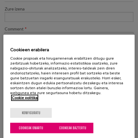
Egizu lan gurekin
Zure izena
Salaketa-kanala
Comment
*
es
eu
Cookieen erabilera
Cookie propioak eta hirugarrenenak erabiltzen ditugu gure
zerbitzuak hobetzeko, informazio estatistikoa osatzeko, zure
nabigazio-ohiturak analizatzeko, interes-taldeak zein diren
ondorioztatzeko, haien interesen profil bat sortzeko eta beste
gune batzuetan iragarki esanguratsuak erakusteko. Horri esker,
eskaintzen dugun edukia pertsonalizatu dezakegu eta interesa
sortzen duten atalei buruzko informazioa lortu. Gainera,
webgunea eta zure segurtasuna hobetu ditzakegu.
Cookie politika
Gorde
KONFIGURATU
COOKIEAK ONARTU
COOKIEAK BAZTERTU