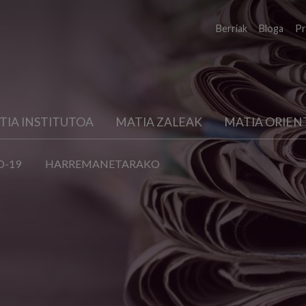
Berriak
Bloga
Pr
TIA INSTITUTOA
MATIA ZALEAK
MATIA ORIEN
D-19
HARREMANETARAKO