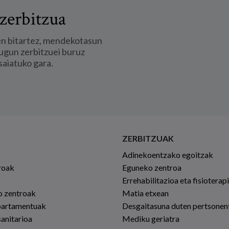
zerbitzua
en bitartez, mendekotasun
ugun zerbitzuei buruz
saiatuko gara.
ZERBITZUAK
Adinekoentzako egoitzak
roak
Eguneko zentroa
Errehabilitazioa eta fisioterap
io zentroak
Matia etxean
partamentuak
Desgaitasuna duten pertsonen
sanitarioa
Mediku geriatra