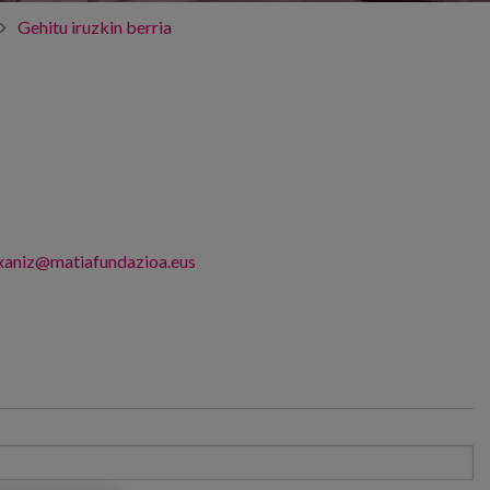
Gehitu iruzkin berria
txaniz@matiafundazioa.eus