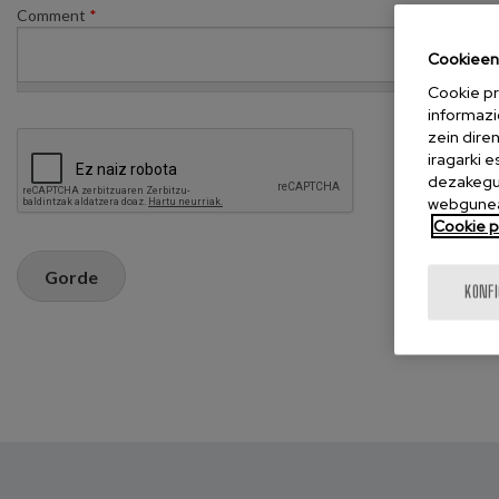
Comment
*
Cookieen 
Cookie pr
informazi
zein dire
iragarki 
dezakegu 
webgunea
Cookie po
Gorde
KONF