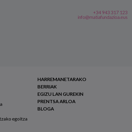
+34 943 317 123
info@matiafundazioa.eus
HARREMANETARAKO
BERRIAK
EGIZU LAN GUREKIN
PRENTSA ARLOA
ia
BLOGA
tzako egoitza