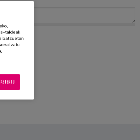
eko,
es-taldeak
ne batzuetan
sonalizatu
a,
BAZTERTU