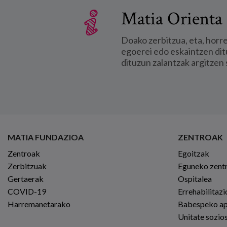
Matia Orienta 
Doako zerbitzua, eta, horr
egoerei edo eskaintzen dit
dituzun zalantzak argitzen 
MATIA FUNDAZIOA
ZENTROAK
Zentroak
Egoitzak
Zerbitzuak
Eguneko zent
Gertaerak
Ospitalea
COVID-19
Errehabilitaz
Harremanetarako
Babespeko a
Unitate sozio