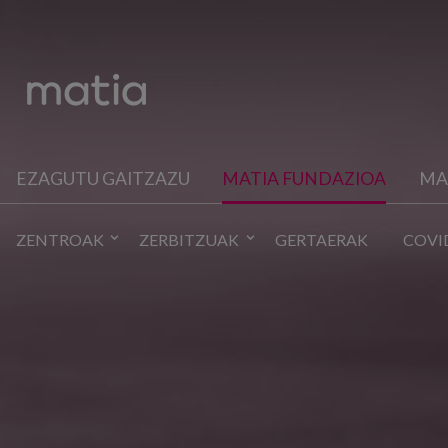
EZAGUTU GAITZAZU
MATIA FUNDAZIOA
MA
ZENTROAK
ZERBITZUAK
GERTAERAK
COVI