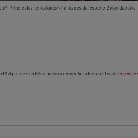
ia?. Principales reflexiones y hallazgos del estudio Bakardadeak
n Bizi puede escribir a nuestra compañera Nerea Etxaniz:
nerea.e