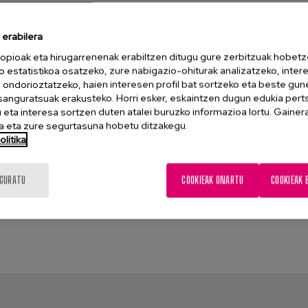
erabilera
opioak eta hirugarrenenak erabiltzen ditugu gure zerbitzuak hobetz
o estatistikoa osatzeko, zure nabigazio-ohiturak analizatzeko, inter
n ondorioztatzeko, haien interesen profil bat sortzeko eta beste gu
esanguratsuak erakusteko. Horri esker, eskaintzen dugun edukia pert
eta interesa sortzen duten atalei buruzko informazioa lortu. Gainer
 eta zure segurtasuna hobetu ditzakegu.
litika
IGURATU
COOKIEAK ONARTU
COOKIEAK 