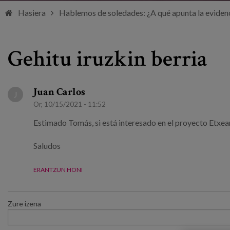
Hasiera
Hablemos de soledades: ¿A qué apunta la evidenc
Gehitu iruzkin berria
Juan Carlos
J
Or, 10/15/2021 - 11:52
Estimado Tomás, si está interesado en el proyecto Etxea
Saludos
ERANTZUN HONI
Zure izena