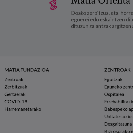
Matia Orienta 
Doako zerbitzua, eta, horr
egoerei edo eskaintzen dit
dituzun zalantzak argitzen 
MATIA FUNDAZIOA
ZENTROAK
Zentroak
Egoitzak
Zerbitzuak
Eguneko zent
Gertaerak
Ospitalea
COVID-19
Errehabilitaz
Harremanetarako
Babespeko a
Unitate sozio
Desgaitasuna
Bizi osorako 