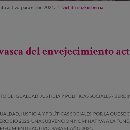
nto activo, para el año 2021.
Gehitu iruzkin berria
 vasca del envejecimiento act
TO DE IGUALDAD,
JUSTICIA Y POLÍTICAS SOCIALES / BERD
IGUALDAD,
JUSTICIA Y POLÍTICAS SOCIALES, POR LA QUE S
JERCICIO 2021, UNA SUBVENCIÓN NOMINATIVA A LA
FUND
VEJECIMIENTO ACTIVO,
PARA EL AÑO 2021.