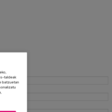
eko,
es-taldeak
ne batzuetan
sonalizatu
a,