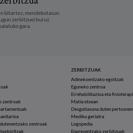
zerbitzua
en bitartez, mendekotasun
ugun zerbitzuei buruz
saiatuko gara.
ZERBITZUAK
Adinekoentzako egoitzak
roak
Eguneko zentroa
Errehabilitazioa eta fisioterap
io zentroak
Matia etxean
partamentuak
Desgaitasuna duten pertsonen
sanitarioa
Mediku geriatra
 dutenentzako zentroak
Logopedia
etxebizitzak
Enpresentzako zerbitzuak