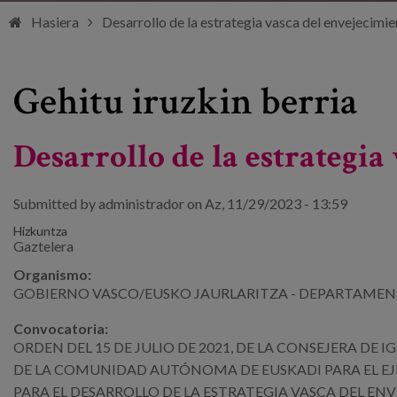
Hasiera
Desarrollo de la estrategia vasca del envejecimie
Gehitu iruzkin berria
Desarrollo de la estrategia
Submitted by
administrador
on Az, 11/29/2023 - 13:59
Hizkuntza
Gaztelera
Organismo:
GOBIERNO VASCO/EUSKO JAURLARITZA - DEPARTAMEN
Convocatoria:
ORDEN DEL 15 DE JULIO DE 2021, DE LA CONSEJERA DE 
DE LA COMUNIDAD AUTÓNOMA DE
EUSKADI PARA EL E
PARA EL
DESARROLLO DE LA ESTRATEGIA VASCA DEL EN