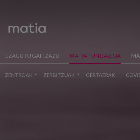
EZAGUTU GAITZAZU
MATIA FUNDAZIOA
MA
ZENTROAK
ZERBITZUAK
GERTAERAK
COVI