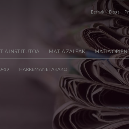
Berriak
Bloga
Pr
TIA INSTITUTOA
MATIA ZALEAK
MATIA ORIEN
D-19
HARREMANETARAKO