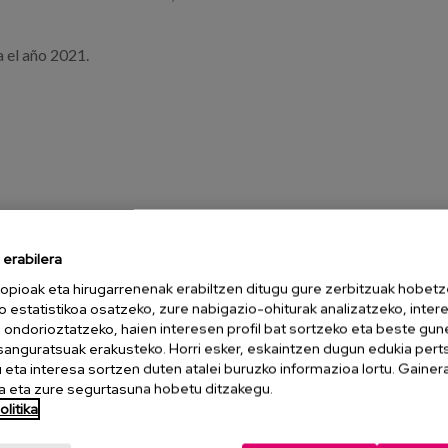
a el año 2021.
erabilera
opioak eta hirugarrenenak erabiltzen ditugu gure zerbitzuak hobetz
o estatistikoa osatzeko, zure nabigazio-ohiturak analizatzeko, inter
n ondorioztatzeko, haien interesen profil bat sortzeko eta beste gu
esanguratsuak erakusteko. Horri esker, eskaintzen dugun edukia pert
eta interesa sortzen duten atalei buruzko informazioa lortu. Gainer
 eta zure segurtasuna hobetu ditzakegu.
litika