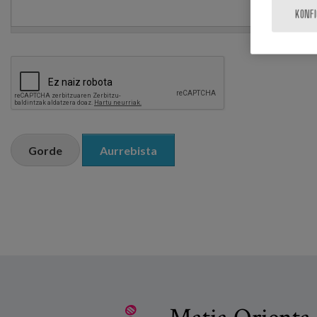
KONF
Gorde
Aurrebista