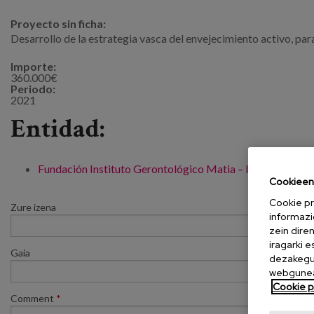
Proyecto sin ficha:
Desarrollo de la estrategia vasca del envejecimiento activo, par
Importe:
360.000€
Periodo:
2021
Entidad:
Fundación Instituto Gerontológico Matia – INGEMA
Cookieen 
Cookie pr
Zure izena
informazi
zein dire
iragarki 
Gaia
dezakegu 
webgunea
Cookie po
Comment
*