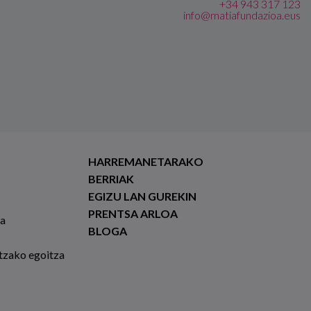
+34 943 317 123
info@matiafundazioa.eus
HARREMANETARAKO
BERRIAK
EGIZU LAN GUREKIN
PRENTSA ARLOA
ia
BLOGA
tzako egoitza