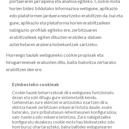
portaeraren jarraipena eta analisia egiteko. Cookie mota
horien bidez bildutako informazioa webgune, aplikazio
edo plataformen jarduera neurtzeko erabiltzen da, bai eta
gune, aplikazio eta plataforma horien erabiltzaileen
nabigazio-profilak egiteko ere, zerbitzuaren
erabiltzaileek egiten dituzten erabilera-datuen
azterketaren arabera hobekuntzak sartzeko.
Hurrengo taulak webguneko cookie propioak eta
hirugarrenenak erakusten ditu, baita bakoitza zertarako
erabiltzen den ere.
Ezinbesteko cookieak
Cookie hauek beharrezkoak dira webgunea funtzionatu
dezan eta ezin ditugu gure sistemetatik kendu.
Gehienetan zure ekintzei erantzuteko ezartzen dira;
ekintza hauek zerbitzuen eskaerari lotuta daude, esate
baterako, zure pribatutasun-lehentasunen konfigurazioa,
saio-hasiera edo eskaera betetzea. Zure nabigatzailea
konfiguratu dezakezu cookie mota hau blokeatzeko edo
honi buruz ohartarazteko, baina baliteke webgunearen