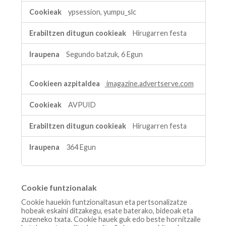
ypsession, yumpu_slc
Hirugarren festa
Segundo batzuk, 6 Egun
imagazine.advertserve.com
AVPUID
Hirugarren festa
364 Egun
Cookie funtzionalak
Cookie hauekin funtzionaltasun eta pertsonalizatze
hobeak eskaini ditzakegu, esate baterako, bideoak eta
zuzeneko txata. Cookie hauek guk edo beste hornitzaile