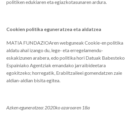
politiken edukiaren eta egiazkotasunaren ardura.
Cookien politika eguneratzea eta aldatzea
MATIA FUNDAZIOAren webguneak Cookie-en politika
aldatu ahal izango du, lege- eta erregelamendu-
eskakizunen arabera, edo politika hori Datuak Babesteko
Espainiako Agentziak emandako jarraibideetara
egokitzeko; horregatik, Erabiltzaileei gomendatzen zaie
aldian-aldian bisita egitea.
Azken eguneratzea: 2020ko azaroaren 18a