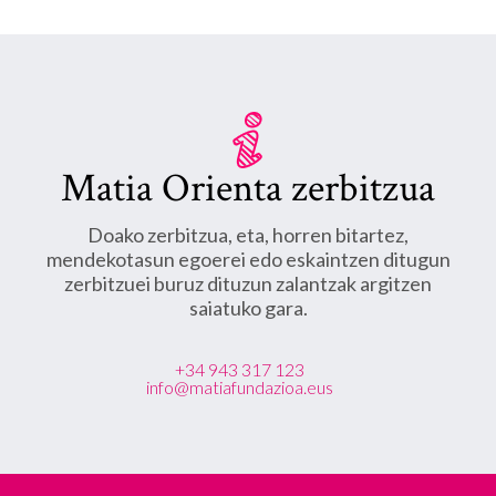
Matia Orienta zerbitzua
Doako zerbitzua, eta, horren bitartez,
mendekotasun egoerei edo eskaintzen ditugun
zerbitzuei buruz dituzun zalantzak argitzen
saiatuko gara.
+34 943 317 123
info@matiafundazioa.eus