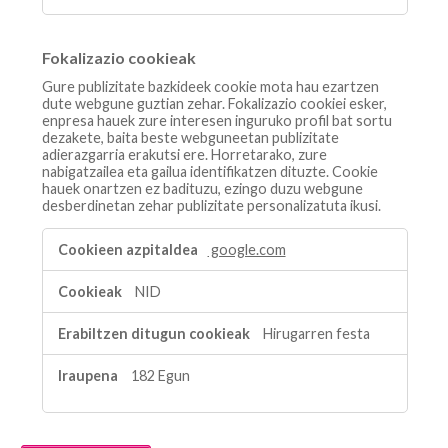
Fokalizazio cookieak
Gure publizitate bazkideek cookie mota hau ezartzen
dute webgune guztian zehar. Fokalizazio cookiei esker,
enpresa hauek zure interesen inguruko profil bat sortu
dezakete, baita beste webguneetan publizitate
adierazgarria erakutsi ere. Horretarako, zure
nabigatzailea eta gailua identifikatzen dituzte. Cookie
hauek onartzen ez badituzu, ezingo duzu webgune
desberdinetan zehar publizitate personalizatuta ikusi.
Fokalizazio
google.com
cookieak
NID
Hirugarren festa
182 Egun