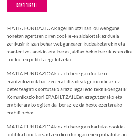
KONFIGURATU
MATIA FUNDAZIOAk agerian utzi nahi du webgune
honetan agertzen diren cookie-en aldaketak ez duela
zerikusirik izan behar webgunearen kudeaketarekin eta
mantentze-lanekin, eta, beraz, aldian behin berrikusten dira
cookie-en politika egokitzeko.
MATIA FUNDAZIOAk ez du bere gain inolako
erantzukizunik hartzen erabiltzaileak gomendioak ez
betetzeagatik sortutako arazo legal edo teknikoengatik.
Komunikazio hori ERABILTZAILEen ezagutzarako eta
erabilerarako egiten da; beraz, ez da beste ezertarako
erabili behar.
MATIA FUNDAZIOAk ez du bere gain hartuko cookie-
politika honetan sartzen diren hirugarrenen pribatutasun-