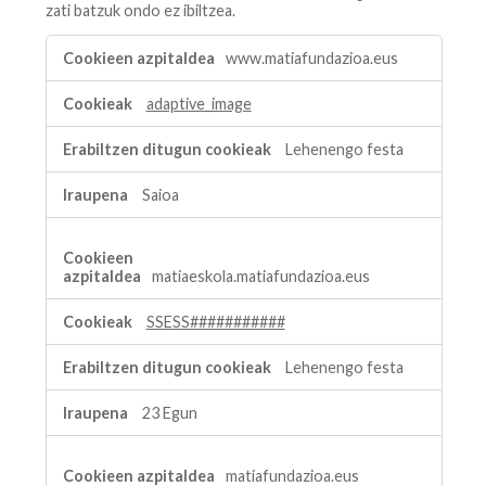
zati batzuk ondo ez ibiltzea.
Ezinbesteko
www.matiafundazioa.eus
cookieak
adaptive_image
Lehenengo festa
Saioa
matiaeskola.matiafundazioa.eus
SSESS###########
Lehenengo festa
23 Egun
matiafundazioa.eus