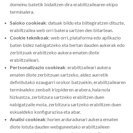
domeinu batetik bidaltzen dira erabiltzailearen ekipo
terminalera.
Saioko cookieak
: datuak bildu eta biltegiratzen dituzte,
erabiltzailea web orri batera sartzen den bitartean.
Cookie teknikoak
: web orri, plataforma edo aplikazio
baten bidez nabigatzeko eta bertan dauden aukerak edo
zerbitzuak erabiltzeko aukera ematen diote
erabiltzaileari.
Pertsonalizazio cookieak
: erabiltzaileari aukera
ematen diote zerbitzuan sartzeko, aldez aurretik
definitutako ezaugarri orokor batzuekin, erabiltzailearen
terminaleko zenbait irizpideren arabera, hala nola
hizkuntza, zerbitzura sartzeko erabiltzen duen
nabigatzaile mota, zerbitzura sartzeko erabiltzen duen
eskualdeko konfigurazioa eta abar.
Analisi cookieak:
horien arduradunari aukera ematen
diote lotuta dauden webguneetako erabiltzaileen