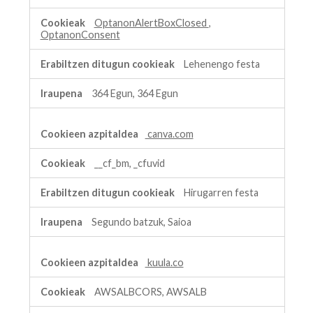
OptanonAlertBoxClosed
,
OptanonConsent
Lehenengo festa
364 Egun, 364 Egun
canva.com
__cf_bm, _cfuvid
Hirugarren festa
Segundo batzuk, Saioa
kuula.co
AWSALBCORS, AWSALB