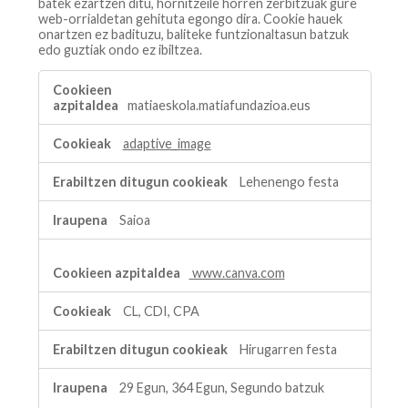
batek ezartzen ditu, hornitzeile horren zerbitzuak gure
web-orrialdetan gehituta egongo dira. Cookie hauek
onartzen ez badituzu, baliteke funtzionaltasun batzuk
edo guztiak ondo ez ibiltzea.
Cookie
funtzionalak
matiaeskola.matiafundazioa.eus
adaptive_image
Lehenengo festa
Saioa
www.canva.com
CL, CDI, CPA
Hirugarren festa
29 Egun, 364 Egun, Segundo batzuk