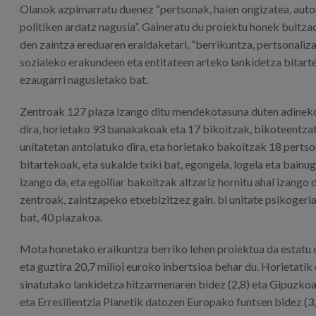
Olanok azpimarratu duenez “pertsonak, haien ongizatea, auto
politiken ardatz nagusia”. Gaineratu du proiektu honek bultza
den zaintza ereduaren eraldaketari, “berrikuntza, pertsonaliz
sozialeko erakundeen eta entitateen arteko lankidetza bitarte
ezaugarri nagusietako bat.
Zentroak 127 plaza izango ditu mendekotasuna duten adineko
dira, horietako 93 banakakoak eta 17 bikoitzak, bikoteentzat
unitatetan antolatuko dira, eta horietako bakoitzak 18 pertso
bitartekoak, eta sukalde txiki bat, egongela, logela eta bain
izango da, eta egoiliar bakoitzak altzariz hornitu ahal izang
zentroak, zaintzapeko etxebizitzez gain, bi unitate psikogeri
bat, 40 plazakoa.
Mota honetako eraikuntza berriko lehen proiektua da estatu o
eta guztira 20,7 milioi euroko inbertsioa behar du. Horietatik
sinatutako lankidetza hitzarmenaren bidez (2,8) eta Gipuzko
eta Erresilientzia Planetik datozen Europako funtsen bidez (3,