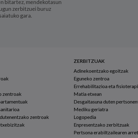
en bitartez, mendekotasun
ugun zerbitzuei buruz
saiatuko gara.
ZERBITZUAK
Adinekoentzako egoitzak
roak
Eguneko zentroa
Errehabilitazioa eta fisioterap
io zentroak
Matia etxean
partamentuak
Desgaitasuna duten pertsonen
sanitarioa
Mediku geriatra
 dutenentzako zentroak
Logopedia
etxebizitzak
Enpresentzako zerbitzuak
Pertsona erabiltzailearen arre