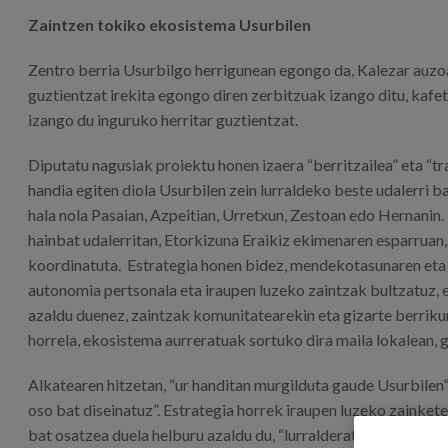
Zaintzen tokiko ekosistema Usurbilen
Zentro berria Usurbilgo herrigunean egongo da, Kalezar auzoa
guztientzat irekita egongo diren zerbitzuak izango ditu, kafete
izango du inguruko herritar guztientzat.
Diputatu nagusiak proiektu honen izaera “berritzailea” eta “t
handia egiten diola Usurbilen zein lurraldeko beste udalerri b
hala nola Pasaian, Azpeitian, Urretxun, Zestoan edo Hernanin
hainbat udalerritan, Etorkizuna Eraikiz ekimenaren esparruan,
koordinatuta. Estrategia honen bidez, mendekotasunaren eta 
autonomia pertsonala eta iraupen luzeko zaintzak bultzatuz, et
azaldu duenez, zaintzak komunitatearekin eta gizarte berriku
horrela, ekosistema aurreratuak sortuko dira maila lokalean, 
Alkatearen hitzetan, “ur handitan murgilduta gaude Usurbilen”,
oso bat diseinatuz”. Estrategia horrek iraupen luzeko zaink
bat osatzea duela helburu azaldu du, “lurralderatua, Usurbilen