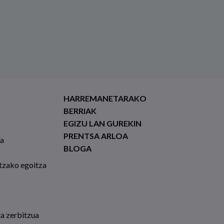
HARREMANETARAKO
BERRIAK
EGIZU LAN GUREKIN
PRENTSA ARLOA
ia
BLOGA
tzako egoitza
ta zerbitzua