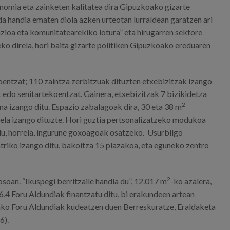
nomia eta zainketen kalitatea dira Gipuzkoako gizarte
da handia ematen diola azken urteotan lurraldean garatzen ari
azioa eta komunitatearekiko lotura” eta hirugarren sektore
ko direla, hori baita gizarte politiken Gipuzkoako ereduaren
entzat; 110 zaintza zerbitzuak dituzten etxebizitzak izango
 edo senitartekoentzat. Gainera, etxebizitzak 7 bizikidetza
2
na izango ditu. Espazio zabalagoak dira, 30 eta 38 m
ugela izango dituzte. Hori guztia pertsonalizatzeko modukoa
o du, horrela, ingurune goxoagoak osatzeko. Usurbilgo
atriko izango ditu, bakoitza 15 plazakoa, eta eguneko zentro
2
soan. “Ikuspegi berritzaile handia du”, 12.017 m
-ko azalera,
 6,4 Foru Aldundiak finantzatu ditu, bi erakundeen artean
ako Foru Aldundiak kudeatzen duen Berreskuratze, Eraldaketa
6).