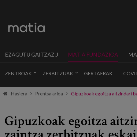
EZAGUTU GAITZAZU
MATIA FUNDAZIOA
MA
ZENTROAK
ZERBITZUAK
GERTAERAK
COVI
Hasiera
Prentsa arloa
Gipuzkoak egoitza aitzindari b
Gipuzkoak egoitza aitzi
zaintza zerbitzuak eska