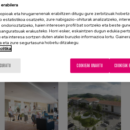
dorioz, etxeetara begira dagoena”. Gogoeta hori modu
erabilera
tzaren arloari “ikuspegi integraletik” begiratu zaiola
opioak eta hirugarrenenak erabiltzen ditugu gure zerbitzuak hobetz
en dituela martxan dagoen prozesuak.
o estatistikoa osatzeko, zure nabigazio-ohiturak analizatzeko, inter
n ondorioztatzeko, haien interesen profil bat sortzeko eta beste gu
esanguratsuak erakusteko. Horri esker, eskaintzen dugun edukia pert
eta interesa sortzen duten atalei buruzko informazioa lortu. Gainer
 eta zure segurtasuna hobetu ditzakegu.
litika
IGURATU
COOKIEAK ONARTU
COOKIEAK 