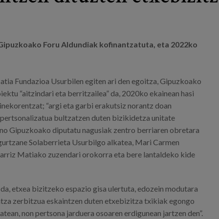
a Gipuzkoako Foru Aldundiak kofinantzatuta, eta 2022ko
atia Fundazioa Usurbilen egiten ari den egoitza, Gipuzkoako
ektu “aitzindari eta berritzailea” da, 2020ko ekainean hasi
inekorentzat; “argi eta garbi erakutsiz norantz doan
pertsonalizatua bultzatzen duten bizikidetza unitate
ano Gipuzkoako diputatu nagusiak zentro berriaren obretara
Agurtzane Solaberrieta Usurbilgo alkatea, Mari Carmen
riz Matiako zuzendari orokorra eta bere lantaldeko kide
da, etxea bizitzeko espazio gisa ulertuta, edozein modutara
ntza zerbitzua eskaintzen duten etxebizitza txikiak egongo
atean, non pertsona jarduera osoaren erdigunean jartzen den”.