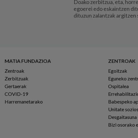
Doako zerbitzua, eta, horr
egoerei edo eskaintzen dit
dituzun zalantzak argitzen 
MATIA FUNDAZIOA
ZENTROAK
Zentroak
Egoitzak
Zerbitzuak
Eguneko zent
Gertaerak
Ospitalea
COVID-19
Errehabilitaz
Harremanetarako
Babespeko a
Unitate sozio
Desgaitasuna
Bizi osorako 