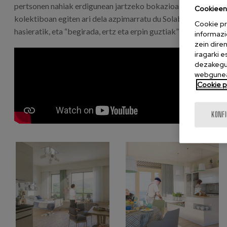
pertsonen nahiak erdigunean jartzeko bokazioa duena eta, on
Cookieen 
kolektiboan egiten ari dela azpimarratu du Solaberrietak, zain
Cookie pr
hasieratik, eta “begirada, ertz eta erpin guztiak” barnebiltz
informazi
zein dire
iragarki 
dezakegu 
webgunea
Cookie po
KONF