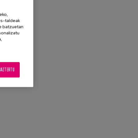
eko,
es-taldeak
ne batzuetan
sonalizatu
a,
BAZTERTU