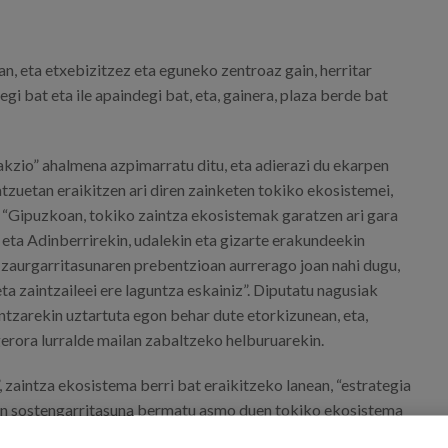
n, eta etxebizitzez eta eguneko zentroaz gain, herritar
gi bat eta ile apaindegi bat, eta, gainera, plaza berde bat
rakzio” ahalmena azpimarratu ditu, eta adierazi du ekarpen
atzuetan eraikitzen ari diren zainketen tokiko ekosistemei,
. “Gipuzkoan, tokiko zaintza ekosistemak garatzen ari gara
 eta Adinberrirekin, udalekin eta gizarte erakundeekin
zaurgarritasunaren prebentzioan aurrerago joan nahi dugu,
a zaintzaileei ere laguntza eskainiz”. Diputatu nagusiak
ntzarekin uztartuta egon behar dute etorkizunean, eta,
gerora lurralde mailan zabaltzeko helburuarekin.
 zaintza ekosistema berri bat eraikitzeko lanean, “estrategia
eten sostengarritasuna bermatu asmo duen tokiko ekosistema
 errotua, oinarri komunitarioa duena, zaintza beharra duten