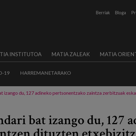
Berriak
Bloga
Pr
TIA INSTITUTOA
MATIA ZALEAK
MATIA ORIEN
D-19
HARREMANETARAKO
at izango du, 127 adineko pertsonentzako zaintza zerbitzuak eska
ndari bat izango du, 127
intzen dituzten etxebizit