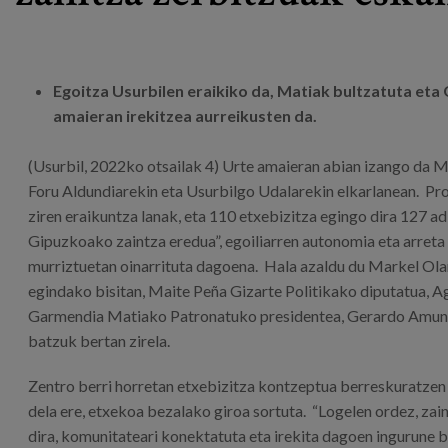
Egoitza Usurbilen eraikiko da, Matiak bultzatuta et
amaieran irekitzea aurreikusten da.
(Usurbil, 2022ko otsailak 4) Urte amaieran abian izango da M
Foru Aldundiarekin eta Usurbilgo Udalarekin elkarlanean. Proi
ziren eraikuntza lanak, eta 110 etxebizitza egingo dira 127 ad
Gipuzkoako zaintza eredua”, egoiliarren autonomia eta arreta 
murriztuetan oinarrituta dagoena. Hala azaldu du Markel Ol
egindako bisitan, Maite Peña Gizarte Politikako diputatua, 
Garmendia Matiako Patronatuko presidentea, Gerardo Amunar
batzuk bertan zirela.
Zentro berri horretan etxebizitza kontzeptua berreskuratzen 
dela ere, etxekoa bezalako giroa sortuta. “Logelen ordez, zai
dira, komunitateari konektatuta eta irekita dagoen ingurune b