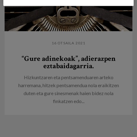
16 OTSAILA 2021
“Gure adinekoak”, adierazpen
eztabaidagarria.
Hizkuntzaren eta pentsamenduaren arteko
harremana, hitzek pentsamendua nola eraikitzen
duten eta gure sinesmenak haien bidez nola
finkatzen edo...