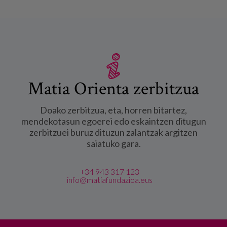
Matia Orienta zerbitzua
Doako zerbitzua, eta, horren bitartez,
mendekotasun egoerei edo eskaintzen ditugun
zerbitzuei buruz dituzun zalantzak argitzen
saiatuko gara.
+34 943 317 123
info@matiafundazioa.eus