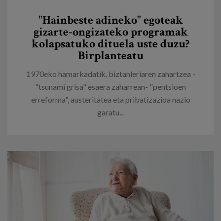
Egizu lan gurekin
"Hainbeste adineko" egoteak
Salaketa-kanala
gizarte-ongizateko programak
kolapsatuko dituela uste duzu?
Birplanteatu
es
1970eko hamarkadatik, biztanleriaren zahartzea -
eu
"tsunami grisa" esaera zaharrean- "pentsioen
erreforma", austeritatea eta pribatizazioa nazio
garatu...