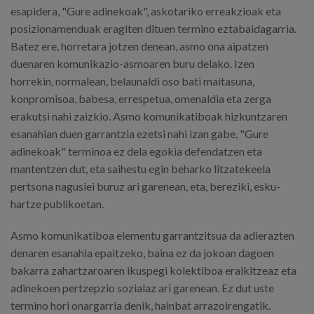
esapidera, "Gure adinekoak", askotariko erreakzioak eta
posizionamenduak eragiten dituen termino eztabaidagarria.
Batez ere, horretara jotzen denean, asmo ona aipatzen
duenaren komunikazio-asmoaren buru delako. Izen
horrekin, normalean, belaunaldi oso bati maitasuna,
konpromisoa, babesa, errespetua, omenaldia eta zerga
erakutsi nahi zaizkio. Asmo komunikatiboak hizkuntzaren
esanahian duen garrantzia ezetsi nahi izan gabe, "Gure
adinekoak" terminoa ez dela egokia defendatzen eta
mantentzen dut, eta saihestu egin beharko litzatekeela
pertsona nagusiei buruz ari garenean, eta, bereziki, esku-
hartze publikoetan.
Asmo komunikatiboa elementu garrantzitsua da adierazten
denaren esanahia epaitzeko, baina ez da jokoan dagoen
bakarra zahartzaroaren ikuspegi kolektiboa eraikitzeaz eta
adinekoen pertzepzio sozialaz ari garenean. Ez dut uste
termino hori onargarria denik, hainbat arrazoirengatik.