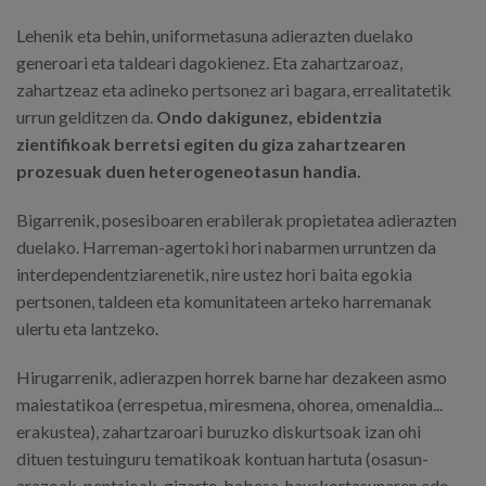
Lehenik eta behin, uniformetasuna adierazten duelako
generoari eta taldeari dagokienez. Eta zahartzaroaz,
zahartzeaz eta adineko pertsonez ari bagara, errealitatetik
urrun gelditzen da.
Ondo dakigunez, ebidentzia
zientifikoak berretsi egiten du giza zahartzearen
prozesuak duen heterogeneotasun handia.
Bigarrenik, posesiboaren erabilerak propietatea adierazten
duelako. Harreman-agertoki hori nabarmen urruntzen da
interdependentziarenetik, nire ustez hori baita egokia
pertsonen, taldeen eta komunitateen arteko harremanak
ulertu eta lantzeko.
Hirugarrenik, adierazpen horrek barne har dezakeen asmo
maiestatikoa (errespetua, miresmena, ohorea, omenaldia...
erakustea), zahartzaroari buruzko diskurtsoak izan ohi
dituen testuinguru tematikoak kontuan hartuta (osasun-
arazoak, pentsioak, gizarte-babesa, hauskortasunaren edo