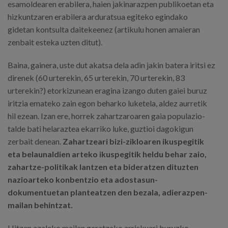
esamoldearen erabilera, haien jakinarazpen publikoetan eta
hizkuntzaren erabilera arduratsua egiteko egindako
gidetan kontsulta daitekeenez (artikulu honen amaieran
zenbait esteka uzten ditut).
Baina, gainera, uste dut akatsa dela adin jakin batera iritsi ez
direnek (60 urterekin, 65 urterekin, 70 urterekin, 83
urterekin?) etorkizunean eragina izango duten gaiei buruz
iritzia emateko zain egon beharko luketela, aldez aurretik
hil ezean. Izan ere, horrek zahartzaroaren gaia populazio-
talde bati helaraztea ekarriko luke, guztioi dagokigun
zerbait denean.
Zahartzeari bizi-zikloaren ikuspegitik
eta belaunaldien arteko ikuspegitik heldu behar zaio,
zahartze-politikak lantzen eta bideratzen dituzten
nazioarteko konbentzio eta adostasun-
dokumentuetan planteatzen den bezala, adierazpen-
mailan behintzat.
Hitzen azaleko mailan geratzeko arriskuari buruzko