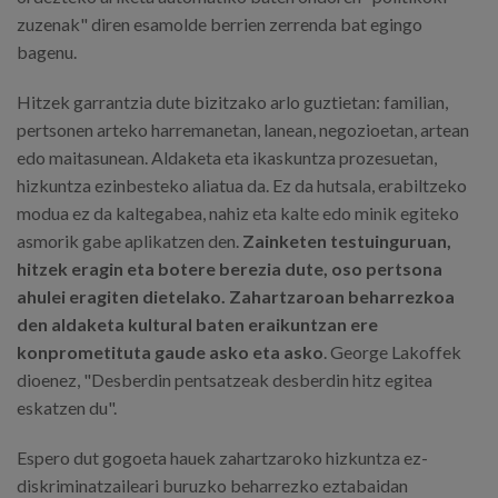
zuzenak" diren esamolde berrien zerrenda bat egingo
bagenu.
Hitzek garrantzia dute bizitzako arlo guztietan: familian,
pertsonen arteko harremanetan, lanean, negozioetan, artean
edo maitasunean. Aldaketa eta ikaskuntza prozesuetan,
hizkuntza ezinbesteko aliatua da. Ez da hutsala, erabiltzeko
modua ez da kaltegabea, nahiz eta kalte edo minik egiteko
asmorik gabe aplikatzen den.
Zainketen testuinguruan,
hitzek eragin eta botere berezia dute, oso pertsona
ahulei eragiten dietelako. Zahartzaroan beharrezkoa
den aldaketa kultural baten eraikuntzan ere
konprometituta gaude asko eta asko
. George Lakoffek
dioenez, "Desberdin pentsatzeak desberdin hitz egitea
eskatzen du".
Espero dut gogoeta hauek zahartzaroko hizkuntza ez-
diskriminatzaileari buruzko beharrezko eztabaidan