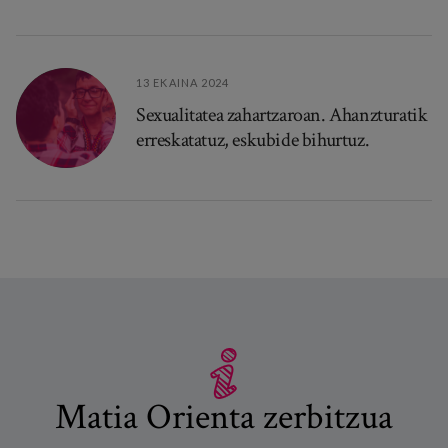
13 EKAINA 2024
Sexualitatea zahartzaroan. Ahanzturatik
erreskatatuz, eskubide bihurtuz.
Matia Orienta zerbitzua