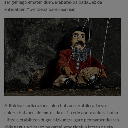
zer gehiago ematen duen, erabatekoa bada... ez da
enteratzen!" pertzepzioaren aurrean.
Adibideak: adierazpen jakin batzuen erabilera, beste
aukera batzuen aldean, ez da estilo edo apeta aukera hutsa.
Hitzak, erabiltzen dugun hizkuntza, gure pentsamenduaren
bide nagusia dira (ez bakarra), emozioekin lotzen da eta