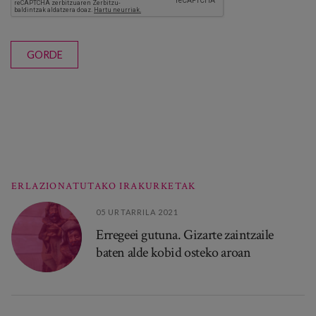
GORDE
ERLAZIONATUTAKO IRAKURKETAK
05 URTARRILA 2021
Erregeei gutuna. Gizarte zaintzaile
baten alde kobid osteko aroan