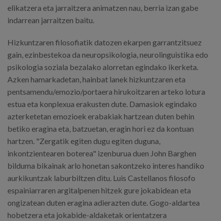
elikatzera eta jarraitzera animatzen nau, berria izan gabe
indarrean jarraitzen baitu.
Hizkuntzaren filosofiatik datozen ekarpen garrantzitsuez
gain, ezinbestekoa da neuropsikologia, neurolinguistika edo
psikologia soziala bezalako alorretan egindako ikerketa.
Azken hamarkadetan, hainbat lanek hizkuntzaren eta
pentsamendu/emozio/portaera hirukoitzaren arteko lotura
estua eta konplexua erakusten dute. Damasiok egindako
azterketetan emozioek erabakiak hartzean duten behin
betiko eragina eta, batzuetan, eragin hori ez da kontuan
hartzen. "Zergatik egiten dugu egiten duguna,
inkontzientearen boterea" izenburua duen John Barghen
bilduma bikainak arlo honetan sakontzeko interes handiko
aurkikuntzak laburbiltzen ditu. Luis Castellanos filosofo
espainiarraren argitalpenen hitzek gure jokabidean eta
ongizatean duten eragina adierazten dute. Gogo-aldartea
hobetzera eta jokabide-aldaketak orientatzera