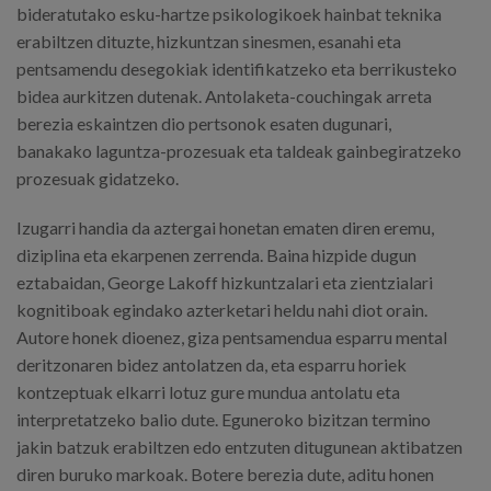
bideratutako esku-hartze psikologikoek hainbat teknika
erabiltzen dituzte, hizkuntzan sinesmen, esanahi eta
pentsamendu desegokiak identifikatzeko eta berrikusteko
bidea aurkitzen dutenak. Antolaketa-couchingak arreta
berezia eskaintzen dio pertsonok esaten dugunari,
banakako laguntza-prozesuak eta taldeak gainbegiratzeko
prozesuak gidatzeko.
Izugarri handia da aztergai honetan ematen diren eremu,
diziplina eta ekarpenen zerrenda. Baina hizpide dugun
eztabaidan, George Lakoff hizkuntzalari eta zientzialari
kognitiboak egindako azterketari heldu nahi diot orain.
Autore honek dioenez, giza pentsamendua esparru mental
deritzonaren bidez antolatzen da, eta esparru horiek
kontzeptuak elkarri lotuz gure mundua antolatu eta
interpretatzeko balio dute. Eguneroko bizitzan termino
jakin batzuk erabiltzen edo entzuten ditugunean aktibatzen
diren buruko markoak. Botere berezia dute, aditu honen