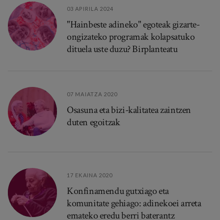
03 APIRILA 2024
"Hainbeste adineko" egoteak gizarte-
ongizateko programak kolapsatuko
dituela uste duzu? Birplanteatu
07 MAIATZA 2020
Osasuna eta bizi-kalitatea zaintzen
duten egoitzak
17 EKAINA 2020
Konfinamendu gutxiago eta
komunitate gehiago: adinekoei arreta
emateko eredu berri baterantz