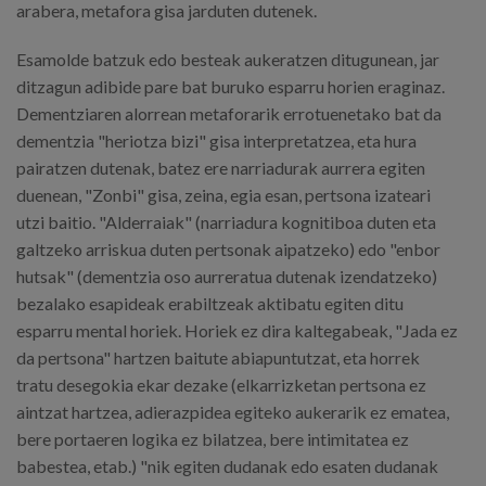
arabera, metafora gisa jarduten dutenek.
Esamolde batzuk edo besteak aukeratzen ditugunean, jar
ditzagun adibide pare bat buruko esparru horien eraginaz.
Dementziaren alorrean metaforarik errotuenetako bat da
dementzia "heriotza bizi" gisa interpretatzea, eta hura
pairatzen dutenak, batez ere narriadurak aurrera egiten
duenean, "Zonbi" gisa, zeina, egia esan, pertsona izateari
utzi baitio. "Alderraiak" (narriadura kognitiboa duten eta
galtzeko arriskua duten pertsonak aipatzeko) edo "enbor
hutsak" (dementzia oso aurreratua dutenak izendatzeko)
bezalako esapideak erabiltzeak aktibatu egiten ditu
esparru mental horiek. Horiek ez dira kaltegabeak, "Jada ez
da pertsona" hartzen baitute abiapuntutzat, eta horrek
tratu desegokia ekar dezake (elkarrizketan pertsona ez
aintzat hartzea, adierazpidea egiteko aukerarik ez ematea,
bere portaeren logika ez bilatzea, bere intimitatea ez
babestea, etab.) "nik egiten dudanak edo esaten dudanak