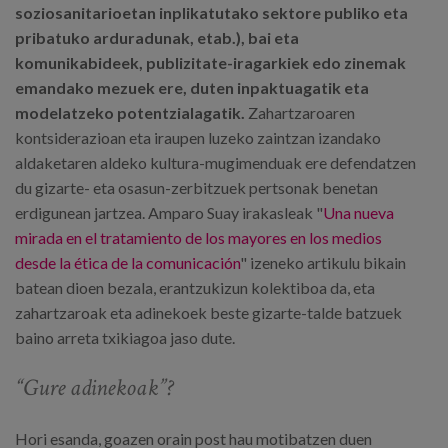
soziosanitarioetan inplikatutako sektore publiko eta
pribatuko arduradunak, etab.), bai eta
komunikabideek, publizitate-iragarkiek edo zinemak
emandako mezuek ere, duten inpaktuagatik eta
modelatzeko potentzialagatik.
Zahartzaroaren
kontsiderazioan eta iraupen luzeko zaintzan izandako
aldaketaren aldeko kultura-mugimenduak ere defendatzen
du gizarte- eta osasun-zerbitzuek pertsonak benetan
erdigunean jartzea. Amparo Suay irakasleak "
Una nueva
mirada en el tratamiento de los mayores en los medios
desde la ética de la comunicación
" izeneko artikulu bikain
batean dioen bezala, erantzukizun kolektiboa da, eta
zahartzaroak eta adinekoek beste gizarte-talde batzuek
baino arreta txikiagoa jaso dute.
“Gure adinekoak”?
Hori esanda, goazen orain post hau motibatzen duen