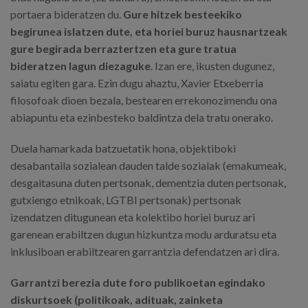
portaera bideratzen du.
Gure hitzek besteekiko
begirunea islatzen dute, eta horiei buruz hausnartzeak
gure begirada berraztertzen eta gure tratua
bideratzen lagun diezaguke
. Izan ere, ikusten dugunez,
saiatu egiten gara. Ezin dugu ahaztu, Xavier Etxeberria
filosofoak dioen bezala, bestearen errekonozimendu ona
abiapuntu eta ezinbesteko baldintza dela tratu onerako.
Duela hamarkada batzuetatik hona, objektiboki
desabantaila sozialean dauden talde sozialak (emakumeak,
desgaitasuna duten pertsonak, dementzia duten pertsonak,
gutxiengo etnikoak, LGTBI pertsonak) pertsonak
izendatzen ditugunean eta kolektibo horiei buruz ari
garenean erabiltzen dugun hizkuntza modu arduratsu eta
inklusiboan erabiltzearen garrantzia defendatzen ari dira.
Garrantzi berezia dute foro publikoetan egindako
diskurtsoek (politikoak, adituak, zainketa