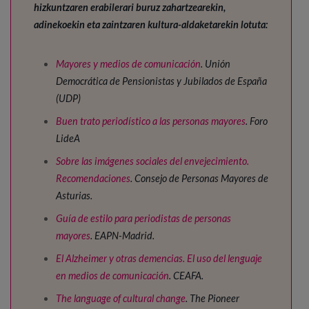
hizkuntzaren erabilerari buruz zahartzearekin,
adinekoekin eta zaintzaren kultura-aldaketarekin lotuta:
Mayores y medios de comunicación
. Unión
Democrática de Pensionistas y Jubilados de España
(UDP)
Buen trato periodístico a las personas mayores
. Foro
LideA
Sobre las imágenes sociales del envejecimiento.
Recomendaciones
. Consejo de Personas Mayores de
Asturias.
Guía de estilo para periodistas de personas
mayores
. EAPN-Madrid.
El Alzheimer y otras demencias. El uso del lenguaje
en medios de comunicación
. CEAFA.
The language of cultural change
. The Pioneer