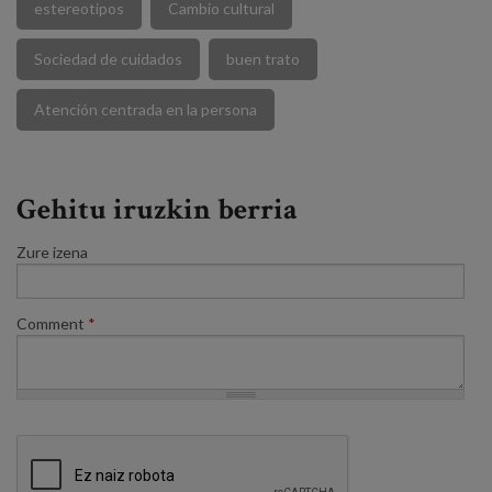
estereotipos
Cambio cultural
Sociedad de cuidados
buen trato
Atención centrada en la persona
Gehitu iruzkin berria
Zure izena
Comment
*