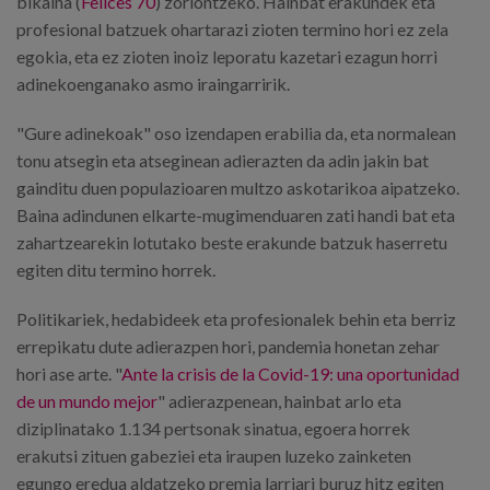
bikaina (
Felices 70
) zoriontzeko. Hainbat erakundek eta
profesional batzuek ohartarazi zioten termino hori ez zela
egokia, eta ez zioten inoiz leporatu kazetari ezagun horri
adinekoenganako asmo iraingarririk.
"Gure adinekoak" oso izendapen erabilia da, eta normalean
tonu atsegin eta atseginean adierazten da adin jakin bat
gainditu duen populazioaren multzo askotarikoa aipatzeko.
Baina adindunen elkarte-mugimenduaren zati handi bat eta
zahartzearekin lotutako beste erakunde batzuk haserretu
egiten ditu termino horrek.
Politikariek, hedabideek eta profesionalek behin eta berriz
errepikatu dute adierazpen hori, pandemia honetan zehar
hori ase arte. "
Ante la crisis de la Covid-19: una oportunidad
de un mundo mejor
" adierazpenean, hainbat arlo eta
diziplinatako 1.134 pertsonak sinatua, egoera horrek
erakutsi zituen gabeziei eta iraupen luzeko zainketen
egungo eredua aldatzeko premia larriari buruz hitz egiten