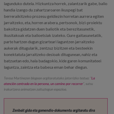
lagunduko dutela. Hizkuntza horrek, zalantzarik gabe, balio
handia izango du zahartzaroaren ikuspegi bat
berreraikitzeko prozesu geldiezin horretan aurrera egiten
jarraitzeko, eta, horren arabera, pertsonok, bizi-proiektu
bakoitza gidatzen duen baliotik eta berezitasunetik,
ikusitakoak eta balioetsiak izateko. Gure gaitasunetatik,
parte hartzen dugun gizarteari laguntzen jarraitzeko
aukerak ditugularik, zentzuz bizitzen eta besteekin
konektatuta jarraitzeko desioak ditugunean, nahiz eta
batzuetan edo, hala badagokio, kide garen komunitateei
laguntza, zaintza eta babesa eman behar diegun.
Teresa Martinezen blogean argitaratutako jatorrizko testua: "
La
atención centrada en la persona, un camino por recorrer
", sutsu
irakurtzera animatzen zaituztegun espazioa.
Zenbait gida eta gomendio-dokumentu argitaratu dira