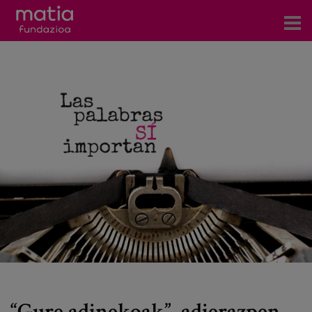
Zentroak
Zerbitzuak
Gertaerak
COVID-19
Harremanetarako
Berriak
Bloga
Prentsa arloa
“Gure adinekoak”, adierazpen