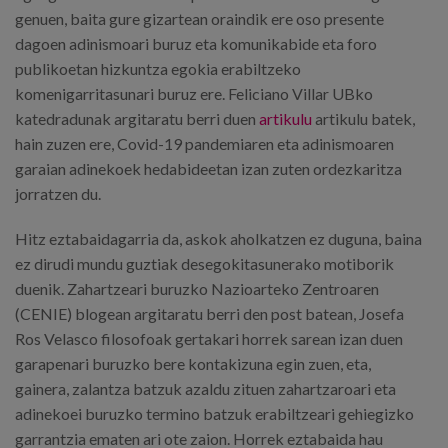
genuen, baita gure gizartean oraindik ere oso presente
dagoen adinismoari buruz eta komunikabide eta foro
publikoetan hizkuntza egokia erabiltzeko
komenigarritasunari buruz ere. Feliciano Villar UBko
katedradunak argitaratu berri duen
artikulu
artikulu batek,
hain zuzen ere, Covid-19 pandemiaren eta adinismoaren
garaian adinekoek hedabideetan izan zuten ordezkaritza
jorratzen du.
Hitz eztabaidagarria da, askok aholkatzen ez duguna, baina
ez dirudi mundu guztiak desegokitasunerako motiborik
duenik. Zahartzeari buruzko Nazioarteko Zentroaren
(CENIE) blogean argitaratu berri den post batean, Josefa
Ros Velasco filosofoak gertakari horrek sarean izan duen
garapenari buruzko bere kontakizuna egin zuen, eta,
gainera, zalantza batzuk azaldu zituen zahartzaroari eta
adinekoei buruzko termino batzuk erabiltzeari gehiegizko
garrantzia ematen ari ote zaion. Horrek eztabaida hau