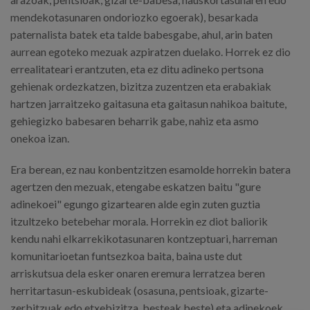
mendekotasunaren ondoriozko egoerak), besarkada
paternalista batek eta talde babesgabe, ahul, arin baten
aurrean egoteko mezuak azpiratzen duelako. Horrek ez dio
errealitateari erantzuten, eta ez ditu adineko pertsona
gehienak ordezkatzen, bizitza zuzentzen eta erabakiak
hartzen jarraitzeko gaitasuna eta gaitasun nahikoa baitute,
gehiegizko babesaren beharrik gabe, nahiz eta asmo
onekoa izan.
Era berean, ez nau konbentzitzen esamolde horrekin batera
agertzen den mezuak, etengabe eskatzen baitu "gure
adinekoei" egungo gizartearen alde egin zuten guztia
itzultzeko betebehar morala. Horrekin ez diot baliorik
kendu nahi elkarrekikotasunaren kontzeptuari, harreman
komunitarioetan funtsezkoa baita, baina uste dut
arriskutsua dela esker onaren eremura lerratzea beren
herritartasun-eskubideak (osasuna, pentsioak, gizarte-
zerbitzuak edo etxebizitza, besteak beste) eta adinekoek,