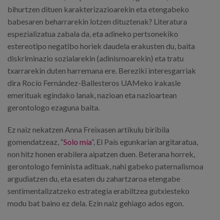
bihurtzen dituen karakterizazioarekin eta etengabeko
babesaren beharrarekin lotzen dituztenak? Literatura
espezializatua zabala da, eta adineko pertsonekiko
estereotipo negatibo horiek daudela erakusten du, baita
diskriminazio sozialarekin (adinismoarekin) eta tratu
txarrarekin duten harremana ere. Bereziki interesgarriak
dira Rocío Fernández-Ballesteros UAMeko irakasle
emerituak egindako lanak, nazioan eta nazioartean
gerontologo ezaguna baita.
Ez naiz nekatzen Anna Freixasen artikulu biribila
gomendatzeaz, “
Solo mía
”, El País egunkarian argitaratua,
non hitz honen erabilera aipatzen duen. Beterana horrek,
gerontologo feminista adituak, nahi gabeko paternalismoa
argudiatzen du, eta esaten du zahartzaroa etengabe
sentimentalizatzeko estrategia erabiltzea gutxiesteko
modu bat baino ez dela. Ezin naiz gehiago ados egon.