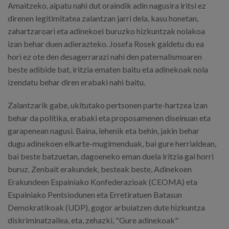
Amaitzeko, aipatu nahi dut oraindik adin nagusira iritsi ez
direnen legitimitatea zalantzan jarri dela, kasu honetan,
zahartzaroari eta adinekoei buruzko hizkuntzak nolakoa
izan behar duen adierazteko. Josefa Rosek galdetu du ea
hori ez ote den desagerrarazi nahi den paternalismoaren
beste adibide bat, iritzia ematen baitu eta adinekoak nola
izendatu behar diren erabaki nahi baitu.
Zalantzarik gabe, ukitutako pertsonen parte-hartzea izan
behar da politika, erabaki eta proposamenen diseinuan eta
garapenean nagusi. Baina, lehenik eta behin, jakin behar
dugu adinekoen elkarte-mugimenduak, bai gure herrialdean,
bai beste batzuetan, dagoeneko eman duela iritzia gai horri
buruz. Zenbait erakundek, besteak beste, Adinekoen
Erakundeen Espainiako Konfederazioak (CEOMA) eta
Espainiako Pentsiodunen eta Erretiratuen Batasun
Demokratikoak (UDP), gogor arbuiatzen dute hizkuntza
diskriminatzailea, eta, zehazki, "Gure adinekoak"