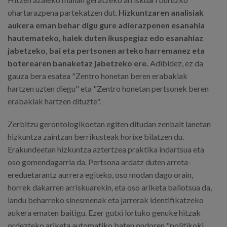
ohartarazpena partekatzen dut.
Hizkuntzaren analisiak
aukera eman behar digu gure adierazpenen esanahia
hautemateko, haiek duten ikuspegiaz edo esanahiaz
jabetzeko, bai eta pertsonen arteko harremanez eta
boterearen banaketaz jabetzeko ere.
Adibidez, ez da
gauza bera esatea "Zentro honetan beren erabakiak
hartzen uzten diegu" eta "Zentro honetan pertsonek beren
erabakiak hartzen dituzte".
Zerbitzu gerontologikoetan egiten ditudan zenbait lanetan
hizkuntza zaintzan berrikusteak horixe bilatzen du.
Erakundeetan hizkuntza aztertzea praktika indartsua eta
oso gomendagarria da. Pertsona ardatz duten arreta-
ereduetarantz aurrera egiteko, oso modan dago orain,
horrek dakarren arriskuarekin, eta oso ariketa baliotsua da,
landu beharreko sinesmenak eta jarrerak identifikatzeko
aukera ematen baitigu. Ezer gutxi lortuko genuke hitzak
ordezteko ariketa automatiko baten ondoren "politikoki