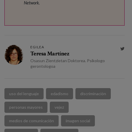
Network.
EGILEA

Teresa Martínez
Osasun Zientzietan Doktorea. Psikologo
gerontologoa
uso del lenguaje
edadismo
discriminación
personas mayores
vejez
medios de comunicación
imagen social