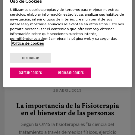
Uso de Cookies
Utilizamos cookies propias y de terceros para mejorar nuestros
servicios, elaborar información estadística, analizar sus hábitos de
navegación, inferir grupos de interés, crear un perfil de sus
intereses y mostrarle anuncios relevantes en otros sitios. Esto nos
permite personalizar el contenido que ofrecemos y obtener
información sobre qué secciones suscitan interés,
permitiéndonos además mejorar la página web y su seguridad.
Política de cookies
CONFIGURAR
ACEPTAR COOKIES
RECHAZAR COOKIES
28 ABRIL 2013
La importancia de la Fisioterapia
en el bienestar de las personas
Según la OMS la fisioterapia es “la ciencia del
tratamiento a través de medios físicos, ejercicio