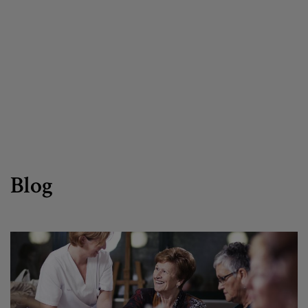
Canal de denuncias
es
eu
Blog