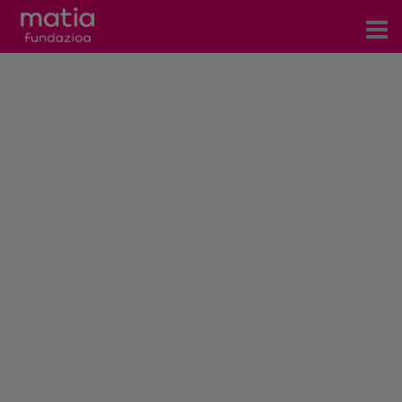
Centros
Servicios
Eventos
Contacto
Noticias
Blog
Prensa
Trabaja con nosotros