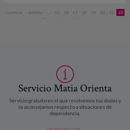
Páginas
« primera
‹ anterior
…
15
16
17
18
19
20
21
22
23
siguiente ›
última »
Servicio Matia Orienta
Servicio gratuito en el que resolvemos tus dudas y
te aconsejamos respecto a situaciones de
dependencia.
+34 943 317 123