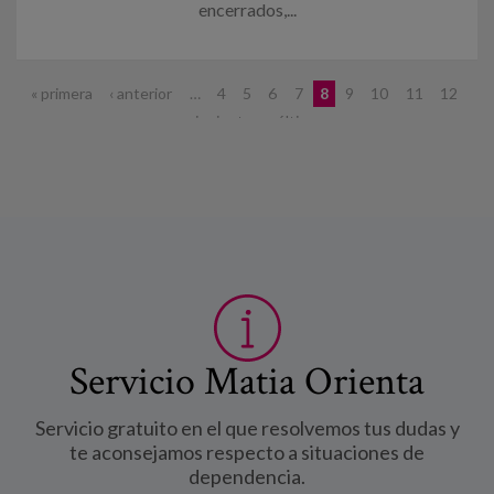
encerrados,...
Páginas
« primera
‹ anterior
…
4
5
6
7
8
9
10
11
12
…
siguiente ›
última »
Servicio Matia Orienta
Servicio gratuito en el que resolvemos tus dudas y
te aconsejamos respecto a situaciones de
dependencia.