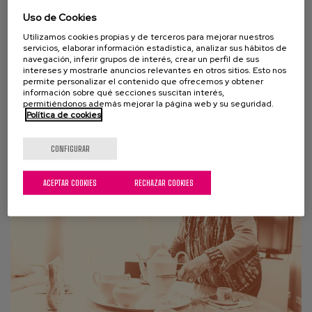
Uso de Cookies
02 JUNIO 2020
Utilizamos cookies propias y de terceros para mejorar nuestros
servicios, elaborar información estadística, analizar sus hábitos de
Reflexiones éticas sobre COVID-19
navegación, inferir grupos de interés, crear un perfil de sus
intereses y mostrarle anuncios relevantes en otros sitios. Esto nos
“La edad no es la clave, y la seguridad no es lo único”
permite personalizar el contenido que ofrecemos y obtener
información sobre qué secciones suscitan interés,
Compartimos, a continuación, un breve extracto de
permitiéndonos además mejorar la página web y su seguridad.
Política de cookies
un documento que reúne una serie de...
CONFIGURAR
ACEPTAR COOKIES
RECHAZAR COOKIES