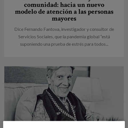
comunidad: hacia un nuevo
modelo de atención a las personas
mayores
Dice Fernando Fantova, investigador y consultor de
Servicios Sociales, que la pandemia global “está
suponiendo una prueba de estrés para todos...