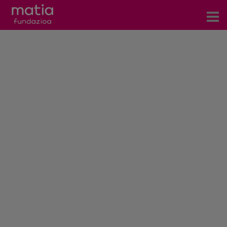
Centros
Servicios
Eventos
Contacto
Noticias
Blog
Prensa
Trabaja con nosotros