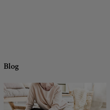
Canal de denuncias
es
eu
Blog