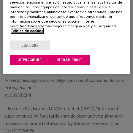
servicios, elaborar información estadística, analizar sus hábitos de
navegación, inferir grupos de interés, crear un perfil de sus
programas de entrenamiento para prevenir la fragilidad.
intereses y mostrarle anuncios relevantes en otros sitios. Esto nos
Este enfoque permite mantener al anciano de la mejor forma
permite personalizar el contenido que ofrecemos y obtener
información sobre qué secciones suscitan interés,
posible en el recurso adecuado, y en caso de Centros de Día
permitiéndonos además mejorar la página web y su seguridad.
o Centros Gerontológicos puede suponer un área específica
Política de cookies
de mejora por parte de los equipos sanitarios, valorando la
capacidad de ejercicio, el nivel de disnea, el número de
CONFIGURAR
reagudizaciones, más que en parámetros obstructivos que
dependen de datos espirométricos que en mayores de 75
ACEPTAR COOKIES
RECHAZAR COOKIES
años o con deterioro cognitivo no son válidos.
“El verdadero signo de la inteligencia no es el conocimiento, sino
la imaginación.”
A. EINSTEIN
– Ferreira IM, Brooks D, White J et al. (2012) Nutritional
supplementation for stable chronic obstructive pulmonary
disease. Cochrane Database of Systematic Reviews issue
12: CD000998