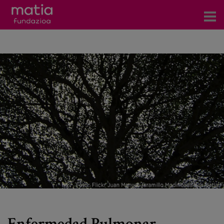
Centros
Servicios
Eventos
Contacto
Noticias
Blog
Prensa
Trabaja con nosotros
Enfermedad Pulmonar