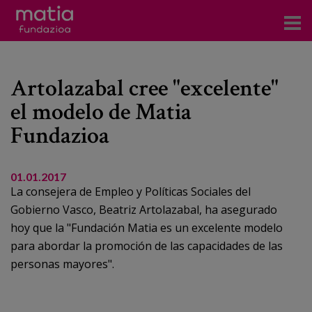
Centros
Artolazabal cree "excelente"
Servicios
el modelo de Matia
Eventos
Fundazioa
Contacto
01.01.2017
La consejera de Empleo y Políticas Sociales del
Noticias
Gobierno Vasco, Beatriz Artolazabal, ha asegurado
Blog
hoy que la "Fundación Matia es un excelente modelo
para abordar la promoción de las capacidades de las
Prensa
personas mayores".
Trabaja con nosotros