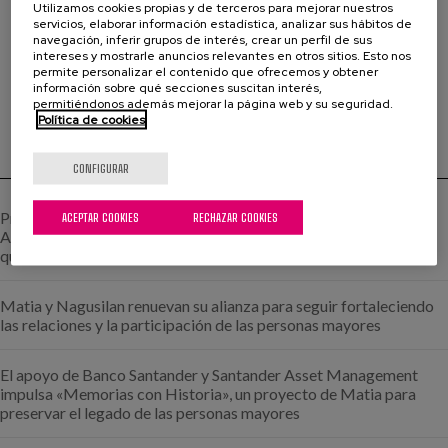
Utilizamos cookies propias y de terceros para mejorar nuestros
servicios, elaborar información estadística, analizar sus hábitos de
navegación, inferir grupos de interés, crear un perfil de sus
intereses y mostrarle anuncios relevantes en otros sitios. Esto nos
permite personalizar el contenido que ofrecemos y obtener
información sobre qué secciones suscitan interés,
permitiéndonos además mejorar la página web y su seguridad.
Política de cookies
CONFIGURAR
Últimas noticias
Provivienda, Matia y Matia Instituto impulsan ETXEZAIN:
ACEPTAR COOKIES
RECHAZAR COOKIES
Acompañar a las personas mayores a decidir cómo y dónde
quieren seguir viviendo.
Matia y Nagusilan renuevan su alianza para seguir fortaleciendo
las relaciones y la participación de las personas mayores
El apoyo de Banco Santander y Santander Asset Management
impulsa «Memorias con Historia», un proyecto de Matia para
preservar el legado de las personas mayores