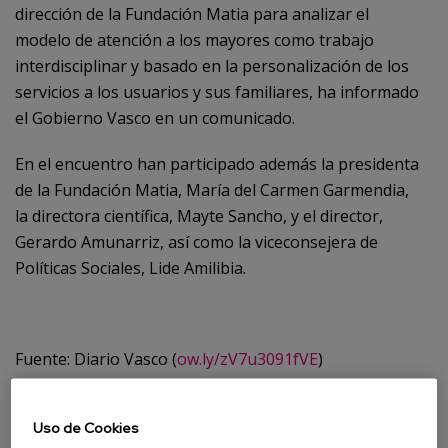
dirección de la Fundación Matia para analizar el
modelo de atención a los mayores como trabajo
interdisciplinar y basado en la personalización de los
servicios a los usuarios y sus familiares, ha informado
el Gobierno Vasco en un comunicado.
En el encuentro han participado además la presidenta
de la Fundación Matia, María del Carmen Garmendia,
la directora científica, Mayte Sancho, y el director,
Gerardo Amunarriz, así como la viceconsejera de
Políticas Sociales, Lide Amilibia.
Fuente: Diario Vasco (
ow.ly/zV7u3091fVE
)
Uso de Cookies