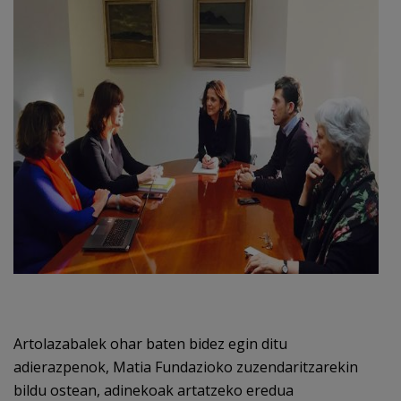
Egizu lan gurekin
Salaketa-kanala
es
eu
Artolazabalek ohar baten bidez egin ditu
adierazpenok, Matia Fundazioko zuzendaritzarekin
bildu ostean, adinekoak artatzeko eredua