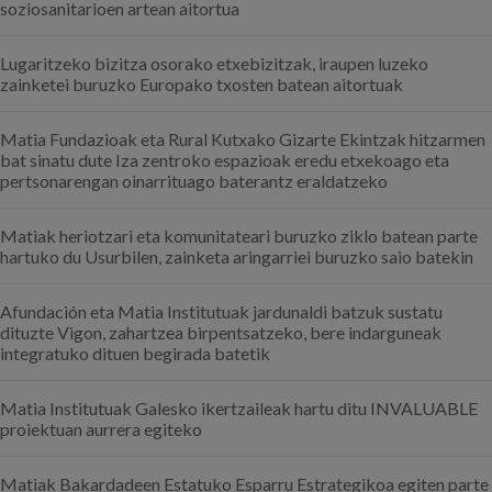
soziosanitarioen artean aitortua
Lugaritzeko bizitza osorako etxebizitzak, iraupen luzeko
zainketei buruzko Europako txosten batean aitortuak
Matia Fundazioak eta Rural Kutxako Gizarte Ekintzak hitzarmen
bat sinatu dute Iza zentroko espazioak eredu etxekoago eta
pertsonarengan oinarrituago baterantz eraldatzeko
Matiak heriotzari eta komunitateari buruzko ziklo batean parte
hartuko du Usurbilen, zainketa aringarriei buruzko saio batekin
Afundación eta Matia Institutuak jardunaldi batzuk sustatu
dituzte Vigon, zahartzea birpentsatzeko, bere indarguneak
integratuko dituen begirada batetik
Matia Institutuak Galesko ikertzaileak hartu ditu INVALUABLE
proiektuan aurrera egiteko
Matiak Bakardadeen Estatuko Esparru Estrategikoa egiten parte