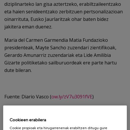
diziplinarteko lan gisa aztertzeko, erabiltzaileentzako
eta haien senideentzako zerbitzuen pertsonalizazioan
oinarrituta, Eusko Jaurlaritzak ohar baten bidez
jakitera eman duenez.
Maria del Carmen Garmendia Matia Fundazioko
presidenteak, Mayte Sancho zuzendari zientifikoak,
Gerardo Amunarriz zuzendariak eta Lide Amilibia
Gizarte politiketako sailburuordeak ere parte hartu
dute bileran.
Fuente: Diario Vasco (
ow.ly/zV7u3091fVE
)
Cookieen erabilera
Cookie propioak eta hirugarrenenak erabiltzen ditugu gure