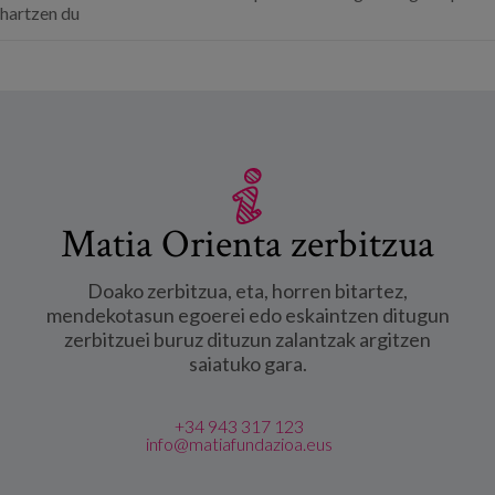
hartzen du
Matia Orienta zerbitzua
Doako zerbitzua, eta, horren bitartez,
mendekotasun egoerei edo eskaintzen ditugun
zerbitzuei buruz dituzun zalantzak argitzen
saiatuko gara.
+34 943 317 123
info@matiafundazioa.eus