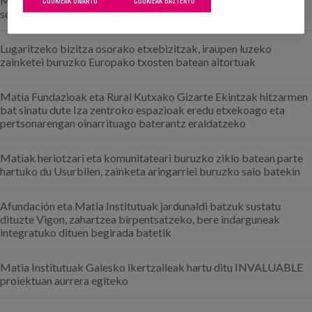
Matia, Estatuko "Reputación enfermera" onena duten erakunde
COOKIEAK ONARTU
COOKIEAK BAZTERTU
soziosanitarioen artean aitortua
Lugaritzeko bizitza osorako etxebizitzak, iraupen luzeko
zainketei buruzko Europako txosten batean aitortuak
Matia Fundazioak eta Rural Kutxako Gizarte Ekintzak hitzarmen
bat sinatu dute Iza zentroko espazioak eredu etxekoago eta
pertsonarengan oinarrituago baterantz eraldatzeko
Matiak heriotzari eta komunitateari buruzko ziklo batean parte
hartuko du Usurbilen, zainketa aringarriei buruzko saio batekin
Afundación eta Matia Institutuak jardunaldi batzuk sustatu
dituzte Vigon, zahartzea birpentsatzeko, bere indarguneak
integratuko dituen begirada batetik
Matia Institutuak Galesko ikertzaileak hartu ditu INVALUABLE
proiektuan aurrera egiteko