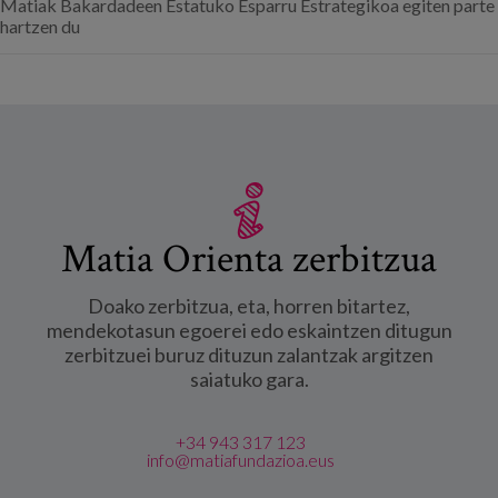
Matiak Bakardadeen Estatuko Esparru Estrategikoa egiten parte
hartzen du
Matia Orienta zerbitzua
Doako zerbitzua, eta, horren bitartez,
mendekotasun egoerei edo eskaintzen ditugun
zerbitzuei buruz dituzun zalantzak argitzen
saiatuko gara.
+34 943 317 123
info@matiafundazioa.eus