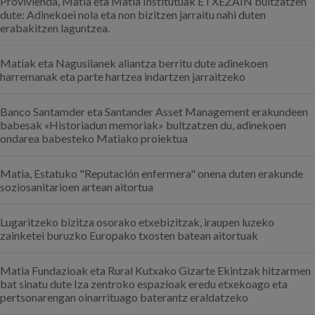
Provivienda, Matia eta Matia Institutuak ETXEZAIN bultzatzen
dute: Adinekoei nola eta non bizitzen jarraitu nahi duten
erabakitzen laguntzea.
Matiak eta Nagusilanek aliantza berritu dute adinekoen
harremanak eta parte hartzea indartzen jarraitzeko
Banco Santamder eta Santander Asset Management erakundeen
babesak «Historiadun memoriak» bultzatzen du, adinekoen
ondarea babesteko Matiako proiektua
Matia, Estatuko "Reputación enfermera" onena duten erakunde
soziosanitarioen artean aitortua
Lugaritzeko bizitza osorako etxebizitzak, iraupen luzeko
zainketei buruzko Europako txosten batean aitortuak
Matia Fundazioak eta Rural Kutxako Gizarte Ekintzak hitzarmen
bat sinatu dute Iza zentroko espazioak eredu etxekoago eta
pertsonarengan oinarrituago baterantz eraldatzeko