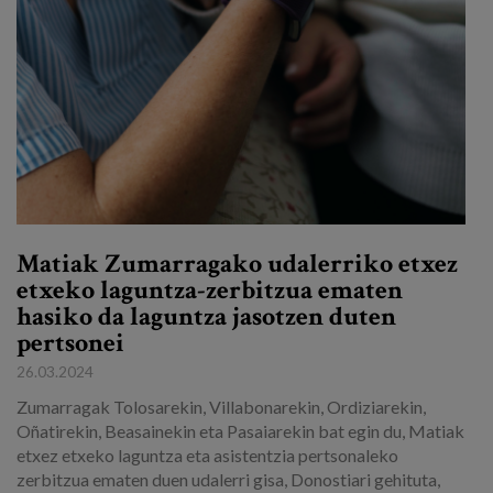
Matiak Zumarragako udalerriko etxez
etxeko laguntza-zerbitzua ematen
hasiko da laguntza jasotzen duten
pertsonei
26.03.2024
Zumarragak Tolosarekin, Villabonarekin, Ordiziarekin,
Oñatirekin, Beasainekin eta Pasaiarekin bat egin du, Matiak
etxez etxeko laguntza eta asistentzia pertsonaleko
zerbitzua ematen duen udalerri gisa, Donostiari gehituta,