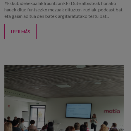
#EskubideSexualakIrauntzarikEzDute albisteak honako
hauek ditu: funtsezko mezuak dituzten irudiak, podcast bat
eta gaian aditua den batek argitaratutako testu bat...
LEER MÁS