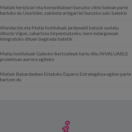
Matiak heriotzari eta komunitateari buruzko ziklo batean parte
hartuko du Usurbilen, zainketa aringarriei buruzko saio batekin
Afundación eta Matia Institutuak jardunaldi batzuk sustatu
dituzte Vigon, zahartzea birpentsatzeko, bere indarguneak
integratuko dituen begirada batetik
Matia Institutuak Galesko ikertzaileak hartu ditu INVALUABLE
proiektuan aurrera egiteko
Matiak Bakardadeen Estatuko Esparru Estrategikoa egiten parte
hartzen du