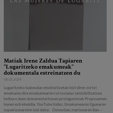
Matiak Irene Zaldua Tapiaren
"Lugaritzeko emakumeak"
dokumentala estreinatzen du
08.03.2024
Lugaritzeko babesdun etxebizitzetan bizi diren zortzi
emakume dira emakumearen rol sozialaz sentsibilizatzea
helburu duen dokumental honen protagonistak Proposamen
honen estreinaldia, YouTube bidez, Emakumearen Egunaren
ospakizunarekin bat dator. Donostian, martxoaren 8an. –