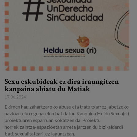
Egizu lan gurekin
Salaketa-kanala
es
eu
Sexu eskubideak ez dira iraungitzen
kanpaina abiatu du Matiak
17.06.2024
Ekimen hau zahartzaroko abusu eta tratu txarrez jabetzeko
nazioarteko egunarekin bat dator. Kanpaina Heldu Sexua(ri)
proiektuaren esparruan kokatzen da. Proiektu
horrek zaintza-espazioetan arreta jartzen du bizi-alderdi
bati, sexualitateari, ez laguntzean.