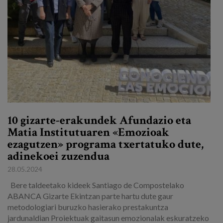
10 gizarte-erakundek Afundazio eta
Matia Institutuaren «Emozioak
ezagutzen» programa txertatuko dute,
adinekoei zuzendua
28.05.2024
Bere taldeetako kideek Santiago de Compostelako
ABANCA Gizarte Ekintzan parte hartu dute gaur
metodologiari buruzko hasierako prestakuntza
jardunaldian Proiektuak gaitasun emozionalak eskuratzeko