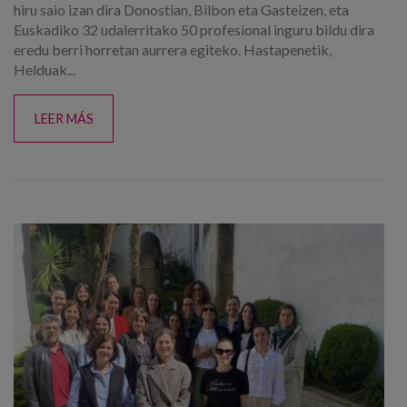
hiru saio izan dira Donostian, Bilbon eta Gasteizen, eta
Euskadiko 32 udalerritako 50 profesional inguru bildu dira
eredu berri horretan aurrera egiteko. Hastapenetik,
Helduak...
LEER MÁS