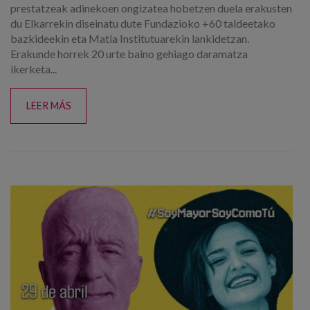
prestatzeak adinekoen ongizatea hobetzen duela erakusten
du Elkarrekin diseinatu dute Fundazioko +60 taldeetako
bazkideekin eta Matia Institutuarekin lankidetzan.
Erakunde horrek 20 urte baino gehiago daramatza
ikerketa...
LEER MÁS