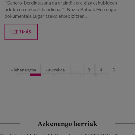
"Genero-berdintasuna da oraindik ere giza eskubideen
arloko erronkarik handiena. "- Nazio Batuak Hurrengo
dokumentala Lugaritzeko etxebizitzen...
LEER MÁS
Orriak
« lehenengoa
‹ aurrekoa
…
3
4
5
6
7
8
9
10
11
…
hurrengoa ›
azkena »
Azkenengo berriak