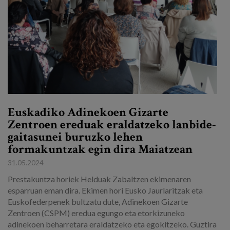
Euskadiko Adinekoen Gizarte
Zentroen ereduak eraldatzeko lanbide-
gaitasunei buruzko lehen
formakuntzak egin dira Maiatzean
31.05.2024
Prestakuntza horiek Helduak Zabaltzen ekimenaren
esparruan eman dira. Ekimen hori Eusko Jaurlaritzak eta
Euskofederpenek bultzatu dute, Adinekoen Gizarte
Zentroen (CSPM) eredua egungo eta etorkizuneko
adinekoen beharretara eraldatzeko eta egokitzeko. Guztira