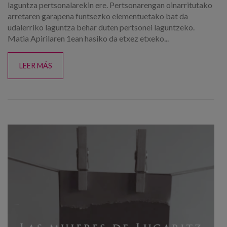
laguntza pertsonalarekin ere. Pertsonarengan oinarritutako
arretaren garapena funtsezko elementuetako bat da
udalerriko laguntza behar duten pertsonei laguntzeko.
Matia Apirilaren 1ean hasiko da etxez etxeko...
LEER MÁS