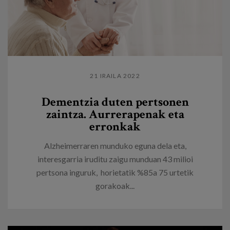
21 IRAILA 2022
Dementzia duten pertsonen
zaintza. Aurrerapenak eta
erronkak
Alzheimerraren munduko eguna dela eta,
interesgarria iruditu zaigu munduan 43 milioi
pertsona inguruk, horietatik %85a 75 urtetik
gorakoak...