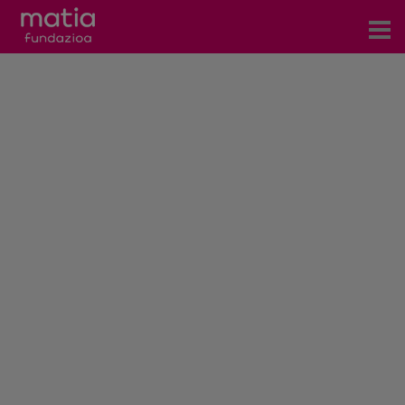
Zentroak
Zerbitzuak
Gertaerak
COVID-19
Harremanetarako
Berriak
Bloga
Prentsa arloa