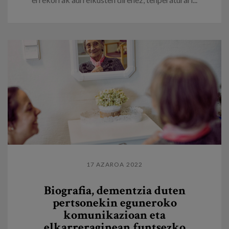
17 AZAROA 2022
Biografia, dementzia duten
pertsonekin eguneroko
komunikazioan eta
elkarreraginean funtsezko