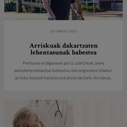
15 URRIA 2022
Arriskuak dakartzaten
lehentasunak babestea
Pertsona erdigunean jarriz zaintzeak, bere
autodeterminazioa babestuz eta ongizatea bilatuz,
arrisku batzuk hartzea eskatzen du beti. Arriskua...