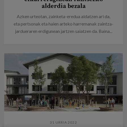
alderdia bezala
Azken urteotan, zainketa-eredua aldatzen ari da,
eta pertsonak eta haien arteko harremanak zaintza-
jardueraren erdigunean jartzen saiatzen da. Baina...
31 URRIA 2022