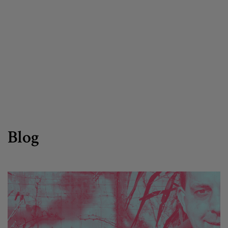
Egizu lan gurekin
Salaketa-kanala
es
eu
Blog