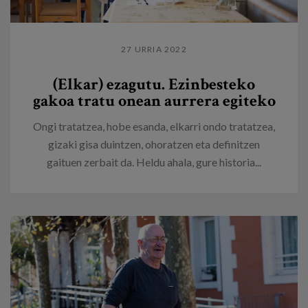
27 URRIA 2022
(Elkar) ezagutu. Ezinbesteko
gakoa tratu onean aurrera egiteko
Ongi tratatzea, hobe esanda, elkarri ondo tratatzea,
gizaki gisa duintzen, ohoratzen eta definitzen
gaituen zerbait da. Heldu ahala, gure historia...