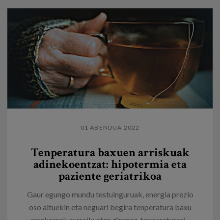
01 ABENDUA 2022
Tenperatura baxuen arriskuak
adinekoentzat: hipotermia eta
paziente geriatrikoa
Gaur egungo mundu testuinguruak, energia prezio
oso altuekin eta neguari begira tenperatura baxu
errekorrak aurreikusten direnez, tenperaturari...