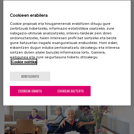
Bizitzarako eta pertsonentzako
Cookieen erabilera
hiri lagunkoien diseinuan
aurrera eginez
Cookie propioak eta hirugarrenenak erabiltzen ditugu gure
zerbitzuak hobetzeko, informazio estatistikoa osatzeko, zure
nabigazio-ohiturak analizatzeko, interes-taldeak zein diren
Hirien Munduko Egunean, hiriak nola eralda
ondorioztatzeko, haien interesen profil bat sortzeko eta beste
gune batzuetan iragarki esanguratsuak erakusteko. Horri esker,
daitezkeen hausnartu nahi dugu, adin guztietarako
eskaintzen dugun edukia pertsonalizatu dezakegu eta interesa
espazio inklusiboagoak sortzeko. Gai horren
sortzen duten atalei buruzko informazioa lortu. Gainera,
webgunea eta zure segurtasuna hobetu ditzakegu.
harira,...
Cookie politika
KONFIGURATU
COOKIEAK ONARTU
COOKIEAK BAZTERTU