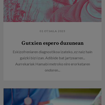
01 OTSAILA 2023
Gutxien espero duzunean
Eskizofreniaren diagnostikoa izateko, ez naiz hain
gaizki bizi izan. Adibide bat jartzearren...
Aurrekariak Hamabi metroko nire erorketaren
ondoren...