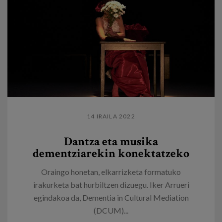
14 IRAILA 2022
Dantza eta musika
dementziarekin konektatzeko
Oraingo honetan, elkarrizketa formatuko
irakurketa bat hurbiltzen dizuegu. Iker Arrueri
egindakoa da, Dementia in Cultural Mediation
(DCUM)...