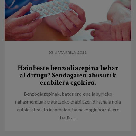
03 URTARRILA 2023
Hainbeste benzodiazepina behar
al ditugu? Sendagaien abusutik
erabilera egokira.
Benzodiazepinak, batez ere, epe laburreko
nahasmenduak tratatzeko erabiltzen dira, hala nola
antsietatea eta insomnioa, baina eraginkorrak ere
badira...