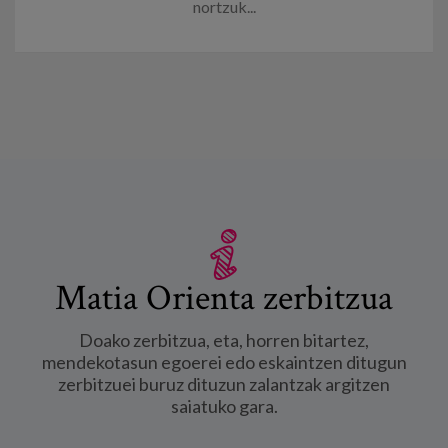
nortzuk...
Matia Orienta zerbitzua
Doako zerbitzua, eta, horren bitartez,
mendekotasun egoerei edo eskaintzen ditugun
zerbitzuei buruz dituzun zalantzak argitzen
saiatuko gara.