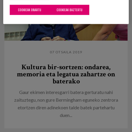
COOKIEAK ONARTU
COOKIEAK BAZTERTU
07 OTSAILA 2019
Kultura bir-sortzen: ondarea,
memoria eta legatua zahartze on
baterako
Gaur ekimen interesgarri batera gerturatu nahi
zaituztegu, non gure Bermingham eguneko zentrora
etortzen diren adinekoen talde batek partehartu
duen...