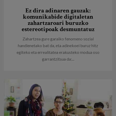
Egizu lan gurekin
Ez dira adinaren gauzak:
Salaketa-kanala
komunikabide digitaletan
zahartzaroari buruzko
estereotipoak desmuntatuz
es
Zahartzea gure garaiko fenomeno sozial
eu
handienetako bat da, eta adinekoei buruz hitz
egiteko eta errealitatea erakusteko modua oso
garrantzitsua da:...