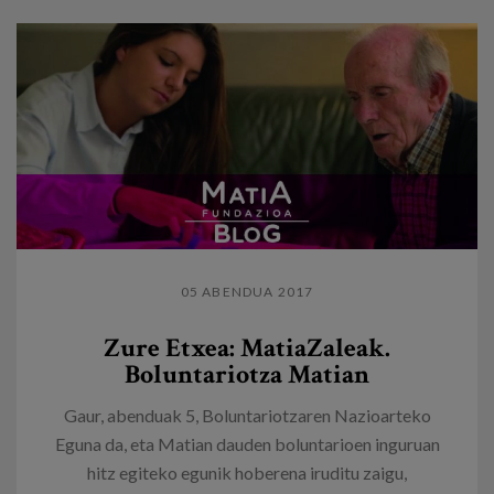
05 ABENDUA 2017
Zure Etxea: MatiaZaleak.
Boluntariotza Matian
Gaur, abenduak 5, Boluntariotzaren Nazioarteko
Eguna da, eta Matian dauden boluntarioen inguruan
hitz egiteko egunik hoberena iruditu zaigu,