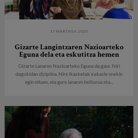
17 MARTXOA 2020
Gizarte Langintzaren Nazioarteko
Eguna dela eta eskutitza hemen
Gizarte Lanaren Nazioarteko Eguna da gaur. Niri
dagokidan diziplina. Nire ikasketak irakasle onekin
egin nituen, eta gure lanaren helburua eta...