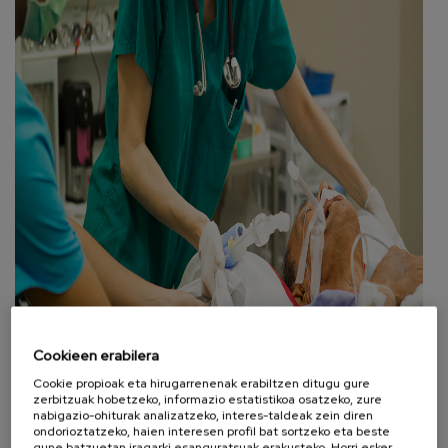
Cookieen erabilera
Cookie propioak eta hirugarrenenak erabiltzen ditugu gure
zerbitzuak hobetzeko, informazio estatistikoa osatzeko, zure
nabigazio-ohiturak analizatzeko, interes-taldeak zein diren
ondorioztatzeko, haien interesen profil bat sortzeko eta beste
gune batzuetan iragarki esanguratsuak erakusteko. Horri esker,