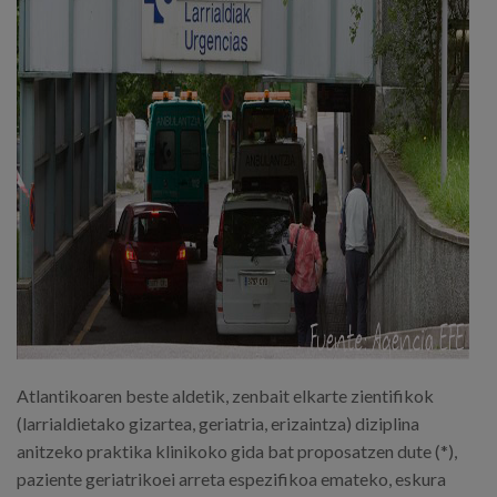
Atlantikoaren beste aldetik, zenbait elkarte zientifikok
(larrialdietako gizartea, geriatria, erizaintza) diziplina
anitzeko praktika klinikoko gida bat proposatzen dute (*),
paziente geriatrikoei arreta espezifikoa emateko, eskura