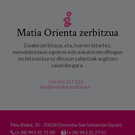
Matia Orienta zerbitzua
Doako zerbitzua, eta, horren bitartez,
mendekotasun egoerei edo eskaintzen ditugun
zerbitzuei buruz dituzun zalantzak argitzen
saiatuko gara.
+34 943 317 123
info@matiafundazioa.eus
Pinu Bidea, 35 - 20018 Donostia-San Sebastián (Spain)
(+34) 943 31 71 00
(+34) 943 31 27 01