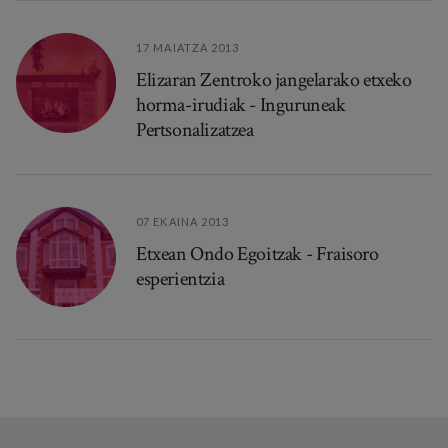
17 MAIATZA 2013
Elizaran Zentroko jangelarako etxeko
horma-irudiak - Inguruneak
Pertsonalizatzea
07 EKAINA 2013
Etxean Ondo Egoitzak - Fraisoro
esperientzia