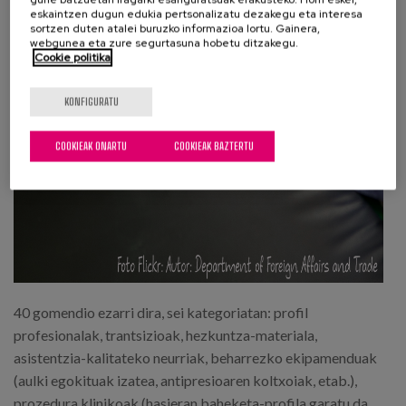
eskaintzen dugun edukia pertsonalizatu dezakegu eta interesa
sortzen duten atalei buruzko informazioa lortu. Gainera,
webgunea eta zure segurtasuna hobetu ditzakegu.
Cookie politika
KONFIGURATU
COOKIEAK ONARTU
COOKIEAK BAZTERTU
40 gomendio ezarri dira, sei kategoriatan: profil
profesionalak, trantsizioak, hezkuntza-materiala,
asistentzia-kalitateko neurriak, beharrezko ekipamenduak
(aulki egokituak izatea, antipresioaren koltxoiak, etab.),
prozedura klinikoak (hasieran baheketa-profila garatu da,