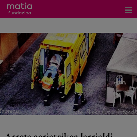
Zentroak
Zerbitzuak
Gertaerak
COVID-19
Harremanetarako
Berriak
Bloga
Prentsa arloa
Arreta geriatrikoa larrialdi-