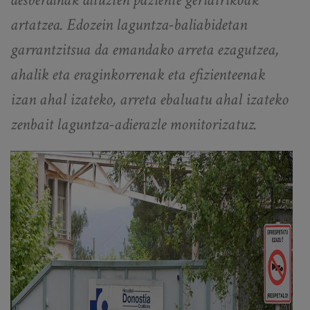
artatzea. Edozein laguntza-baliabidetan
garrantzitsua da emandako arreta ezagutzea,
ahalik eta eraginkorrenak eta efizienteenak
izan ahal izateko, arreta ebaluatu ahal izateko
zenbait laguntza-adierazle monitorizatuz.