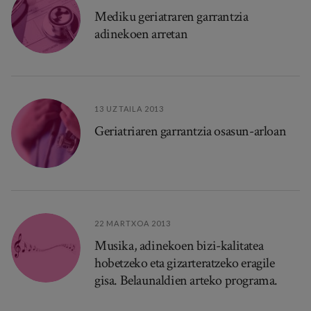
Mediku geriatraren garrantzia
adinekoen arretan
13 UZTAILA 2013
Geriatriaren garrantzia osasun-arloan
22 MARTXOA 2013
Musika, adinekoen bizi-kalitatea
hobetzeko eta gizarteratzeko eragile
gisa. Belaunaldien arteko programa.