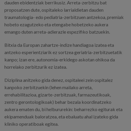
dauden ebidentziak berrikusiz. Arreta-zerbitzu bat
proposatzen dute, ospitaleko larrialdietan dauden
traumatologia- edo pediatria-zerbitzuen antzekoa, premiak
hobeto ezagutzeko eta etengabe hobetzeko aukera
emango duten arreta-adierazle espezifiko batzuekin.
Bitxia da Europan zahartze-indize handiagoa izatea eta
antzeko esperientziarik ez sortzea geriatria-zerbitzuetatik
kanpo; izan ere, autonomia-erkidego askotan ohikoa da
horrelako zerbitzurik ez izatea.
Diziplina anitzeko gida denez, ospitaleei zein ospitalez
kanpoko zerbitzuekin (lehen mailako arreta,
errehabilitazioa, gizarte-zerbitzuak, farmazeutikoak,
zentro gerontologikoak) behar bezala koordinatzeko
aukera ematen du, bi helbururekin: beharrezko egiturak eta
ekipamenduak baloratzea, eta ebaluatu ahal izateko gida
kliniko operatiboak egitea.