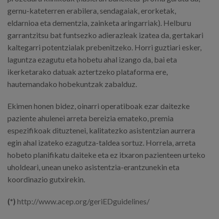
gernu-kateterren erabilera, sendagaiak, erorketak,
eldarnioa eta dementzia, zainketa aringarriak). Helburu
garrantzitsu bat funtsezko adierazleak izatea da, gertakari
kaltegarri potentzialak prebenitzeko. Horri guztiari esker,
laguntza ezagutu eta hobetu ahal izango da, bai eta
ikerketarako datuak aztertzeko plataforma ere,
hautemandako hobekuntzak zabalduz.
Ekimen honen bidez, oinarri operatiboak ezar daitezke
paziente ahulenei arreta bereizia emateko, premia
espezifikoak dituztenei, kalitatezko asistentzian aurrera
egin ahal izateko ezagutza-taldea sortuz. Horrela, arreta
hobeto planifikatu daiteke eta ez itxaron pazienteen urteko
uholdeari, unean uneko asistentzia-erantzunekin eta
koordinazio gutxirekin.
(*)
http://www.acep.org/geriEDguidelines/