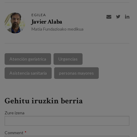
EGILEA



Javier Alaba
Matia Fundazioako medikua
Atención geriatrica
Urgencias
Asistencia sanitaria
personas mayores
Gehitu iruzkin berria
Zure izena
Comment
*