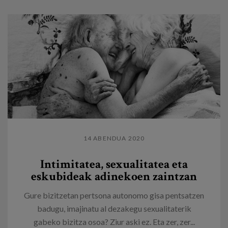
14 ABENDUA 2020
Intimitatea, sexualitatea eta
eskubideak adinekoen zaintzan
Gure bizitzetan pertsona autonomo gisa pentsatzen
badugu, imajinatu al dezakegu sexualitaterik
gabeko bizitza osoa? Ziur aski ez. Eta zer, zer...