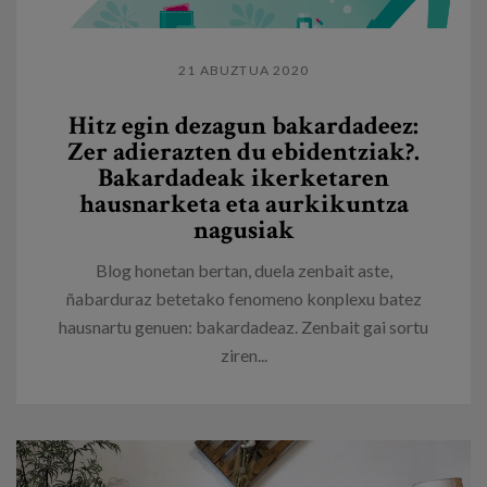
21 ABUZTUA 2020
Hitz egin dezagun bakardadeez:
Zer adierazten du ebidentziak?.
Bakardadeak ikerketaren
hausnarketa eta aurkikuntza
nagusiak
Blog honetan bertan, duela zenbait aste,
ñabarduraz betetako fenomeno konplexu batez
hausnartu genuen: bakardadeaz. Zenbait gai sortu
ziren...