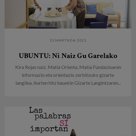
15 MARTXOA 2021
UBUNTU: Ni Naiz Gu Garelako
Kira Rojas naiz, Matia Orienta, Matia Fundazioaren
informazio eta orientazio zerbitzuko gizarte
langilea. Aurten hitz hauekin Gizarte Langintzaren...