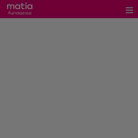
Zentroak
Zerbitzuak
Gertaerak
COVID-19
Harremanetarako
Berriak
Bloga
Prentsa arloa