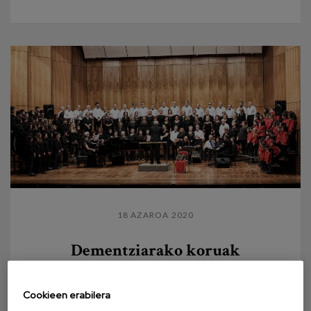
18 AZAROA 2020
Dementziarako koruak
Musika, berriz munduaren parte sentitzeko. Bi urte
inguru igaro dira dena hasi zenetik. Musika,
Cookieen erabilera