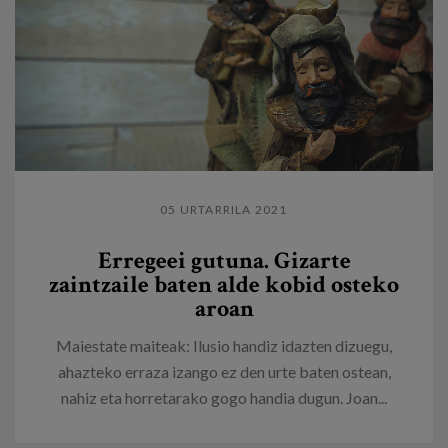
05 URTARRILA 2021
Erregeei gutuna. Gizarte
zaintzaile baten alde kobid osteko
aroan
Maiestate maiteak: Ilusio handiz idazten dizuegu,
ahazteko erraza izango ez den urte baten ostean,
nahiz eta horretarako gogo handia dugun. Joan...