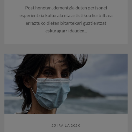
Post honetan, dementzia duten pertsonei
esperientzia kulturala eta artistikoa hurbiltzea
erraztuko dieten bitartekari guztientzat
eskuragarri dauden...
25 IRAILA 2020