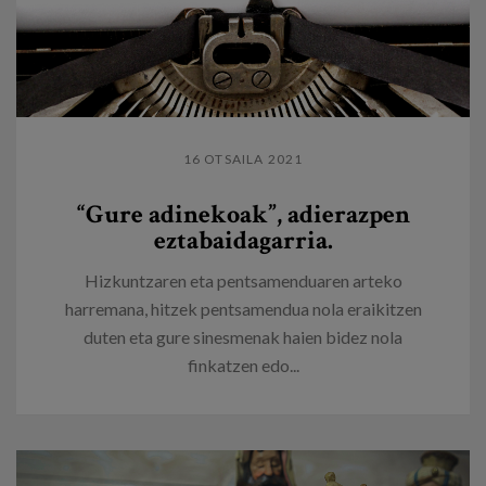
16 OTSAILA 2021
“Gure adinekoak”, adierazpen
eztabaidagarria.
Hizkuntzaren eta pentsamenduaren arteko
harremana, hitzek pentsamendua nola eraikitzen
duten eta gure sinesmenak haien bidez nola
finkatzen edo...