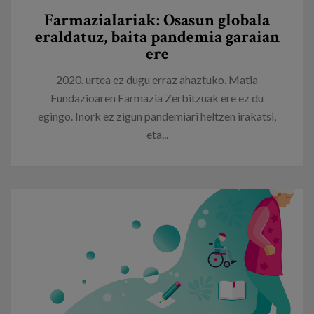
Farmazialariak: Osasun globala
eraldatuz, baita pandemia garaian
ere
2020. urtea ez dugu erraz ahaztuko. Matia
Fundazioaren Farmazia Zerbitzuak ere ez du
egingo. Inork ez zigun pandemiari heltzen irakatsi,
eta...