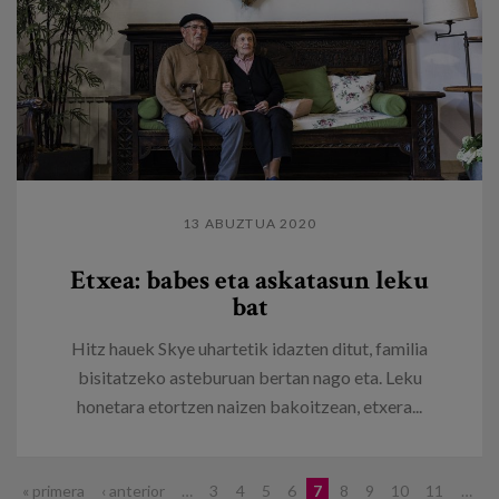
13 ABUZTUA 2020
Etxea: babes eta askatasun leku
bat
Hitz hauek Skye uhartetik idazten ditut, familia
bisitatzeko asteburuan bertan nago eta. Leku
honetara etortzen naizen bakoitzean, etxera...
« primera
‹ anterior
…
3
4
5
6
7
8
9
10
11
…