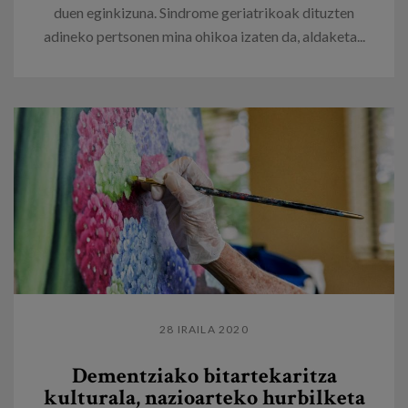
duen eginkizuna. Sindrome geriatrikoak dituzten
adineko pertsonen mina ohikoa izaten da, aldaketa...
28 IRAILA 2020
Dementziako bitartekaritza
kulturala, nazioarteko hurbilketa