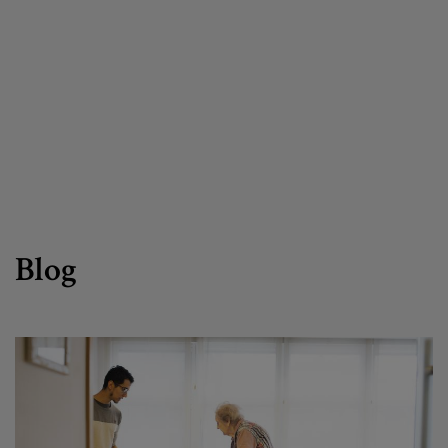
Egizu lan gurekin
Salaketa-kanala
es
eu
Blog