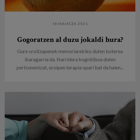
18 MAIATZA 2021
Gogoratzen al duzu jokaldi hura?
Gure oroitzapenek memoriarekiko duten boterea
ikaragarria da. Narridura kognitiboa duten
pertsonentzat, oroipen terapia opari bat da haien...