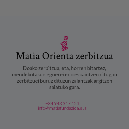
Matia Orienta zerbitzua
Doako zerbitzua, eta, horren bitartez,
mendekotasun egoerei edo eskaintzen ditugun
zerbitzuei buruz dituzun zalantzak argitzen
saiatuko gara.
+34 943 317 123
info@matiafundazioa.eus