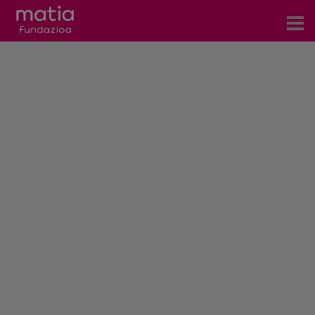
Zentroak
Zerbitzuak
Gertaerak
COVID-19
Harremanetarako
Berriak
Bloga
Prentsa arloa