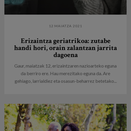
12 MAIATZA 2021
Erizaintza geriatrikoa: zutabe
handi hori, orain zalantzan jarrita
dagoena
Gaur, maiatzak 12, erizaintzaren nazioarteko eguna
da berriro ere. Hau merezitako eguna da. Are
gehiago, larrialdiez eta osasun-beharrez betetako...