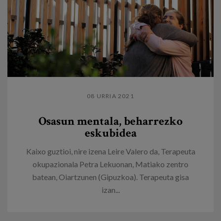
08 URRIA 2021
Osasun mentala, beharrezko
eskubidea
Kaixo guztioi, nire izena Leire Valero da, Terapeuta
okupazionala Petra Lekuonan, Matiako zentro
batean, Oiartzunen (Gipuzkoa). Terapeuta gisa
izan...