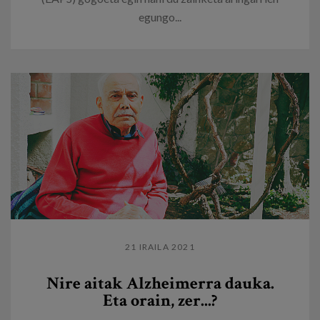
egungo...
21 IRAILA 2021
Nire aitak Alzheimerra dauka.
Eta orain, zer...?