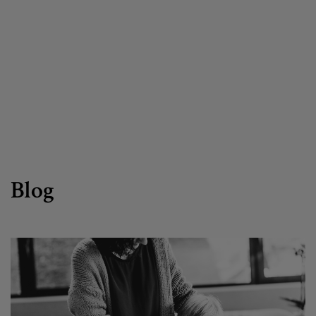
Egizu lan gurekin
Salaketa-kanala
es
eu
Blog