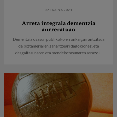
09 EKAINA 2021
Arreta integrala dementzia
aurreratuan
Dementzia osasun publikoko erronka garrantzitsua
da biztanleriaren zahartzeari dagokionez, eta
desgaitasunaren eta mendekotasunaren arrazoi...