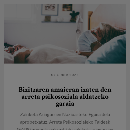
07 URRIA 2021
Bizitzaren amaieran izaten den
arreta psikosoziala aldatzeko
garaia
Zainketa Aringarrien Nazioarteko Eguna dela
aprobetxatuz, Arreta Psikosozialeko Taldeak
(EAPS) gogoeta egin nahi du zainketa aringarrien