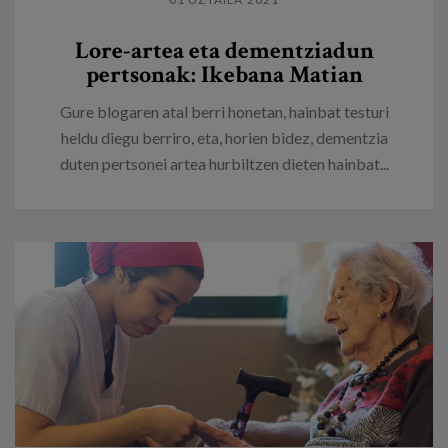
Lore-artea eta dementziadun
pertsonak: Ikebana Matian
Gure blogaren atal berri honetan, hainbat testuri
heldu diegu berriro, eta, horien bidez, dementzia
duten pertsonei artea hurbiltzen dieten hainbat...