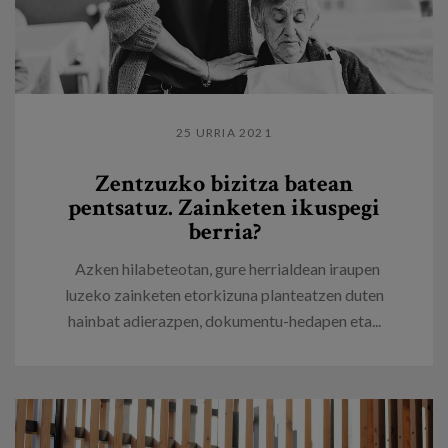
25 URRIA 2021
Zentzuzko bizitza batean
pentsatuz. Zainketen ikuspegi
berria?
Azken hilabeteotan, gure herrialdean iraupen
luzeko zainketen etorkizuna planteatzen duten
hainbat adierazpen, dokumentu-hedapen eta...