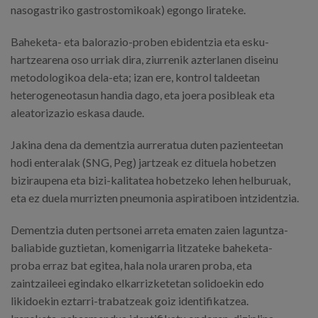
nasogastriko gastrostomikoak) egongo lirateke.
Baheketa- eta balorazio-proben ebidentzia eta esku-
hartzearena oso urriak dira, ziurrenik azterlanen diseinu
metodologikoa dela-eta; izan ere, kontrol taldeetan
heterogeneotasun handia dago, eta joera posibleak eta
aleatorizazio eskasa daude.
Jakina dena da dementzia aurreratua duten pazienteetan
hodi enteralak (SNG, Peg) jartzeak ez dituela hobetzen
biziraupena eta bizi-kalitatea hobetzeko lehen helburuak,
eta ez duela murrizten pneumonia aspiratiboen intzidentzia.
Dementzia duten pertsonei arreta ematen zaien laguntza-
baliabide guztietan, komenigarria litzateke baheketa-
proba erraz bat egitea, hala nola uraren proba, eta
zaintzaileei egindako elkarrizketetan solidoekin edo
likidoekin eztarri-trabatzeak goiz identifikatzea.