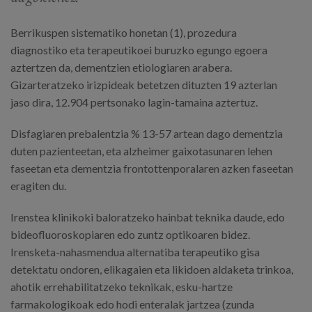
Berrikuspen sistematiko honetan (1), prozedura
diagnostiko eta terapeutikoei buruzko egungo egoera
aztertzen da, dementzien etiologiaren arabera.
Gizarteratzeko irizpideak betetzen dituzten 19 azterlan
jaso dira, 12.904 pertsonako lagin-tamaina aztertuz.
Disfagiaren prebalentzia % 13-57 artean dago dementzia
duten pazienteetan, eta alzheimer gaixotasunaren lehen
faseetan eta dementzia frontottenporalaren azken faseetan
eragiten du.
Irenstea klinikoki baloratzeko hainbat teknika daude, edo
bideofluoroskopiaren edo zuntz optikoaren bidez.
Irensketa-nahasmendua alternatiba terapeutiko gisa
detektatu ondoren, elikagaien eta likidoen aldaketa trinkoa,
ahotik errehabilitatzeko teknikak, esku-hartze
farmakologikoak edo hodi enteralak jartzea (zunda