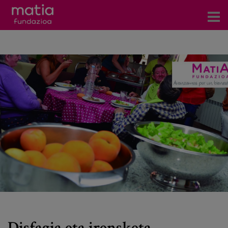
Zentroak
Zerbitzuak
Gertaerak
COVID-19
Harremanetarako
Berriak
Bloga
Prentsa arloa
Disfagia eta irensketa-