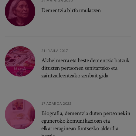
24 MAIATZA 2020
Dementzia birformulatzen
21 IRAILA 2017
Alzheimerra eta beste dementzia batzuk
dituzten pertsonen senitarteko eta
zaintzaileentzako zenbait gida
17 AZAROA 2022
Biografia, dementzia duten pertsonekin
eguneroko komunikazioan eta
elkarreraginean funtsezko alderdia