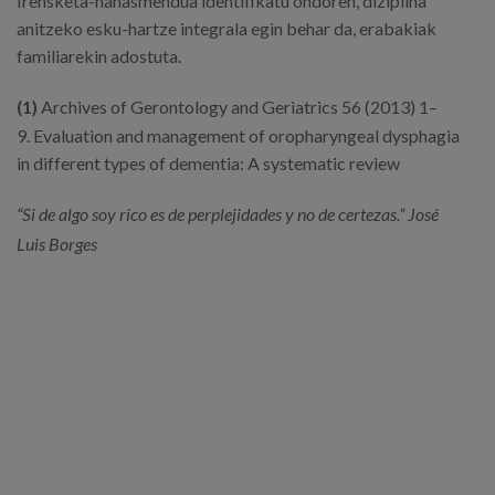
Irensketa-nahasmendua identifikatu ondoren, diziplina
anitzeko esku-hartze integrala egin behar da, erabakiak
familiarekin adostuta.
(1)
Archives of Gerontology and Geriatrics 56 (2013) 1–
9. Evaluation and management of oropharyngeal dysphagia
in different types of dementia: A systematic review
“Si de algo soy rico es de perplejidades y no de certezas.”
José
Luis Borges