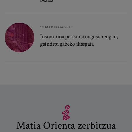
bezala
13 MARTXOA 2015
Insomnioa pertsona nagusiarengan,
gainditu gabeko ikasgaia
Matia Orienta zerbitzua