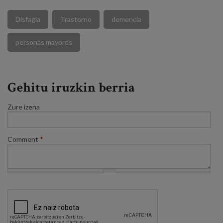
Disfagia
Trastorno
demencia
personas mayores
Gehitu iruzkin berria
Zure izena
Comment
*