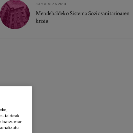
30 MAIATZA 2014
Mendebaldeko Sistema Soziosanitarioaren
krisia
eko,
es-taldeak
ne batzuetan
sonalizatu