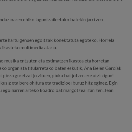
ndazioaren ohiko laguntzaileetako batekin jarri zen
 parte hartu genuen egoitzak konektatuta egoteko. Horrela
k ikasteko multimedia ataria.
ano musika entzuten eta estimatzen ikastea eta horretan
ako organista titularretako baten eskutik, Ana Belén Garcíak
 pieza guretzat jo zituen, pixka bat jotzen ere utzi zigun!
kusiz eta bere ohitura eta tradizioei buruz hitz eginez. Egin
au egoiliarren arteko koadro bat margotzea izan zen, Jean