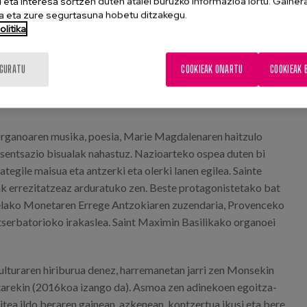
eta interesa sortzen duten atalei buruzko informazioa lortu. Gainer
 eta zure segurtasuna hobetu ditzakegu.
litika
IGURATU
COOKIEAK ONARTU
COOKIEAK 
, organoaren musika, poesia, Marie Magdalenaren haitzulo
 sentsazio bisualak nahastuz. Nazioarteko ospea duten bi
ategile maisua eta antzerki eta olerki lanen egilea. Sainte
ak errezitatzeaz arduratuko zen. Beste protagonistetako bat
uselako Monetaren Errege Antzokiaren zuzendaria, Provenceko
tserbatorioko irakaslea. Saint Maximin Basilikako organoei
lturaren hiriburua denez, harremanetan jarri zen Monsekin
tarekin (2016koa izango da). Asmoa zen adinekoen egoitza-
gitea ildo beraren gainean, azkenean, kontzertua ikusi eta bere