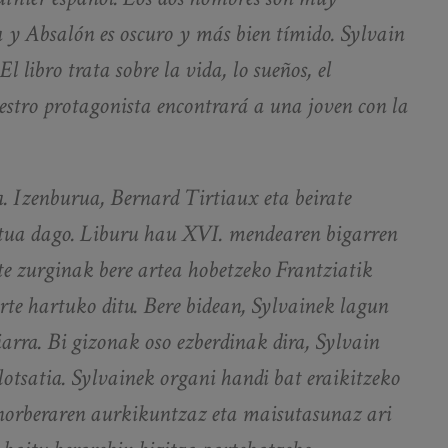
ta y Absalón es oscuro y más bien tímido. Sylvain
 libro trata sobre la vida, lo sueños, el
stro protagonista encontrará a una joven con la
. Izenburua, Bernard Tirtiaux eta beirate
ritua dago. Liburu hau XVI. mendearen bigarren
e zurginak bere artea hobetzeko Frantziatik
te hartuko ditu. Bere bidean, Sylvainek lagun
iarra. Bi gizonak oso ezberdinak dira, Sylvain
 lotsatia. Sylvainek organi handi bat eraikitzeko
 norberaren aurkikuntzaz eta maisutasunaz ari