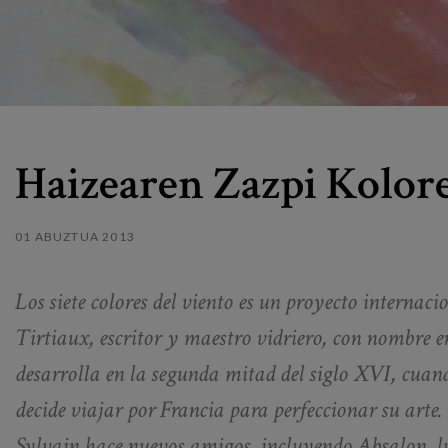
Haizearen Zazpi Kolor
01 ABUZTUA 2013
Los siete colores del viento es un proyecto internaci
Tirtiaux, escritor y maestro vidriero, con nombre en 
desarrolla en la segunda mitad del siglo XVI, cuand
decide viajar por Francia para perfeccionar su arte.
Sylvain hace nuevos amigos, incluyendo Absalon, l