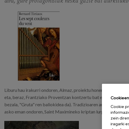
dira, gure protagonistak neska gazte bat aurkituko
Liburu hau irakurri ondoren, Almaz, proiektu honen sortzaile eta 
eta, beraz, Frantziako Proventzan kontzertu bat egitea pentsa
Cookieen 
bezala, "Gruta" ren baliokidea da). Tradizioaren arabera, Mari
Cookie pr
asko eman ondoren, Saint Maximineko kriptan lurperatua izan z
informazi
zein dire
iragarki 