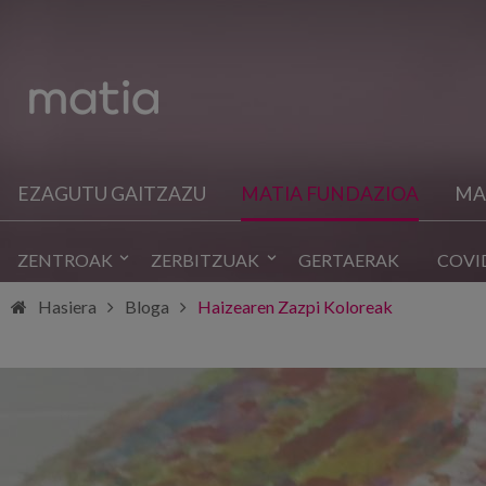
EZAGUTU GAITZAZU
MATIA FUNDAZIOA
MA
ZENTROAK
ZERBITZUAK
GERTAERAK
COVI
Hasiera
Bloga
Haizearen Zazpi Koloreak