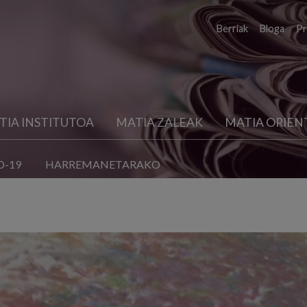
Berriak
Bloga
Pr
TIA INSTITUTOA
MATIA ZALEAK
MATIA ORIEN
D-19
HARREMANETARAKO