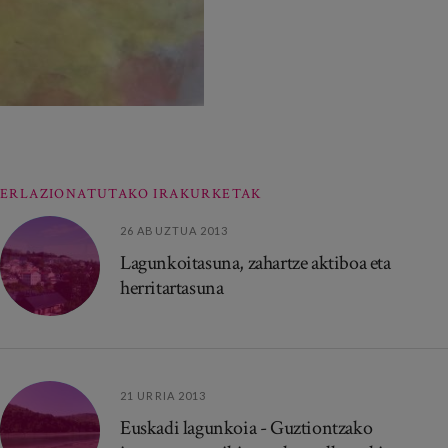
ERLAZIONATUTAKO IRAKURKETAK
26 ABUZTUA 2013
Lagunkoitasuna, zahartze aktiboa eta
herritartasuna
21 URRIA 2013
Euskadi lagunkoia - Guztiontzako