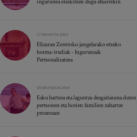
ingurunea eraikitzen dugu elkarrekin
17 MAIATZA 2013
Elizaran Zentroko jangelarako etxeko
horma-irudiak - Inguruneak
Pertsonalizatzea
03 ABENDUA 2018
Esku hartzea eta laguntza desgaitasuna duten
pertsonen eta horien familien zahartze
prozesuan