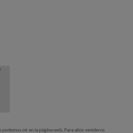
e
 lo podemos oír en la página web. Para años venideros