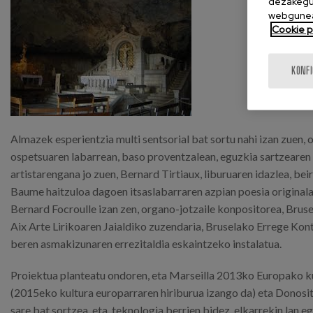
dezakegu 
webgunea
Cookie po
KONF
Almazek esperientzia multi sentsorial bat sortu nahi izan zuen
ospetsuaren labarrean, baso proventzalean, eguzkia sartzearen
artistarengana jo zuen, Bernard Tirtiaux, liburuaren idazlea, beir
Baume haitzuloa dagoen itsaslabarraren azpian poesia original
Bernard Focroulle izan zen, organo-jotzaile konpositorea, Br
Aix Arte Lirikoaren Jaialdiko zuzendaria, Bruselako Errege Kon
beren asmakizunaren errezitaldia eskaintzeko instalatua.
Proiektua planteatu ondoren, eta Marseilla 2013ko Europako ku
(2015eko kultura europarraren hiriburua izango da) eta Donosi
sare bat sortzea, eta, teknologia berrien bidez, elkarrekin lan e