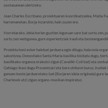
osotasunean ulertzeko.
Jean Charles Escribano, proiektuaren koordinatzailea, Matia Fu
harremanetan, Borja Inzarekin, hain zuzen ere.
Horretarako, ideia horien guztien inguruan sare bat sortu zen,
sortu zen webgunea, gure esperientziak irauli eta besteengandi
Proiektu honi esker hainbat jarduera egin ditugu, hala nola org
sakontzea, Donostiako Santa Maria basilika bisitatu dugu, bert
basilikako organoa erakutsi zigun (Cavaillé-Coll bat) eta zenbait
Gehiago ikasi dugu Proventzari eta bere ohiturei buruz, irudiak i
genuen beste jardueretako bat (Borjaren ideia originala) gure l
Charlesek utzi zigun organo-musikan inspiratuz.