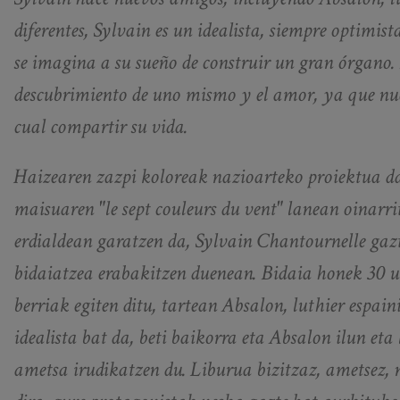
diferentes, Sylvain es un idealista, siempre optimis
se imagina a su sueño de construir un gran órgano. El
descubrimiento de uno mismo y el amor, ya que nue
cual compartir su vida.
Haizearen zazpi koloreak nazioarteko proiektua da
maisuaren "le sept couleurs du vent" lanean oinar
erdialdean garatzen da, Sylvain Chantournelle gazt
bidaiatzea erabakitzen duenean. Bidaia honek 30 ur
berriak egiten ditu, tartean Absalon, luthier espain
idealista bat da, beti baikorra eta Absalon ilun eta
ametsa irudikatzen du. Liburua bizitzaz, ametsez,