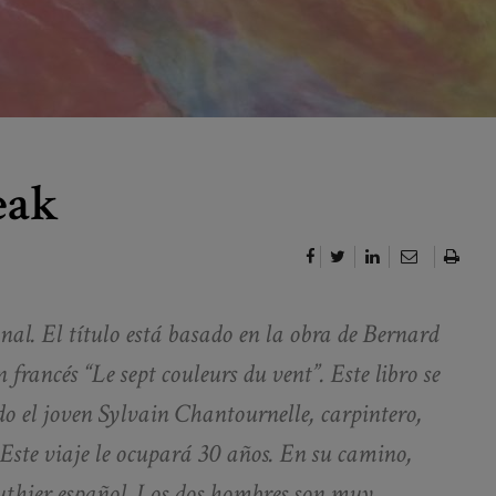
eak
onal. El título está basado en la obra de Bernard
francés “Le sept couleurs du vent”. Este libro se
o el joven Sylvain Chantournelle, carpintero,
 Este viaje le ocupará 30 años. En su camino,
uthier español. Los dos hombres son muy