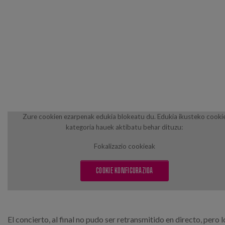
Zure cookien ezarpenak edukia blokeatu du. Edukia ikusteko cooki
kategoria hauek aktibatu behar dituzu:
Fokalizazio cookieak
COOKIE KONFIGURAZIOA
El concierto, al final no pudo ser retransmitido en directo, pero