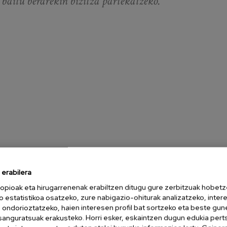
 baitu berarekin bizitza partekatzeko.
koordinatzaileak, lan hau errealitate bihurtu nahi izan zuen,
tu zuen, Sainte Baumeko mendien oinean ("Baume", proventzal
erabilera
a Magdalena, Sainte Baumeko harpean penitentzia egiten urte
opioak eta hirugarrenenak erabiltzen ditugu gure zerbitzuak hobetz
en.
o estatistikoa osatzeko, zure nabigazio-ohiturak analizatzeko, inter
n ondorioztatzeko, haien interesen profil bat sortzeko eta beste gu
esanguratsuak erakusteko. Horri esker, eskaintzen dugun edukia pert