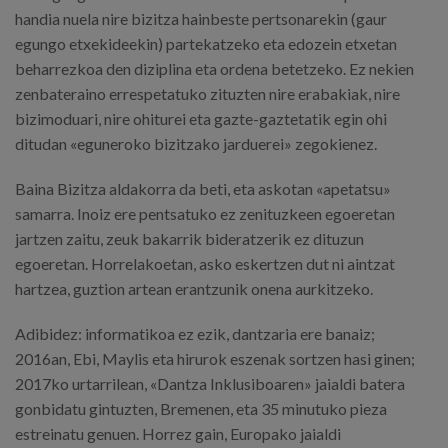
handia nuela nire bizitza hainbeste pertsonarekin (gaur
egungo etxekideekin) partekatzeko eta edozein etxetan
beharrezkoa den diziplina eta ordena betetzeko. Ez nekien
zenbateraino errespetatuko zituzten nire erabakiak, nire
bizimoduari, nire ohiturei eta gazte-gaztetatik egin ohi
ditudan «eguneroko bizitzako jarduerei» zegokienez.
Baina Bizitza aldakorra da beti, eta askotan «apetatsu»
samarra. Inoiz ere pentsatuko ez zenituzkeen egoeretan
jartzen zaitu, zeuk bakarrik bideratzerik ez dituzun
egoeretan. Horrelakoetan, asko eskertzen dut ni aintzat
hartzea, guztion artean erantzunik onena aurkitzeko.
Adibidez: informatikoa ez ezik, dantzaria ere banaiz;
2016an, Ebi, Maylis eta hirurok eszenak sortzen hasi ginen;
2017ko urtarrilean, «Dantza Inklusiboaren» jaialdi batera
gonbidatu gintuzten, Bremenen, eta 35 minutuko pieza
estreinatu genuen. Horrez gain, Europako jaialdi