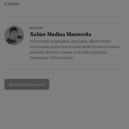
trinkoa.
AUTOR
Xabier Madina Manterola
Informatika-ingeniaria, dantzaria, dibertsitate
funtzionala duten pertsonen aktibismoari lotutako
antzerki-aktorea. Hamar urte baino gehiago
daramatza IZAn bizitzen.
diversidad funcional