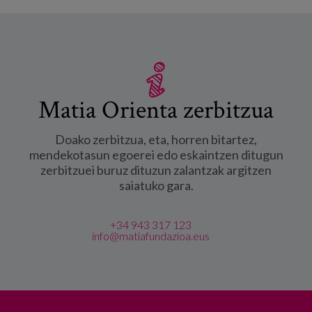
Matia Orienta zerbitzua
Doako zerbitzua, eta, horren bitartez,
mendekotasun egoerei edo eskaintzen ditugun
zerbitzuei buruz dituzun zalantzak argitzen
saiatuko gara.
+34 943 317 123
info@matiafundazioa.eus