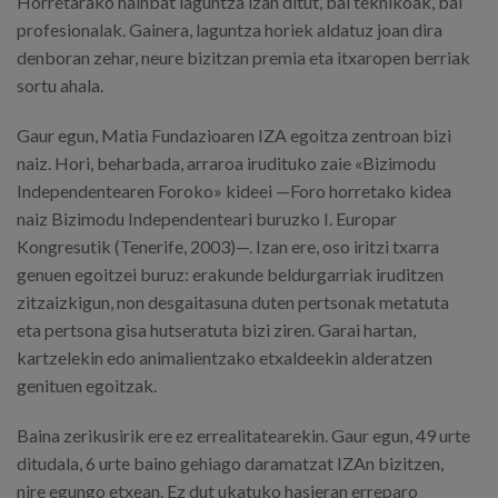
Horretarako hainbat laguntza izan ditut, bai teknikoak, bai
profesionalak. Gainera, laguntza horiek aldatuz joan dira
denboran zehar, neure bizitzan premia eta itxaropen berriak
sortu ahala.
Gaur egun, Matia Fundazioaren IZA egoitza zentroan bizi
naiz. Hori, beharbada, arraroa irudituko zaie «Bizimodu
Independentearen Foroko» kideei —Foro horretako kidea
naiz Bizimodu Independenteari buruzko I. Europar
Kongresutik (Tenerife, 2003)—. Izan ere, oso iritzi txarra
genuen egoitzei buruz: erakunde beldurgarriak iruditzen
zitzaizkigun, non desgaitasuna duten pertsonak metatuta
eta pertsona gisa hutseratuta bizi ziren. Garai hartan,
kartzelekin edo animalientzako etxaldeekin alderatzen
genituen egoitzak.
Baina zerikusirik ere ez errealitatearekin. Gaur egun, 49 urte
ditudala, 6 urte baino gehiago daramatzat IZAn bizitzen,
nire egungo etxean. Ez dut ukatuko hasieran erreparo