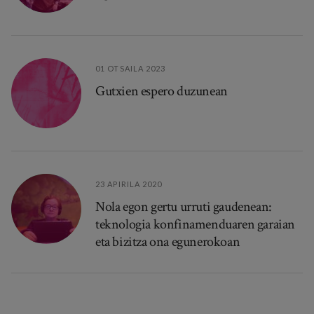
01 OTSAILA 2023
Gutxien espero duzunean
23 APIRILA 2020
Nola egon gertu urruti gaudenean:
teknologia konfinamenduaren garaian
eta bizitza ona egunerokoan