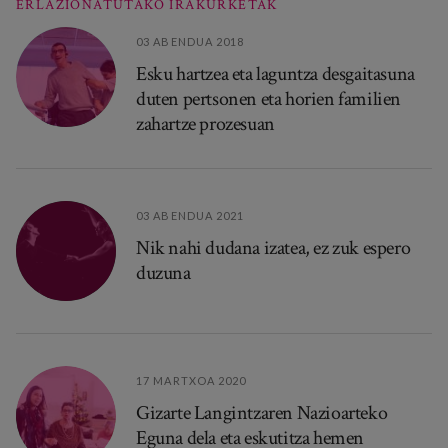
ERLAZIONATUTAKO IRAKURKETAK
03 ABENDUA 2018
Esku hartzea eta laguntza desgaitasuna
duten pertsonen eta horien familien
zahartze prozesuan
03 ABENDUA 2021
Nik nahi dudana izatea, ez zuk espero
duzuna
17 MARTXOA 2020
Gizarte Langintzaren Nazioarteko
Eguna dela eta eskutitza hemen