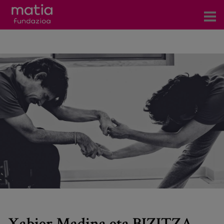
Zentroak
Zerbitzuak
Gertaerak
COVID-19
Harremanetarako
Berriak
Bloga
Prentsa arloa
Xabier Madina eta BIZITZA