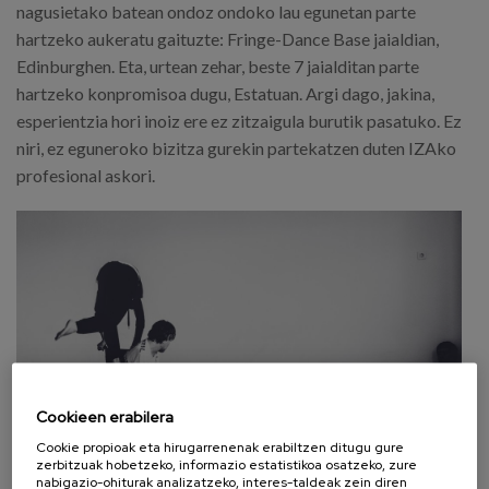
nagusietako batean ondoz ondoko lau egunetan parte
hartzeko aukeratu gaituzte: Fringe-Dance Base jaialdian,
Edinburghen. Eta, urtean zehar, beste 7 jaialditan parte
hartzeko konpromisoa dugu, Estatuan. Argi dago, jakina,
esperientzia hori inoiz ere ez zitzaigula burutik pasatuko. Ez
niri, ez eguneroko bizitza gurekin partekatzen duten IZAko
profesional askori.
Cookieen erabilera
Cookie propioak eta hirugarrenenak erabiltzen ditugu gure
zerbitzuak hobetzeko, informazio estatistikoa osatzeko, zure
nabigazio-ohiturak analizatzeko, interes-taldeak zein diren