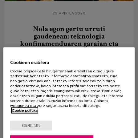
23 APIRILA 2020
Nola egon gertu urruti
gaudenean: teknologia
konfinamenduaren garaian eta
bizitza ona egunerokoan
Cookieen erabilera
Gure zentroak ezagutzen dituzuenok, edo "gure
etxeak" deitzea nahiago dugunok, familiekin ohiko
Cookie propioak eta hirugarrenenak erabiltzen ditugu gure
zerbitzuak hobetzeko, informazio estatistikoa osatzeko, zure
eta gertuko harremana dugula dakizue. Bisita-...
nabigazio-ohiturak analizatzeko, interes-taldeak zein diren
ondorioztatzeko, haien interesen profil bat sortzeko eta beste
gune batzuetan iragarki esanguratsuak erakusteko. Horri esker,
eskaintzen dugun edukia pertsonalizatu dezakegu eta interesa
sortzen duten atalei buruzko informazioa lortu. Gainera,
webgunea eta zure segurtasuna hobetu ditzakegu.
Cookie politika
KONFIGURATU