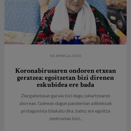
04 APIRILA 2020
Koronabirusaren ondoren etxean
geratzea: egoitzetan bizi direnen
eskubidea ere bada
Ziurgabetasun garaia bizi dugu zahartzearen
alorrean. Gainean dugun pandemian adinekoak
protagonista bilakatu dira, batez ere egoitza
zentroetan bizi...