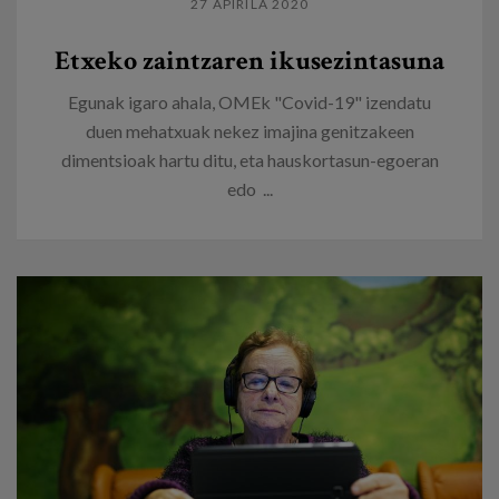
27 APIRILA 2020
Etxeko zaintzaren ikusezintasuna
Egunak igaro ahala, OMEk "Covid-19" izendatu
duen mehatxuak nekez imajina genitzakeen
dimentsioak hartu ditu, eta hauskortasun-egoeran
edo ...