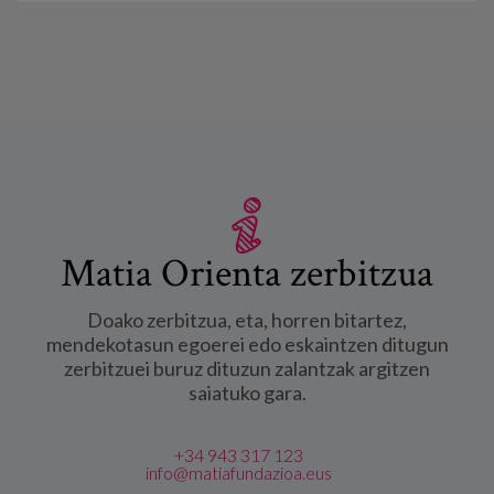
Matia Orienta zerbitzua
Doako zerbitzua, eta, horren bitartez,
mendekotasun egoerei edo eskaintzen ditugun
zerbitzuei buruz dituzun zalantzak argitzen
saiatuko gara.
+34 943 317 123
info@matiafundazioa.eus