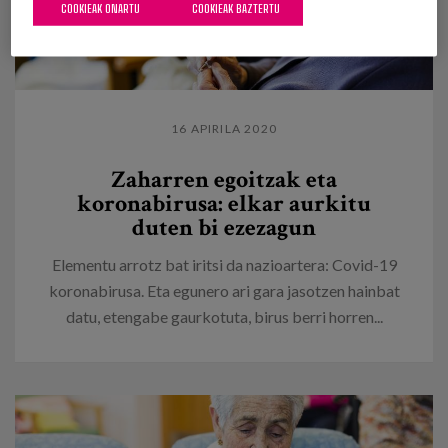
COOKIEAK ONARTU
COOKIEAK BAZTERTU
16 APIRILA 2020
Zaharren egoitzak eta
koronabirusa: elkar aurkitu
duten bi ezezagun
Elementu arrotz bat iritsi da nazioartera: Covid-19
koronabirusa. Eta egunero ari gara jasotzen hainbat
datu, etengabe gaurkotuta, birus berri horren...