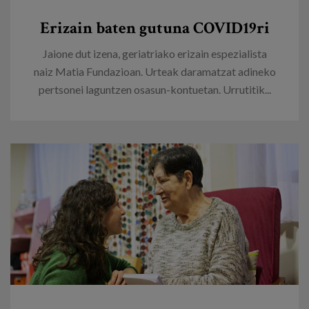
Egizu lan gurekin
Erizain baten gutuna COVID19ri
Salaketa-kanala
Jaione dut izena, geriatriako erizain espezialista
naiz Matia Fundazioan. Urteak daramatzat adineko
es
pertsonei laguntzen osasun-kontuetan. Urrutitik...
eu