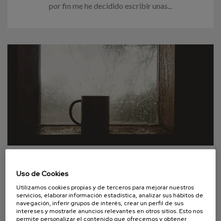
por fin me he decidido escribir unas...
06 SEPTIEMBRE 2021
Uso de Cookies
La ausencia de sed, otro descuido
Utilizamos cookies propias y de terceros para mejorar nuestros
servicios, elaborar información estadística, analizar sus hábitos de
de la demencia
navegación, inferir grupos de interés, crear un perfil de sus
intereses y mostrarle anuncios relevantes en otros sitios. Esto nos
permite personalizar el contenido que ofrecemos y obtener
En esta ocasión os aproximamos a una situación