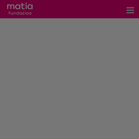
Centros
Servicios
Eventos
Contacto
Noticias
Blog
Prensa
Trabaja con nosotros