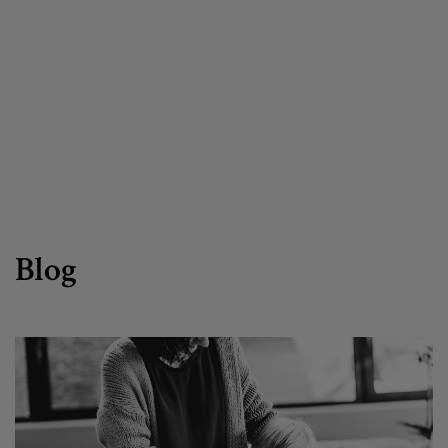
Canal de denuncias
es
eu
Blog