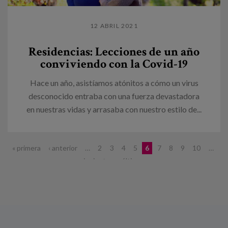
12 ABRIL 2021
Residencias: Lecciones de un año
conviviendo con la Covid-19
Hace un año, asistíamos atónitos a cómo un virus
desconocido entraba con una fuerza devastadora
en nuestras vidas y arrasaba con nuestro estilo de...
Páginas
« primera
‹ anterior
…
2
3
4
5
6
7
8
9
10
…
siguiente ›
última »