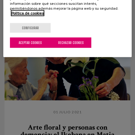
información sobre qué secciones suscitan interés,
habitual en las demencias como es la pérdida de la
permitiéndonos además mejorar la página web y su seguridad.
Política de cookies
sensación de tener sed. Lo hacemos con una doble...
CONFIGURAR
ACEPTAR COOKIES
RECHAZAR COOKIES
01 JULIO 2021
Arte floral y personas con
demencia: el Ikebana en Matia