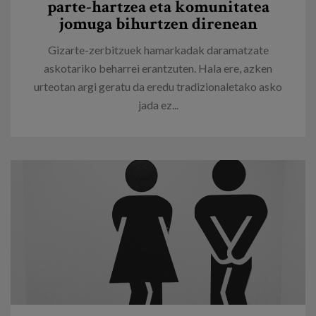
parte-hartzea eta komunitatea
jomuga bihurtzen direnean
Gizarte-zerbitzuek hamarkadak daramatzate
askotariko beharrei erantzuten. Hala ere, azken
urteotan argi geratu da eredu tradizionaletako asko
jada ez...