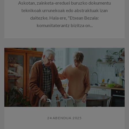
Askotan, zainketa-ereduei buruzko dokumentu
teknikoak urrunekoak edo abstraktuak izan
daitezke. Hala ere, "Etxean Bezala:
komunitaterantz bizitza on...
24 ABENDUA 2025