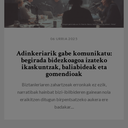
06 URRIA 2025
Adinkeriarik gabe komunikatu:
begirada bidezkoagoa izateko
ikaskuntzak, baliabideak eta
gomendioak
Biztanleriaren zahartzeak erronkak ez ezik,
narratibak hainbat bizi-ibilbideren gainean nola
eraikitzen ditugun birpentsatzeko aukera ere
badakar....