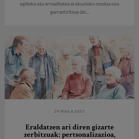
egiteko eta errealitatea erakusteko modua oso
garrantzitsua da:...
29 IRAILA 2025
Eraldatzen ari diren gizarte
zerbitzuak: pertsonalizazioa,