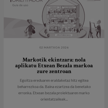
02 MARTXOA 2026
Markotik ekintzara: nola
aplikatu Etxean Bezala markoa
zure zentroan
Egoitza ereduaren eraldaketaz hitz egitea
beharrezkoa da. Baina ezartzea da benetako
erronka. Etxean bezala proiektuaren marko
orientatzaileak...