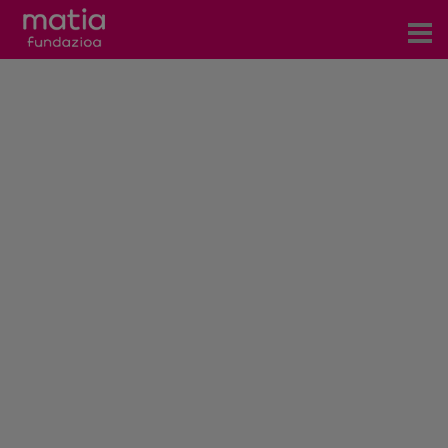
Zentroak
Zerbitzuak
Gertaerak
COVID-19
Harremanetarako
Berriak
Bloga
Prentsa arloa