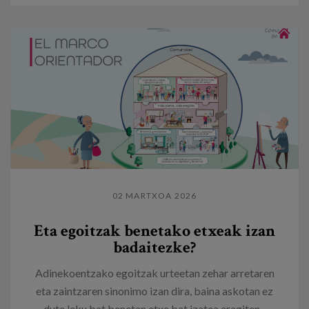
02 MARTXOA 2026
Eta egoitzak benetako etxeak izan
badaitezke?
Adinekoentzako egoitzak urteetan zehar arretaren
eta zaintzaren sinonimo izan dira, baina askotan ez
dute leku bat benetan etxe bat izatea eragiten...