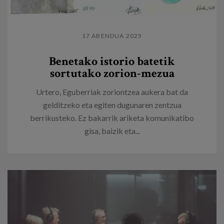
17 ABENDUA 2025
Benetako istorio batetik
sortutako zorion-mezua
Urtero, Eguberriak zoriontzea aukera bat da
gelditzeko eta egiten dugunaren zentzua
berrikusteko. Ez bakarrik ariketa komunikatibo
gisa, baizik eta...