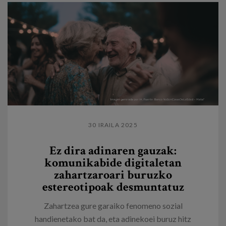
30 IRAILA 2025
Ez dira adinaren gauzak:
komunikabide digitaletan
zahartzaroari buruzko
estereotipoak desmuntatuz
Zahartzea gure garaiko fenomeno sozial
handienetako bat da, eta adinekoei buruz hitz