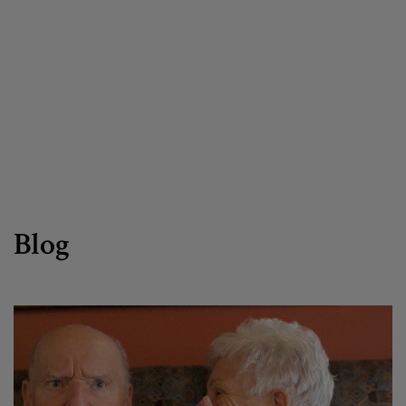
Egizu lan gurekin
Salaketa-kanala
es
eu
Blog