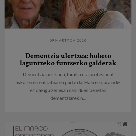
09 MARTXOA 2026
Dementzia ulertzea: hobeto
laguntzeko funtsezko galderak
Dementzia pertsona, familia eta profesional
askoren errealitatearen parte da. Hala ere, oraindik
ez dakigu zer esan nahi duen benetan
dementziarekin...