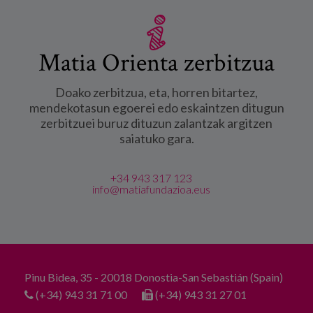
Matia Orienta zerbitzua
Doako zerbitzua, eta, horren bitartez,
mendekotasun egoerei edo eskaintzen ditugun
zerbitzuei buruz dituzun zalantzak argitzen
saiatuko gara.
+34 943 317 123
info@matiafundazioa.eus
Pinu Bidea, 35 - 20018 Donostia-San Sebastián (Spain)
(+34) 943 31 71 00
(+34) 943 31 27 01