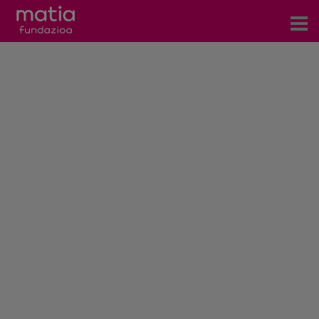
Centros
Servicios
Eventos
Contacto
Noticias
Blog
Prensa
Trabaja con nosotros