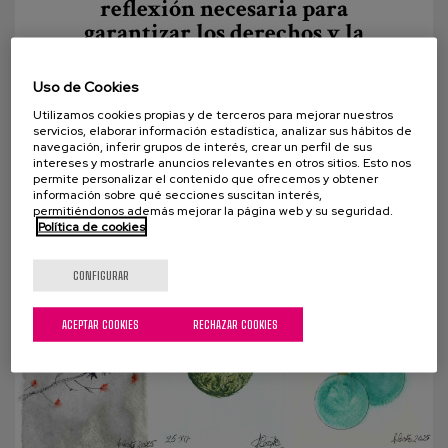
reflexión necesaria para
garantizar los derechos y la
dignidad de las personas.
Uso de Cookies
En los entornos de cuidados, acompañar a una
Utilizamos cookies propias y de terceros para mejorar nuestros
persona significa proteger su bienestar, su
servicios, elaborar información estadística, analizar sus hábitos de
seguridad y su salud. Pero cuidar va más allá de
navegación, inferir grupos de interés, crear un perfil de sus
intereses y mostrarle anuncios relevantes en otros sitios. Esto nos
evitar...
permite personalizar el contenido que ofrecemos y obtener
información sobre qué secciones suscitan interés,
permitiéndonos además mejorar la página web y su seguridad.
Política de cookies
CONFIGURAR
ACEPTAR COOKIES
RECHAZAR COOKIES