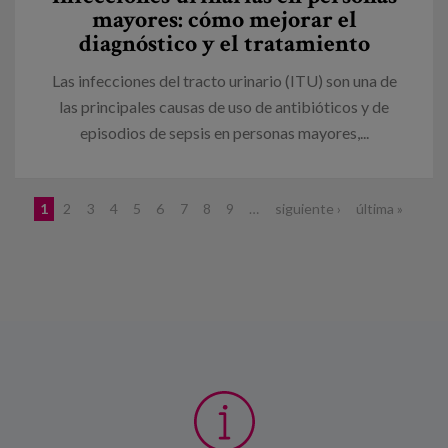
mayores: cómo mejorar el
diagnóstico y el tratamiento
Las infecciones del tracto urinario (ITU) son una de
las principales causas de uso de antibióticos y de
episodios de sepsis en personas mayores,...
Páginas
1
2
3
4
5
6
7
8
9
…
siguiente ›
última »