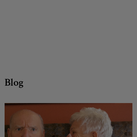
Canal de denuncias
es
eu
Blog