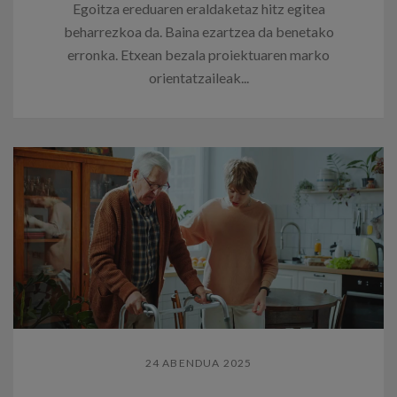
Egoitza ereduaren eraldaketaz hitz egitea
beharrezkoa da. Baina ezartzea da benetako
erronka. Etxean bezala proiektuaren marko
orientatzaileak...
24 ABENDUA 2025