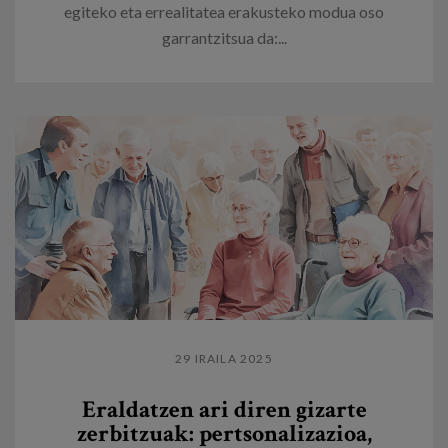
egiteko eta errealitatea erakusteko modua oso
garrantzitsua da:...
29 IRAILA 2025
Eraldatzen ari diren gizarte
zerbitzuak: pertsonalizazioa,