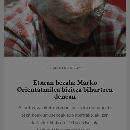
02 MARTXOA 2026
Etxean bezala: Marko
Orientatzailea bizitza bihurtzen
denean
Askotan, zainketa-ereduei buruzko dokumentu
teknikoak urrunekoak edo abstraktuak izan
daitezke. Hala ere, "Etxean Bezala:
komunitaterantz bizitza on...