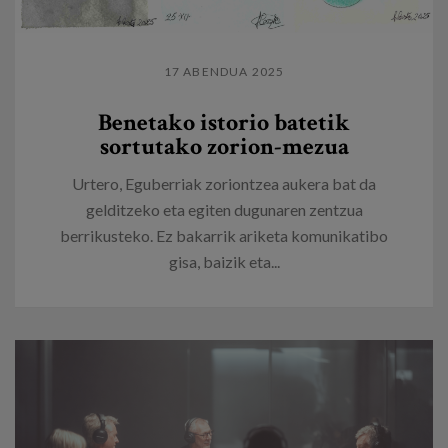
17 ABENDUA 2025
Benetako istorio batetik
sortutako zorion-mezua
Urtero, Eguberriak zoriontzea aukera bat da
gelditzeko eta egiten dugunaren zentzua
berrikusteko. Ez bakarrik ariketa komunikatibo
gisa, baizik eta...