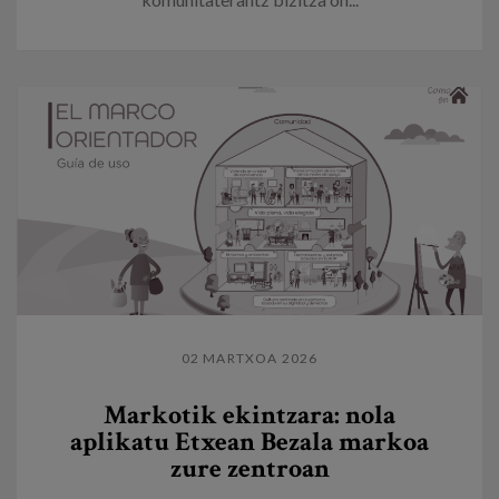
02 MARTXOA 2026
Markotik ekintzara: nola
aplikatu Etxean Bezala markoa
zure zentroan