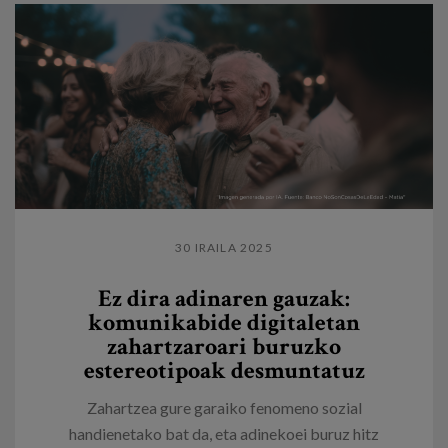
30 IRAILA 2025
Ez dira adinaren gauzak:
komunikabide digitaletan
zahartzaroari buruzko
estereotipoak desmuntatuz
Zahartzea gure garaiko fenomeno sozial
handienetako bat da, eta adinekoei buruz hitz