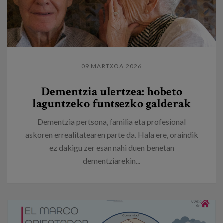
09 MARTXOA 2026
Dementzia ulertzea: hobeto
laguntzeko funtsezko galderak
Dementzia pertsona, familia eta profesional
askoren errealitatearen parte da. Hala ere, oraindik
ez dakigu zer esan nahi duen benetan
dementziarekin...