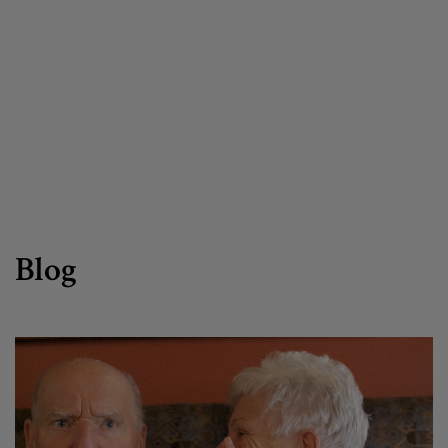
Egizu lan gurekin
Salaketa-kanala
es
eu
Blog