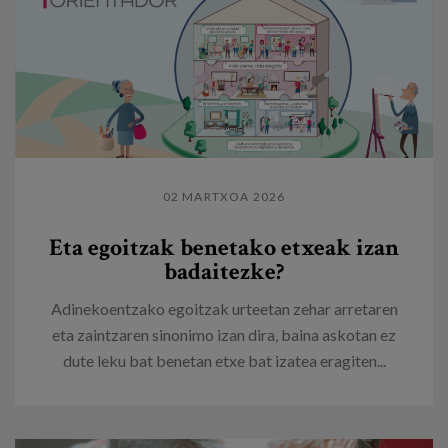
02 MARTXOA 2026
Eta egoitzak benetako etxeak izan
badaitezke?
Adinekoentzako egoitzak urteetan zehar arretaren
eta zaintzaren sinonimo izan dira, baina askotan ez
dute leku bat benetan etxe bat izatea eragiten...