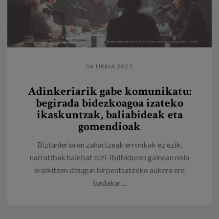
06 URRIA 2025
Adinkeriarik gabe komunikatu:
begirada bidezkoagoa izateko
ikaskuntzak, baliabideak eta
gomendioak
Biztanleriaren zahartzeak erronkak ez ezik,
narratibak hainbat bizi-ibilbideren gainean nola
eraikitzen ditugun birpentsatzeko aukera ere
badakar....