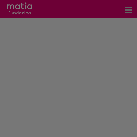
Zentroak
Zerbitzuak
Gertaerak
COVID-19
Harremanetarako
Berriak
Bloga
Prentsa arloa