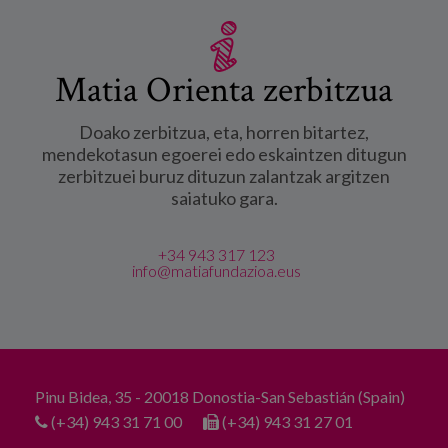
Matia Orienta zerbitzua
Doako zerbitzua, eta, horren bitartez,
mendekotasun egoerei edo eskaintzen ditugun
zerbitzuei buruz dituzun zalantzak argitzen
saiatuko gara.
+34 943 317 123
info@matiafundazioa.eus
Pinu Bidea, 35 - 20018 Donostia-San Sebastián (Spain)
(+34) 943 31 71 00
(+34) 943 31 27 01