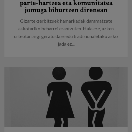
parte-hartzea eta komunitatea
jomuga bihurtzen direnean
Gizarte-zerbitzuek hamarkadak daramatzate
askotariko beharrei erantzuten. Hala ere, azken
urteotan argi geratu da eredu tradizionaletako asko
jada ez...