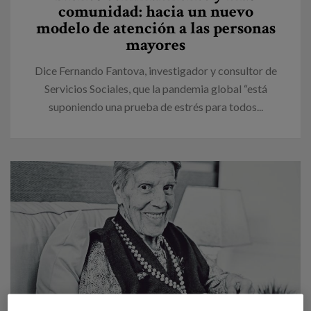
comunidad: hacia un nuevo
modelo de atención a las personas
mayores
Dice Fernando Fantova, investigador y consultor de
Servicios Sociales, que la pandemia global “está
suponiendo una prueba de estrés para todos...