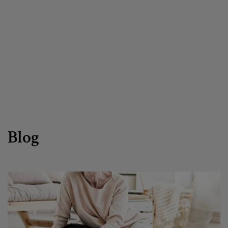
Canal de denuncias
es
eu
Blog