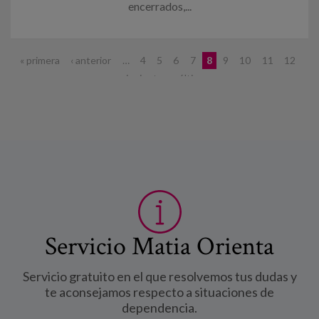
encerrados,...
Páginas
« primera
‹ anterior
…
4
5
6
7
8
9
10
11
12
…
siguiente ›
última »
Servicio Matia Orienta
Servicio gratuito en el que resolvemos tus dudas y
te aconsejamos respecto a situaciones de
dependencia.