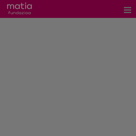
Centros
Servicios
Eventos
Contacto
Noticias
Blog
Prensa
Trabaja con nosotros