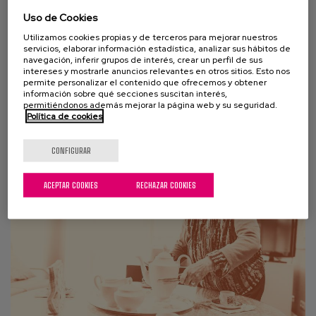
Uso de Cookies
02 JUNIO 2020
Utilizamos cookies propias y de terceros para mejorar nuestros
servicios, elaborar información estadística, analizar sus hábitos de
Reflexiones éticas sobre COVID-19
navegación, inferir grupos de interés, crear un perfil de sus
intereses y mostrarle anuncios relevantes en otros sitios. Esto nos
“La edad no es la clave, y la seguridad no es lo único”
permite personalizar el contenido que ofrecemos y obtener
información sobre qué secciones suscitan interés,
Compartimos, a continuación, un breve extracto de
permitiéndonos además mejorar la página web y su seguridad.
Política de cookies
un documento que reúne una serie de...
CONFIGURAR
ACEPTAR COOKIES
RECHAZAR COOKIES