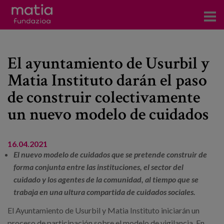
Centros
El ayuntamiento de Usurbil y
Servicios
Matia Instituto darán el paso
Eventos
de construir colectivamente
Contacto
un nuevo modelo de cuidados
Noticias
16.04.2021
El nuevo modelo de cuidados que se pretende construir de
Blog
forma conjunta entre las instituciones, el sector del
cuidado y los agentes de la comunidad, al tiempo que se
Prensa
trabaja en una ultura compartida de cuidados sociales.
Trabaja con nosotros
El Ayuntamiento de Usurbil y Matia Instituto iniciarán un
proceso de participación sobre el modelo de vigilancia. En