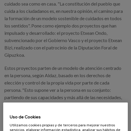
cuidado sea como en casa. "La constitución del pueblo que
cuida a los ciudadanos es, en nuestra opinión, el camino para
la formación de un modelo sostenible de cuidados en todos
los sentidos". Pone como ejemplo dos proyectos que han
impulsado y desarrollado: el proyecto Etxean Ondo,
subvencionado por el Gobierno Vasco y el proyecto Etxean
Bizi, realizado con el patrocinio de la Diputación Foral de
Gipuzkoa.
Estos proyectos parten de un modelo de atención centrado
en la persona, según Aldaz, basado en los derechos de
elección y control de la propia vida por parte de cada
persona. "Esto supone ver a la persona en su conjunto:
partiendo de sus capacidades y más allá de las necesidades,
teniendo en cuenta las variables que son importantes para el
bienestar de las personas y para vivir una vida que ellas
Uso de Cookies
desean, fomentando su autodeterminación y garantizando
Utilizamos cookies propias y de terceros para mejorar nuestros
su dignidad".
servicios, elaborar información estadística, analizar sus hábitos de