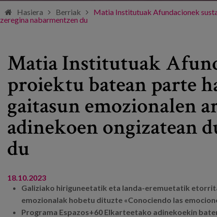
Hasiera
Berriak
Matia Institutuak Afundacionek sust
zeregina nabarmentzen du
Matia Institutuak Afun
proiektu batean parte h
gaitasun emozionalen a
adinekoen ongizatean d
du
18.10.2023
Galiziako hiriguneetatik eta landa-eremuetatik etorri
emozionalak hobetu dituzte «Conociendo las emocion
Programa Espazos+60 Elkarteetako adinekoekin batera 