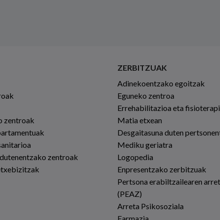
ZERBITZUAK
Adinekoentzako egoitzak
roak
Eguneko zentroa
Errehabilitazioa eta fisioterap
io zentroak
Matia etxean
partamentuak
Desgaitasuna duten pertsonen
sanitarioa
Mediku geriatra
 dutenentzako zentroak
Logopedia
etxebizitzak
Enpresentzako zerbitzuak
Pertsona erabiltzailearen arre
(PEAZ)
Arreta Psikosoziala
Farmazia