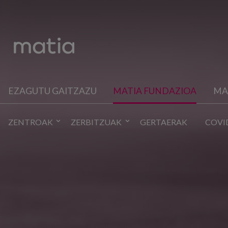
EZAGUTU GAITZAZU
MATIA FUNDAZIOA
MA
ZENTROAK
ZERBITZUAK
GERTAERAK
COVI