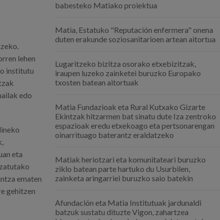
babesteko Matiako proiektua
Matia, Estatuko "Reputación enfermera" onena
duten erakunde soziosanitarioen artean aitortua
tzeko.
orren lehen
Lugaritzeko bizitza osorako etxebizitzak,
o institutu
iraupen luzeko zainketei buruzko Europako
txosten batean aitortuak
itzak
mailak edo
Matia Fundazioak eta Rural Kutxako Gizarte
Ekintzak hitzarmen bat sinatu dute Iza zentroko
espazioak eredu etxekoago eta pertsonarengan
dineko
oinarrituago baterantz eraldatzeko
,
uan eta
Matiak heriotzari eta komunitateari buruzko
izatutako
ziklo batean parte hartuko du Usurbilen,
zainketa aringarriei buruzko saio batekin
guntza ematen
re gehitzen
Afundación eta Matia Institutuak jardunaldi
batzuk sustatu dituzte Vigon, zahartzea