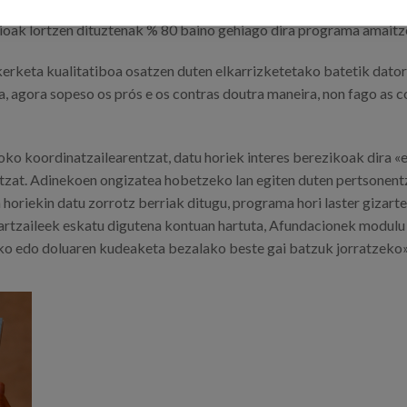
ama hasi aurretik % 38 izatetik programa amaitzean % 19,7 izater
ioak lortzen dituztenak % 80 baino gehiago dira programa amaitz
erketa kualitatiboa osatzen duten elkarrizketetako batetik dator
, agora sopeso os prós e os contras doutra maneira, non fago as c
koordinatzailearentzat, datu horiek interes berezikoak dira «ez
tzat. Adinekoen ongizatea hobetzeko lan egiten duten pertsonent
horiekin datu zorrotz berriak ditugu, programa hori laster gizart
-hartzaileek eskatu digutena kontuan hartuta, Afundacionek modulu
o edo doluaren kudeaketa bezalako beste gai batzuk jorratzeko»