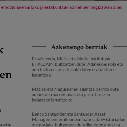
un emozionalen arloko prestakuntzak adinekoen ongizatean duen
k
Azkenengo berriak
Provivienda, Matia eta Matia Institutuak
ETXEZAIN bultzatzen dute: Adinekoei nola eta
zen
non bizitzen jarraitu nahi duten erabakitzen
laguntzea.
Matiak eta Nagusilanek aliantza berritu dute
adinekoen harremanak eta parte hartzea
indartzen jarraitzeko
n
Banco Santamder eta Santander Asset
Management erakundeen babesak «Historiadun
u zen.
memoriak» bultzatzen du, adinekoen ondarea