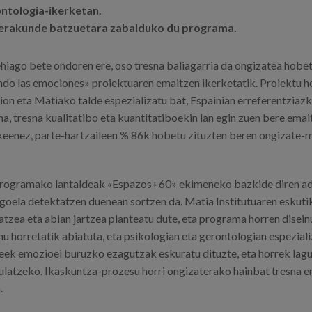
ntologia-ikerketan.
 erakunde batzuetara zabalduko du programa.
ehiago bete ondoren ere, oso tresna baliagarria da ongizatea hobe
o las emociones» proiektuaren emaitzen ikerketatik. Proiektu h
on eta Matiako talde espezializatu bat, Espainian erreferentziazk
a, tresna kualitatibo eta kuantitatiboekin lan egin zuen bere ema
ekeenez, parte-hartzaileen % 86k hobetu zituzten beren ongizate-
programako lantaldeak «Espazos+60» ekimeneko bazkide diren a
oela detektatzen duenean sortzen da. Matia Institutuaren eskutik
ea eta abian jartzea planteatu dute, eta programa horren disein
u horretatik abiatuta, eta psikologian eta gerontologian espezial
ileek emozioei buruzko ezagutzak eskuratu dituzte, eta horrek la
ulatzeko. Ikaskuntza-prozesu horri ongizaterako hainbat tresna e
.