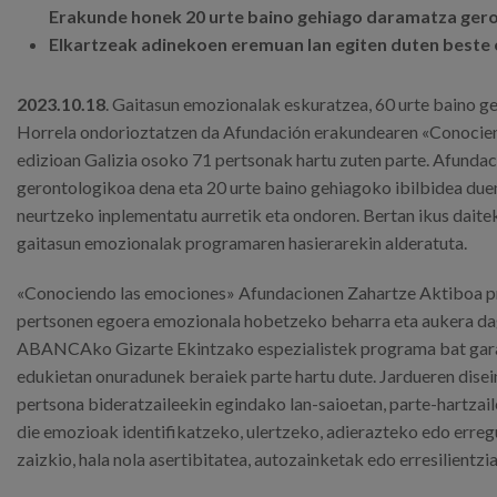
Erakunde honek 20 urte baino gehiago daramatza gero
Elkartzeak adinekoen eremuan lan egiten duten beste
2023.
10.18
. Gaitasun emozionalak eskuratzea, 60 urte baino g
Horrela ondorioztatzen da Afundación erakundearen «Conociend
edizioan Galizia osoko 71 pertsonak hartu zuten parte. Afundaci
gerontologikoa dena eta 20 urte baino gehiagoko ibilbidea duen
neurtzeko inplementatu aurretik eta ondoren. Bertan ikus dait
gaitasun emozionalak programaren hasierarekin alderatuta.
«Conociendo las emociones» Afundacionen Zahartze Aktiboa 
pertsonen egoera emozionala hobetzeko beharra eta aukera dag
ABANCAko Gizarte Ekintzako espezialistek programa bat garatz
edukietan onuradunek beraiek parte hartu dute. Jardueren disein
pertsona bideratzaileekin egindako lan-saioetan, parte-hartza
die emozioak identifikatzeko, ulertzeko, adierazteko edo erreg
zaizkio, hala nola asertibitatea, autozainketak edo erresilientzia