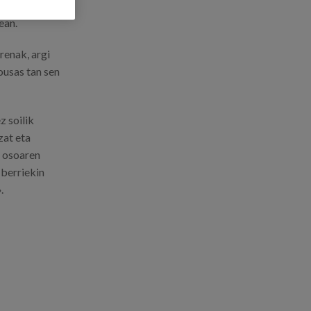
a jaitsi zen.
ean.
renak, argi
ousas tan sen
 soilik
zat eta
e osoaren
 berriekin
.