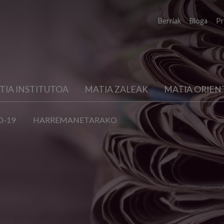
Berriak
Bloga
Pr
TIA INSTITUTOA
MATIA ZALEAK
MATIA ORIEN
D-19
HARREMANETARAKO