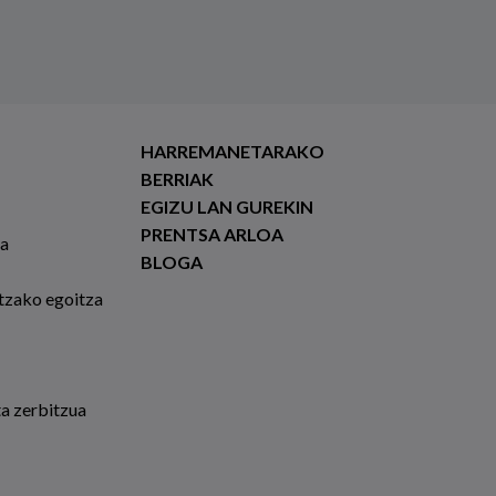
HARREMANETARAKO
BERRIAK
EGIZU LAN GUREKIN
PRENTSA ARLOA
ia
BLOGA
tzako egoitza
ta zerbitzua