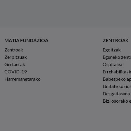
MATIA FUNDAZIOA
ZENTROAK
Zentroak
Egoitzak
Zerbitzuak
Eguneko zent
Gertaerak
Ospitalea
COVID-19
Errehabilitaz
Harremanetarako
Babespeko a
Unitate sozio
Desgaitasuna
Bizi osorako 