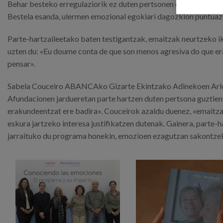
Behar besteko erregulaziorik ez duten pertsonen ehunekoa progr
Bestela esanda, ulermen emozional egokiari dagozkion puntuaz
Parte-hartzaileetako baten testigantzak, emaitzak neurtzeko ik
uzten du: «Eu doume conta de que son menos agresiva do que era
pensar».
Sabela Couceiro ABANCAko Gizarte Ekintzako Adinekoen Arloko 
Afundacionen jardueretan parte hartzen duten pertsona guztien
erakundeentzat ere badira». Couceirok azaldu duenez, «emaitza 
eskura jartzeko interesa justifikatzen dutenak. Gainera, parte
jarraituko du programa honekin, emozioen ezagutzan sakontzek