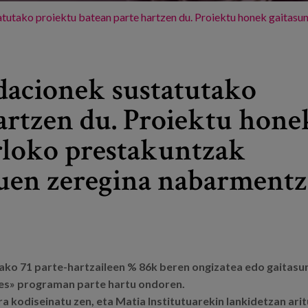
atutako proiektu batean parte hartzen du. Proiektu honek gaitas
dacionek sustatutako
artzen du. Proiektu hone
rloko prestakuntzak
uen zeregina nabarment
tako 71 parte-hartzaileen % 86k beren ongizatea edo gaitasu
es» programan parte hartu ondoren.
kodiseinatu zen, eta Matia Institutuarekin lankidetzan arit