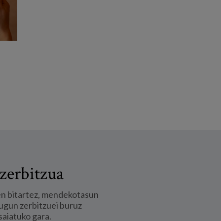
zerbitzua
en bitartez, mendekotasun
ugun zerbitzuei buruz
saiatuko gara.