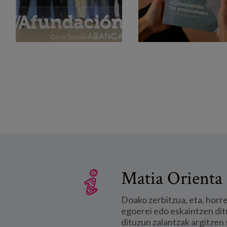
Matia Orienta 
Doako zerbitzua, eta, horr
egoerei edo eskaintzen dit
dituzun zalantzak argitzen 