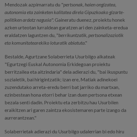
Mendozak azpimarratu du "
pertsonak, haien ongizatea,
autonomia eta zainketen kalitatea direla Gipuzkoako gizarte-
politiken ardatz nagusia
". Gaineratu duenez, proiektu honek
azken urteotan lurraldean garatzen ari den zainketa-eredua
eraldatzen laguntzen du, "
berrikuntzatik, pertsonalizaziotik
eta komunitatearekiko loturatik abiatuta
."
Bestalde, Agurtzane Solaberrieta Usurbilgo alkateak
"Egurtzegi Euskal Autonomia Erkidegoan proiektu
berritzailea eta aitzindaria" dela adierazi du, "bai ikuspuntu
sozialetik, bai hirigintzatik; izan ere, Matiak adinekoei
zuzendutako arreta-eredu berri bat jarriko du martxan,
ezinbestean hona etorri behar izan duen pertsona etxean
bezala senti dadin. Proiektu eta zerbitzu hau Usurbilen
eraikitzen ari garen zaintza ekosistemaren parte izango da
aurrerantzean."
Solaberrietak adierazi du Usurbilgo udalerrian bi edo hiru