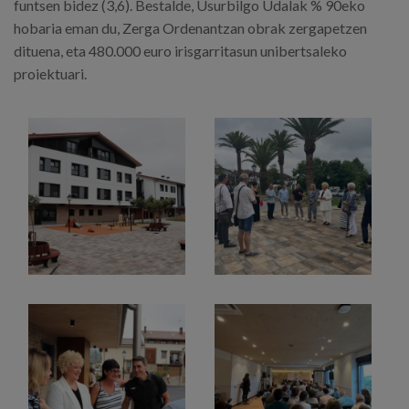
funtsen bidez (3,6). Bestalde, Usurbilgo Udalak % 90eko
hobaria eman du, Zerga Ordenantzan obrak zergapetzen
dituena, eta 480.000 euro irisgarritasun unibertsaleko
proiektuari.