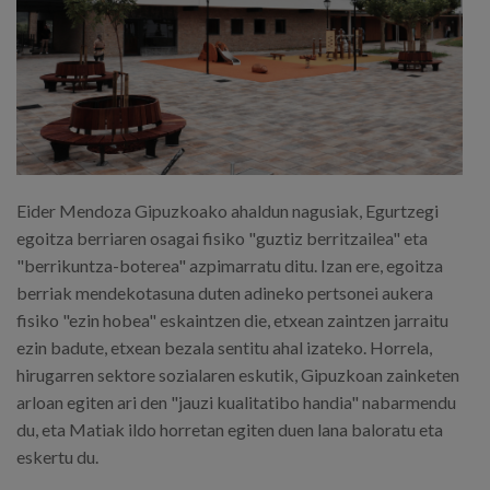
Eider Mendoza Gipuzkoako ahaldun nagusiak, Egurtzegi
egoitza berriaren osagai fisiko "guztiz berritzailea" eta
"berrikuntza-boterea" azpimarratu ditu. Izan ere, egoitza
berriak mendekotasuna duten adineko pertsonei aukera
fisiko "ezin hobea" eskaintzen die, etxean zaintzen jarraitu
ezin badute, etxean bezala sentitu ahal izateko. Horrela,
hirugarren sektore sozialaren eskutik, Gipuzkoan zainketen
arloan egiten ari den "jauzi kualitatibo handia" nabarmendu
du, eta Matiak ildo horretan egiten duen lana baloratu eta
eskertu du.