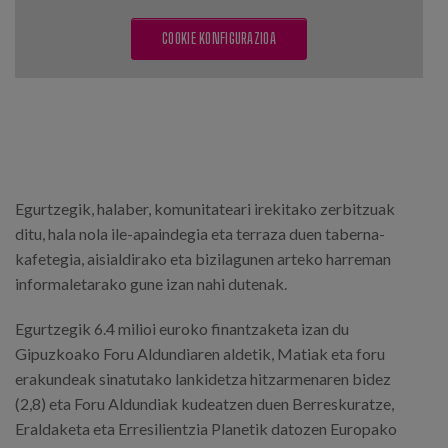
COOKIE KONFIGURAZIOA
Egurtzegik, halaber, komunitateari irekitako zerbitzuak
ditu, hala nola ile-apaindegia eta terraza duen taberna-
kafetegia, aisialdirako eta bizilagunen arteko harreman
informaletarako gune izan nahi dutenak.
Egurtzegik 6.4 milioi euroko finantzaketa izan du
Gipuzkoako Foru Aldundiaren aldetik, Matiak eta foru
erakundeak sinatutako lankidetza hitzarmenaren bidez
(2,8) eta Foru Aldundiak kudeatzen duen Berreskuratze,
Eraldaketa eta Erresilientzia Planetik datozen Europako