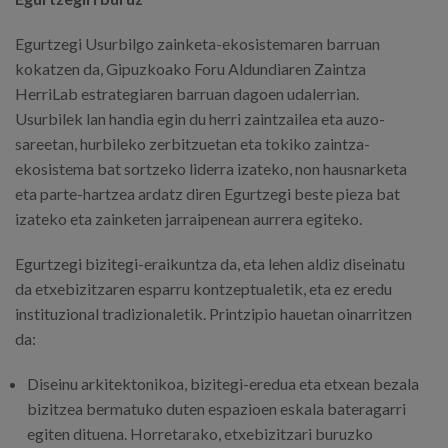
Egurtzegi Usurbilgo zainketa-ekosistemaren barruan
kokatzen da, Gipuzkoako Foru Aldundiaren Zaintza
HerriLab estrategiaren barruan dagoen udalerrian.
Usurbilek lan handia egin du herri zaintzailea eta auzo-
sareetan, hurbileko zerbitzuetan eta tokiko zaintza-
ekosistema bat sortzeko liderra izateko, non hausnarketa
eta parte-hartzea ardatz diren Egurtzegi beste pieza bat
izateko eta zainketen jarraipenean aurrera egiteko.
Egurtzegi bizitegi-eraikuntza da, eta lehen aldiz diseinatu
da etxebizitzaren esparru kontzeptualetik, eta ez eredu
instituzional tradizionaletik. Printzipio hauetan oinarritzen
da:
Diseinu arkitektonikoa, bizitegi-eredua eta etxean bezala
bizitzea bermatuko duten espazioen eskala bateragarri
egiten dituena. Horretarako, etxebizitzari buruzko