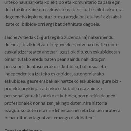
urteko hausnarketa kolektibo eta komunitario zabala egin
dela tokiko zainketen ekosistema berri bat eraikitzeko, eta
dagoeneko inplementazio-estrategia bat eta hori egin ahal
izateko ibilbide-orri argi bat definituta dagoela.
Jaione Artiedak (Egurtzegiko zuzendaria) nabarmendu
duenez, "bizikidetza-etxeguneek erantzuna ematen diote
euskal gizartearen ahotsari, guztiok ditugun eskubideetan
oinarritutako eredu baten pean zaindu nahi ditugun
pertsonei: duintasunerako eskubidea, baliotsua eta
independentea izateko eskubidea, autonomiarako
eskubidea, geure erabakiak hartzeko eskubidea, gure bizi-
proiektuarekin jarraitzeko eskubidea eta zaintza
pertsonalizatuak izateko eskubidea, non nirekin dauden
profesionalek nor naizen jakingo duten, nire historia
ezagutuko duten eta nire lehentasunen eta balioen arabera
behar ditudan laguntzak emango dizkidaten."
Egurtzegiri buruz