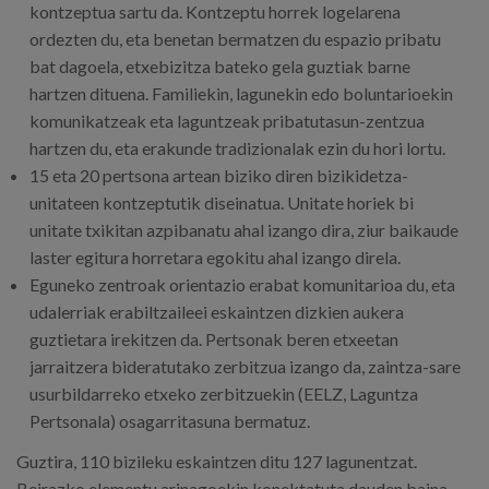
kontzeptua sartu da. Kontzeptu horrek logelarena
ordezten du, eta benetan bermatzen du espazio pribatu
bat dagoela, etxebizitza bateko gela guztiak barne
hartzen dituena. Familiekin, lagunekin edo boluntarioekin
komunikatzeak eta laguntzeak pribatutasun-zentzua
hartzen du, eta erakunde tradizionalak ezin du hori lortu.
15 eta 20 pertsona artean biziko diren bizikidetza-
unitateen kontzeptutik diseinatua. Unitate horiek bi
unitate txikitan azpibanatu ahal izango dira, ziur baikaude
laster egitura horretara egokitu ahal izango direla.
Eguneko zentroak orientazio erabat komunitarioa du, eta
udalerriak erabiltzaileei eskaintzen dizkien aukera
guztietara irekitzen da. Pertsonak beren etxeetan
jarraitzera bideratutako zerbitzua izango da, zaintza-sare
usurbildarreko etxeko zerbitzuekin (EELZ, Laguntza
Pertsonala) osagarritasuna bermatuz.
Guztira, 110 bizileku eskaintzen ditu 127 lagunentzat.
Beirazko elementu arinagoekin konektatuta dauden baina