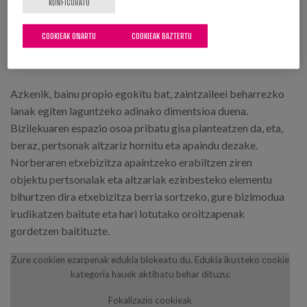
KONFIGURATU
logelarena baino. Bizilekuaren gune nagusia logelak eta
egongelak osatzen dute. Armairu batek bereizten ditu,
COOKIEAK ONARTU
COOKIEAK BAZTERTU
pribatutasuna errazteko, baina ez ditu erabiltzen espazioa
eta zabaltasun-sentsazioa murrizten duten trenkadak.
Azkenik, bainu propio egokitu bat, zaintzaileei beharrezko
lanak egiten laguntzeko adinako dimentsioa duena.
Bizilekuaren espazio osoa pribatu gisa planteatzen da, eta,
beraz, pertsonak altzariz hornitu eta apaindu dezake.
Norberaren etxebizitza apaintzeko erabiltzen ziren
objektu pertsonalak eta altzariak ezinbesteko elementu
bihurtzen dira etxebizitza berria sortzeko, gure bizimodua
irudikatzen baitute eta hari lotutako oroitzapenak
gordetzen baitituzte.
Zure cookien ezarpenak edukia blokeatu du. Edukia ikusteko cookie
kategoria hauek aktibatu behar dituzu:
Fokalizazio cookieak