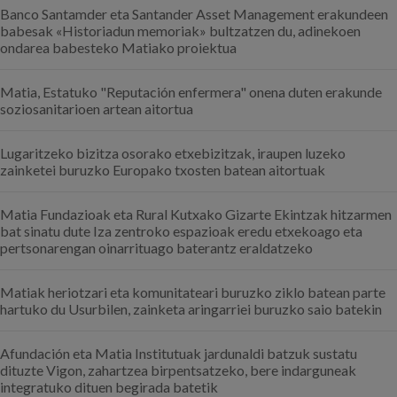
Banco Santamder eta Santander Asset Management erakundeen
babesak «Historiadun memoriak» bultzatzen du, adinekoen
ondarea babesteko Matiako proiektua
Matia, Estatuko "Reputación enfermera" onena duten erakunde
soziosanitarioen artean aitortua
Lugaritzeko bizitza osorako etxebizitzak, iraupen luzeko
zainketei buruzko Europako txosten batean aitortuak
Matia Fundazioak eta Rural Kutxako Gizarte Ekintzak hitzarmen
bat sinatu dute Iza zentroko espazioak eredu etxekoago eta
pertsonarengan oinarrituago baterantz eraldatzeko
Matiak heriotzari eta komunitateari buruzko ziklo batean parte
hartuko du Usurbilen, zainketa aringarriei buruzko saio batekin
Afundación eta Matia Institutuak jardunaldi batzuk sustatu
dituzte Vigon, zahartzea birpentsatzeko, bere indarguneak
integratuko dituen begirada batetik