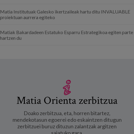
Matia Institutuak Galesko ikertzaileak hartu ditu INVALUABLE
proiektuan aurrera egiteko
Matiak Bakardadeen Estatuko Esparru Estrategikoa egiten parte
hartzen du
Matia Orienta zerbitzua
Doako zerbitzua, eta, horren bitartez,
mendekotasun egoerei edo eskaintzen ditugun
zerbitzuei buruz dituzun zalantzak argitzen
saiatuko gara.