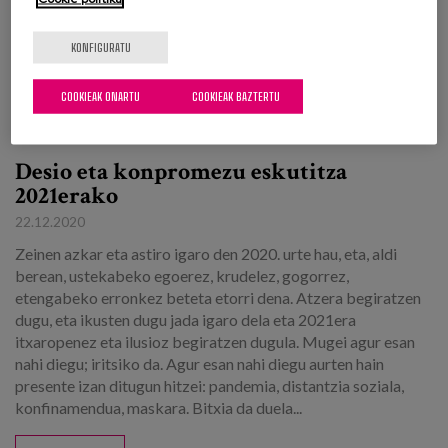
KONFIGURATU
COOKIEAK ONARTU
COOKIEAK BAZTERTU
Desio eta konpromezu eskutitza
2021erako
22.12.2020
Zeinen azkar eta astiro igaro den 2020. urte hau, eta, aldi
berean, ustekabeko egoerez, krudelez, gogorrez,
etengabeko erronkez beteta etorri dena. Atzera begiratzen
dugu, eta ikusten dugu jada igaro dela eta 2021era
itxaropenez eta ilusioz begiratzen dugula. Mugei agur esan
nahi diegu; iritsiko da. Agur esan nahi diegu aurten hain
presente izan ditugun hitzei: pandemia, distantzia soziala,
konfinamendua, maskara. Bitxia da duela...