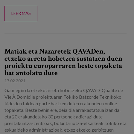
LEER MÁS
Matiak eta Nazaretek QAVADen,
etxeko arreta hobetzea sustatzen duen
proiektu europarraren beste topaketa
bat antolatu dute
17.02.2021
Gaur egin da etxeko arreta hobetzeko QAVAD-Qualité de
Vie À Domicile proiektuaren Tokiko Batzorde Teknikoko
kide den taldean parte hartzen duten erakundeen online
topaketa. Beste behin ere, deialdia arrakastatsua izan da,
eta 20 erakundetako 30 pertsonek adierazi dute
prestakuntza-zentroak, boluntariotza-elkarteak, tokiko eta
eskualdeko administrazioak, etxez etxeko zerbitzuen