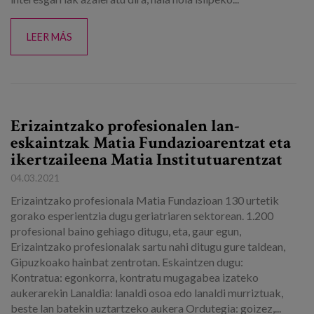
LEER MÁS
Erizaintzako profesionalen lan-
eskaintzak Matia Fundazioarentzat eta
ikertzaileena Matia Institutuarentzat
04.03.2021
Erizaintzako profesionala Matia Fundazioan 130 urtetik
gorako esperientzia dugu geriatriaren sektorean. 1.200
profesional baino gehiago ditugu, eta, gaur egun,
Erizaintzako profesionalak sartu nahi ditugu gure taldean,
Gipuzkoako hainbat zentrotan. Eskaintzen dugu:
Kontratua: egonkorra, kontratu mugagabea izateko
aukerarekin Lanaldia: lanaldi osoa edo lanaldi murriztuak,
beste lan batekin uztartzeko aukera Ordutegia: goizez,...