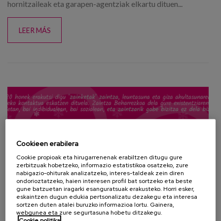
hornitzaileak eta garapen-agentziak elkartu dituen...
LEER MÁS
Cookieen erabilera
Cookie propioak eta hirugarrenenak erabiltzen ditugu gure
zerbitzuak hobetzeko, informazio estatistikoa osatzeko, zure
nabigazio-ohiturak analizatzeko, interes-taldeak zein diren
ondorioztatzeko, haien interesen profil bat sortzeko eta beste
gune batzuetan iragarki esanguratsuak erakusteko. Horri esker,
eskaintzen dugun edukia pertsonalizatu dezakegu eta interesa
sortzen duten atalei buruzko informazioa lortu. Gainera,
webgunea eta zure segurtasuna hobetu ditzakegu.
Cookie politika