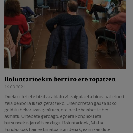
Egizu lan gurekin
Salaketa-kanala
es
eu
Boluntarioekin berriro ere topatzen
16.03.2021
​​Duela urtebete bizitza aldatu zitzaigula eta birus bat etorri
zela denbora luzez geratzeko. Une horretan gauza asko
gelditu behar izan genituen, eta beste hainbeste ber-
asmatu. Urtebete geroago, egoera konplexu eta
hutsuneekin jarraitzen dugu. Boluntarioek, Matia
Fundazioak hain estimatua izan denak, ezin izan dute