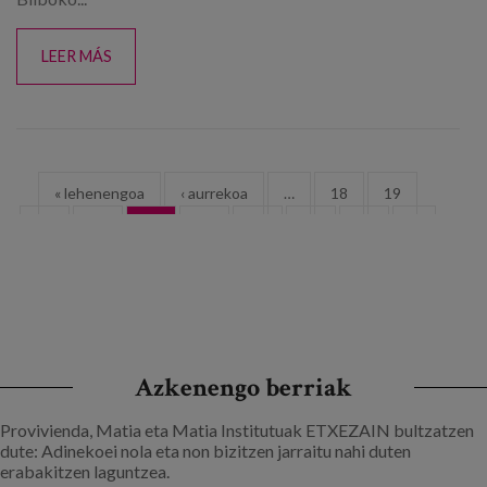
LEER MÁS
Orriak
« lehenengoa
‹ aurrekoa
…
18
19
20
21
22
23
24
25
26
…
hurrengoa ›
azkena »
Azkenengo berriak
Provivienda, Matia eta Matia Institutuak ETXEZAIN bultzatzen
dute: Adinekoei nola eta non bizitzen jarraitu nahi duten
erabakitzen laguntzea.