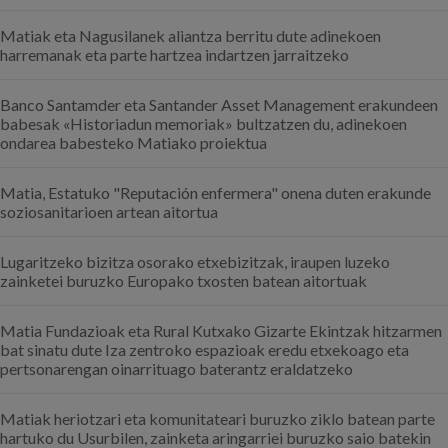
Matiak eta Nagusilanek aliantza berritu dute adinekoen
harremanak eta parte hartzea indartzen jarraitzeko
Banco Santamder eta Santander Asset Management erakundeen
babesak «Historiadun memoriak» bultzatzen du, adinekoen
ondarea babesteko Matiako proiektua
Matia, Estatuko "Reputación enfermera" onena duten erakunde
soziosanitarioen artean aitortua
Lugaritzeko bizitza osorako etxebizitzak, iraupen luzeko
zainketei buruzko Europako txosten batean aitortuak
Matia Fundazioak eta Rural Kutxako Gizarte Ekintzak hitzarmen
bat sinatu dute Iza zentroko espazioak eredu etxekoago eta
pertsonarengan oinarrituago baterantz eraldatzeko
Matiak heriotzari eta komunitateari buruzko ziklo batean parte
hartuko du Usurbilen, zainketa aringarriei buruzko saio batekin