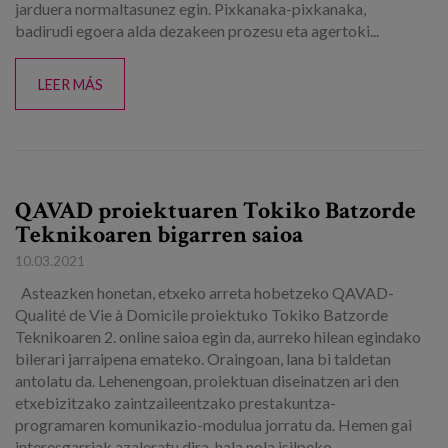
jarduera normaltasunez egin. Pixkanaka-pixkanaka,
badirudi egoera alda dezakeen prozesu eta agertoki...
LEER MÁS
QAVAD proiektuaren Tokiko Batzorde
Teknikoaren bigarren saioa
10.03.2021
Asteazken honetan, etxeko arreta hobetzeko QAVAD-
Qualité de Vie à Domicile proiektuko Tokiko Batzorde
Teknikoaren 2. online saioa egin da, aurreko hilean egindako
bilerari jarraipena emateko. Oraingoan, lana bi taldetan
antolatu da. Lehenengoan, proiektuan diseinatzen ari den
etxebizitzako zaintzaileentzako prestakuntza-
programaren komunikazio-modulua jorratu da. Hemen gai
interesgarriak azaleratu dira, hala nola isilpeko...