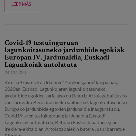
LEER MÁS
Covid-19 testuinguruan
lagunkoitasuneko jardunbide egokiak
Europan IV. Jardunaldia, Euskadi
Lagunkoiak antolatuta
04.12.2020
Vitoria-Gasteizko Udalaren ‘Zurekin gaude’ kanpainak,
2020an, Euskadi Lagunkoiaren lagunkoitasuneko
jardunbide egokien saria jaso du Beatriz Artolazabal Eusko
Jaurlaritzako Berdintasuneko sailburuak lagunkoitasuneko
Europako jardunbide egokien jardunaldia inauguratu du,
Covid19-aren testuinguruan; jardunaldia Euskadi
Lagunkoiak antolatu du, Bilboko Euskalduna Jauregian.
Irekiera-ekitaldian, Artolazabalekin batera Juan Ibarretxe
Bilboko...