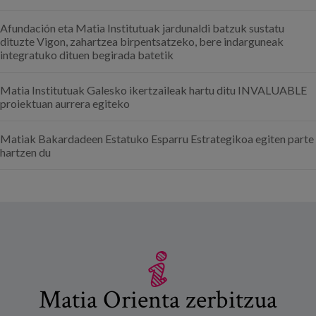
Afundación eta Matia Institutuak jardunaldi batzuk sustatu
dituzte Vigon, zahartzea birpentsatzeko, bere indarguneak
integratuko dituen begirada batetik
Matia Institutuak Galesko ikertzaileak hartu ditu INVALUABLE
proiektuan aurrera egiteko
Matiak Bakardadeen Estatuko Esparru Estrategikoa egiten parte
hartzen du
Matia Orienta zerbitzua