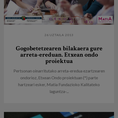
26 UZTAILA 2013
Gogobetetzearen bilakaera gure
arreta-ereduan. Etxean ondo
proiektua
Pertsonan oinarritutako arreta-eredua ezartzearen
ondorioz, Etxean Ondo proiektuan (*) parte
hartzeari esker, Matia Fundazioko Kalitateko
laguntza-...