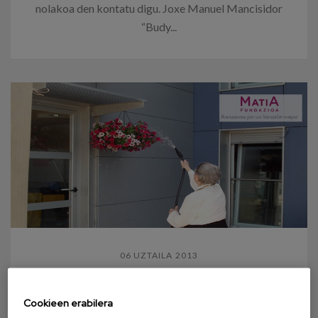
nolakoa den kontatu digu. Joxe Manuel Mancisidor
“Budy...
06 UZTAILA 2013
Aire zabaleko jarduerak
Cookieen erabilera
diseinatzea eta abian jartzea