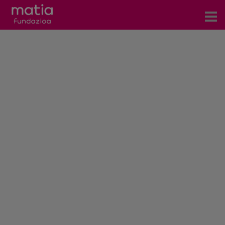
Zentroak
Zerbitzuak
Gertaerak
COVID-19
Harremanetarako
Berriak
Bloga
Prentsa arloa