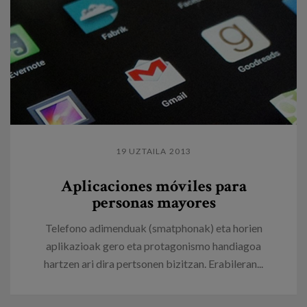
19 UZTAILA 2013
Aplicaciones móviles para
personas mayores
Telefono adimenduak (smatphonak) eta horien
aplikazioak gero eta protagonismo handiagoa
hartzen ari dira pertsonen bizitzan. Erabileran...