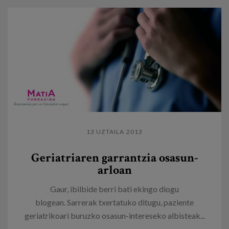
13 UZTAILA 2013
Geriatriaren garrantzia osasun-
arloan
Gaur, ibilbide berri bati ekingo diogu
blogean. Sarrerak txertatuko ditugu, paziente
geriatrikoari buruzko osasun-intereseko albisteak...