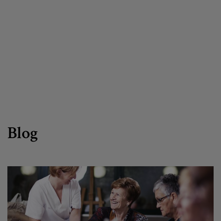
Egizu lan gurekin
Salaketa-kanala
es
eu
Blog