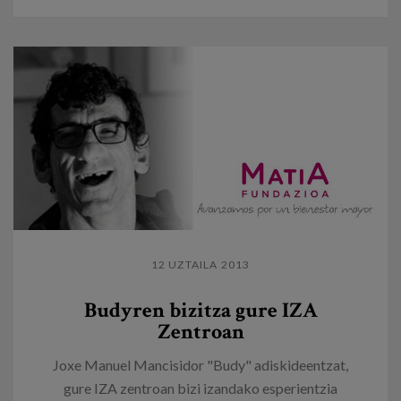
12 UZTAILA 2013
Budyren bizitza gure IZA
Zentroan
Joxe Manuel Mancisidor "Budy" adiskideentzat,
gure IZA zentroan bizi izandako esperientzia