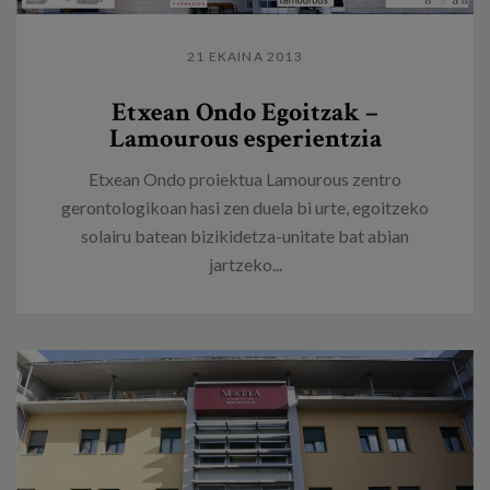
21 EKAINA 2013
Etxean Ondo Egoitzak –
Lamourous esperientzia
Etxean Ondo proiektua Lamourous zentro
gerontologikoan hasi zen duela bi urte, egoitzeko
solairu batean bizikidetza-unitate bat abian
jartzeko...