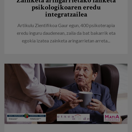
Zainketa aringarrietako lanketa
psikologikoaren eredu
integratzailea
Artikulu Zientifikoa Gaur egun, 400 psikoterapia
eredu inguru daudenean, zaila da bat bakarrik eta
egokia izatea zainketa aringarrietan arreta...