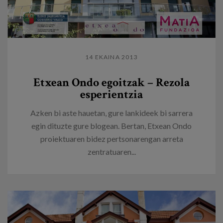
14 EKAINA 2013
Etxean Ondo egoitzak – Rezola
esperientzia
Azken bi aste hauetan, gure lankideek bi sarrera
egin dituzte gure blogean. Bertan, Etxean Ondo
proiektuaren bidez pertsonarengan arreta
zentratuaren...