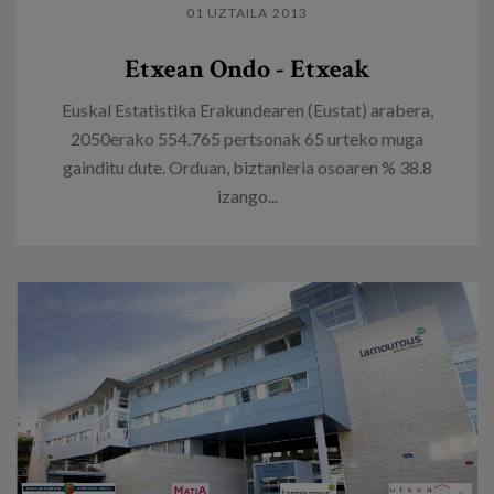
01 UZTAILA 2013
Etxean Ondo - Etxeak
Euskal Estatistika Erakundearen (Eustat) arabera,
2050erako 554.765 pertsonak 65 urteko muga
gainditu dute. Orduan, biztanleria osoaren % 38.8
izango...