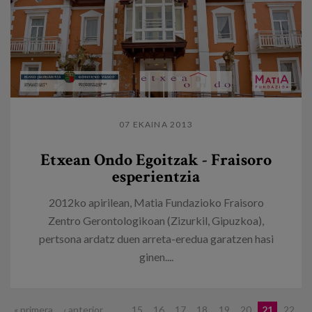
07 EKAINA 2013
Etxean Ondo Egoitzak - Fraisoro
esperientzia
2012ko apirilean, Matia Fundazioko Fraisoro
Zentro Gerontologikoan (Zizurkil, Gipuzkoa),
pertsona ardatz duen arreta-eredua garatzen hasi
ginen....
« primera
‹ anterior
…
15
16
17
18
19
20
21
22