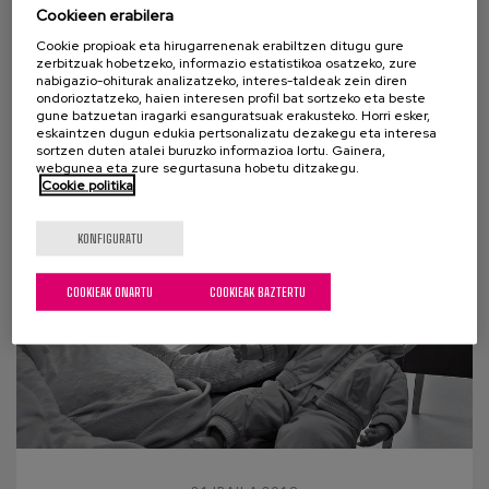
maiuskuletan
Cookieen erabilera
Cookie propioak eta hirugarrenenak erabiltzen ditugu gure
Xabier Madina naiz. Neure burua aurkezteko, ez
zerbitzuak hobetzeko, informazio estatistikoa osatzeko, zure
nabigazio-ohiturak analizatzeko, interes-taldeak zein diren
ditut zerrendatuko egin ezin ditudan gauzak edo
ondorioztatzeko, haien interesen profil bat sortzeko eta beste
bizitzan zehar egin dizkidaten diagnostiko
gune batzuetan iragarki esanguratsuak erakusteko. Horri esker,
eskaintzen dugun edukia pertsonalizatu dezakegu eta interesa
medikoak....
sortzen duten atalei buruzko informazioa lortu. Gainera,
webgunea eta zure segurtasuna hobetu ditzakegu.
Cookie politika
KONFIGURATU
COOKIEAK ONARTU
COOKIEAK BAZTERTU