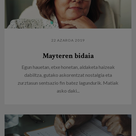
22 AZAROA 2019
Mayteren bidaia
Egun hauetan, etxe honetan, aldaketa haizeak
dabiltza, gutako askorentzat nostalgia eta
zurztasun sentsazio fin batez lagundurik. Matiak
asko daki...