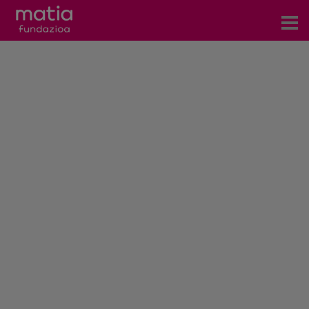
Zentroak
Zerbitzuak
Gertaerak
COVID-19
Harremanetarako
Berriak
Bloga
Prentsa arloa