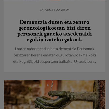
14 ABUZTUA 2019
Dementzia duten eta zentro
gerontologikoetan bizi diren
pertsonek gaueko atsedenaldi
egokia izateko gakoak
Loaren nahasmenduak eta dementzia Pertsonok
bizitzaren herena ematen dugu lotan, loak fisikoki
eta kognitiboki suspertzen baikaitu. Urteak joan...