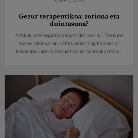
21 IRAILA 2019
Gezur terapeutikoa: zoriona eta
duintasuna?
Artikulu interesgarria irakurri dut, berriki, The New
Yorker aldizkarian; «The Comforting Fictions of
Dementia Care» («Dementziaren zaintzako fikzio...