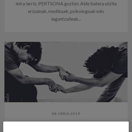
letra larriz, PERTSONA guztioi. Alde batera utzita
erizainak, medikuak, psikologoak edo
laguntzaileak...
08 URRIA 2019
Xabier Madina eta BIZITZA