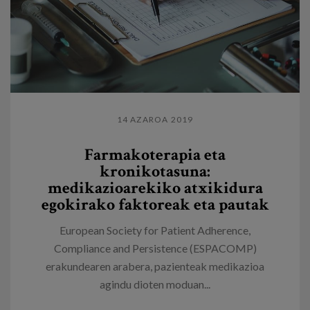
14 AZAROA 2019
Farmakoterapia eta
kronikotasuna:
medikazioarekiko atxikidura
egokirako faktoreak eta pautak
European Society for Patient Adherence,
Compliance and Persistence (ESPACOMP)
erakundearen arabera, pazienteak medikazioa
agindu dioten moduan...