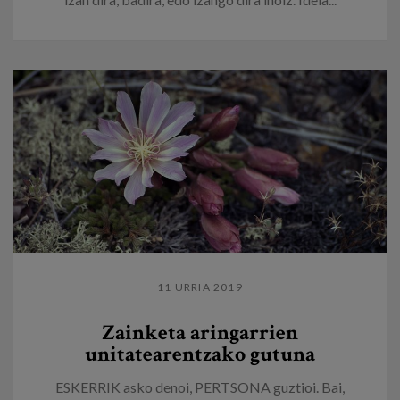
11 URRIA 2019
Zainketa aringarrien
unitatearentzako gutuna
ESKERRIK asko denoi, PERTSONA guztioi. Bai,