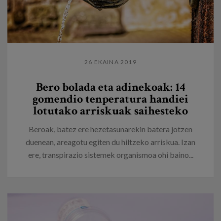
26 EKAINA 2019
Bero bolada eta adinekoak: 14
gomendio tenperatura handiei
lotutako arriskuak saihesteko
Beroak, batez ere hezetasunarekin batera jotzen
duenean, areagotu egiten du hiltzeko arriskua. Izan
ere, transpirazio sistemek organismoa ohi baino...