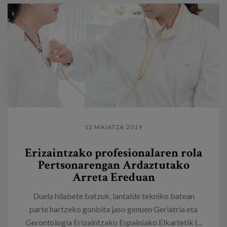
12 MAIATZA 2019
Erizaintzako profesionalaren rola
Pertsonarengan Ardaztutako
Arreta Ereduan
Duela hilabete batzuk, lantalde tekniko batean
parte hartzeko gonbita jaso genuen Geriatria eta
Gerontologia Erizaintzako Espainiako Elkartetik (...