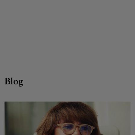
Egizu lan gurekin
Salaketa-kanala
es
eu
Blog