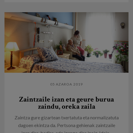
05 AZAROA 2019
Zaintzaile izan eta geure burua
zaindu, oreka zaila
Zaintza gure gizartean txertatuta eta normalizatuta
dagoen ekintza da. Pertsona gehienak zaintzaile
izan dira, badira, edo izango dira inoiz. Ideia...