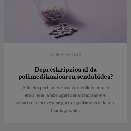
10 EKAINA 2019
​Depreskripzioa al da
polimedikazioaren sendabidea?
Adineko pertsonen kasuan, medikamentuen
erabilerak arazo ugari dakartza; izan ere,
zahartzeko prozesuan gure organismoan aldaketa
fisiologikoak...